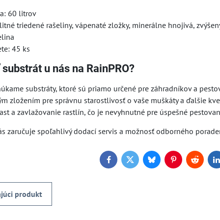
: 60 litrov
litné triedené rašeliny, vápenaté zložky, minerálne hnojivá, zvýše
elina
ete: 45 ks
 substrát u nás na RainPRO?
kame substráty, ktoré sú priamo určené pre záhradníkov a pestov
ným zložením pre správnu starostlivosť o vaše muškáty a ďalšie k
rast a zavlažovanie rastlín, čo je nevyhnutné pre úspešné pestova
s zaručuje spoľahlivý dodací servis a možnosť odborného poradens
Facebook
Twitter
Bluesky
Pinterest
Reddit
L
júci produkt