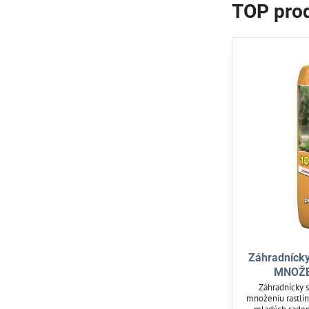
TOP prod
Záhradnícky
MNOŽEN
Záhradnícky s
množeniu rastlín