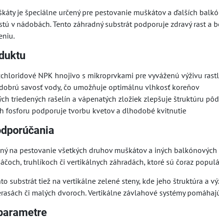
škáty je špeciálne určený pre pestovanie muškátov a ďalších balk
rastú v nádobách. Tento záhradný substrát podporuje zdravý rast 
eniu.
duktu
chloridové NPK hnojivo s mikroprvkami pre vyváženú výživu rastl
dobrú savosť vody, čo umožňuje optimálnu vlhkosť koreňov
ch triedených rašelín a vápenatých zložiek zlepšuje štruktúru pô
h fosforu podporuje tvorbu kvetov a dlhodobé kvitnutie
odporúčania
dný na pestovanie všetkých druhov muškátov a iných balkónových r
áčoch, truhlíkoch či vertikálnych záhradách, ktoré sú čoraz popul
 substrát tiež na vertikálne zelené steny, kde jeho štruktúra a v
rasách či malých dvoroch. Vertikálne závlahové systémy pomáhajú 
parametre