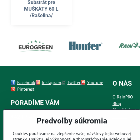
Substrát pre
MUŠKÁTY 60 L
/Rašelina/
Facebook
Instagram
Twitter
Youtube
O NÁS
Pinterest
O RainPRO
PORADÍME VÁM
Blog
Plug&Irrigate
+421 945 508 380
Kontakt
Predvoľby súkromia
Po - Pia 7:00 - 19:00 h
Cookies používame na zlepšenie vašej návštevy tejto webovej
info@rainpro.sk
stránky, analýzu jej výkonnosti a zhromažďovanie údajov o jej