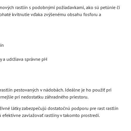
ónových rastlín s podobnými požiadavkami, ako sú petúnie či
a bohaté kvitnutie vďaka zvýšenému obsahu fosforu a
ín
dy a udržiava správne pH
astlín pestovaných v nádobách. Ideálne je ho použiť pri
árnejšie pri nedostatku záhradného priestoru.
ýživné látky zabezpečujú dostatočnú podporu pre rast rastlín
efektívne zavlažovať rastliny v takomto prostredí.