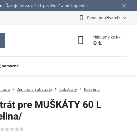
✕
í. Ďakujeme za vašu trpezlivosť a pochopenie.
Panel používateľa
Nákupný košík
0 €
ojpomocne
hrada
Zemina a substráty
Substráty
Rašelina
trát pre MUŠKÁTY 60 L
lina/