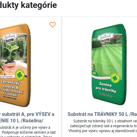
ukty kategórie
 substrát A, pre VÝSEV a
Substrát na TRÁVNIKY 50 L /Ra
IE 10 L /Rašelina/
Substrát na trávniky 50 L s obsahom ra
zabezpečuje zdravý rast a regeneráciu tr
ubstrát A je určený pre výsev a
Vhodný pre výsev, opravu aj starostlivosť 
. Podporuje klíčenie semien a rast
trávniky. Obsahuje rašelinu, kompost, k