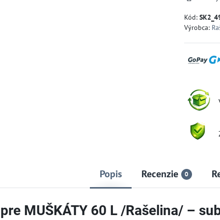
Kód:
SK2_4
Výrobca:
Ra
Popis
Recenzie
R
0
 pre MUŠKÁTY 60 L /Rašelina/ – sub