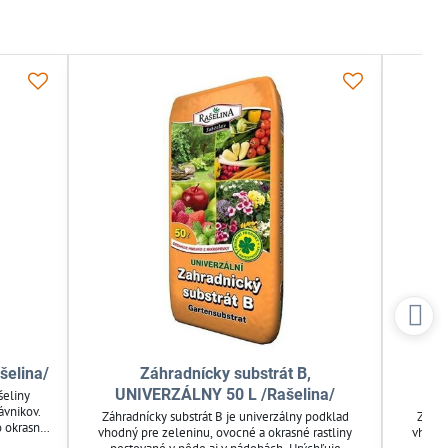
šelina/
Záhradnícky substrát B,
UNIVERZÁLNY 50 L /Rašelina/
UN
šeliny
ávnikov.
Záhradnícky substrát B je univerzálny podklad
Záhra
o okrasné
vhodný pre zeleninu, ovocné a okrasné rastliny
vhodný
remičitý