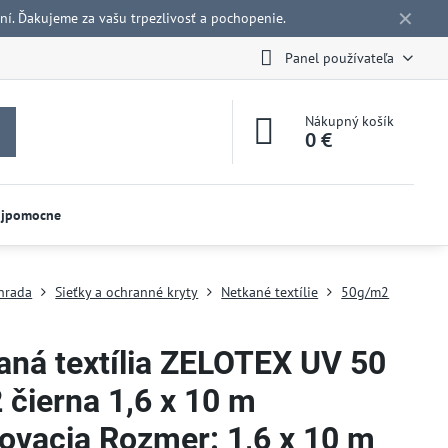
✕
í. Ďakujeme za vašu trpezlivosť a pochopenie.
Panel používateľa
Nákupný košík
0 €
ojpomocne
hrada
Sieťky a ochranné kryty
Netkané textílie
50g/m2
aná textília ZELOTEX UV 50
 čierna 1,6 x 10 m
ovacia Rozmer: 1,6 x 10 m