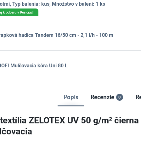
otmi, Typ balenia: kus, Množstvo v balení: 1 ks
Aj k odberu v Košiciach
apková hadica Tandem 16/30 cm - 2,1 l/h - 100 m
OFI Mulčovacia kôra Uni 80 L
Popis
Recenzie
R
0
textília ZELOTEX UV 50 g/m² čierna 
lčovacia