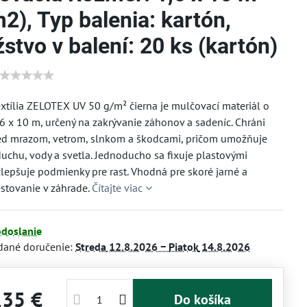
2), Typ balenia: kartón,
tvo v balení: 20 ks (kartón)
xtília ZELOTEX UV 50 g/m² čierna je mulčovací materiál o
6 x 10 m, určený na zakrývanie záhonov a sadeníc. Chráni
red mrazom, vetrom, slnkom a škodcami, pričom umožňuje
duchu, vody a svetla. Jednoducho sa fixuje plastovými
zlepšuje podmienky pre rast. Vhodná pre skoré jarné a
stovanie v záhrade.
Čítajte viac
odoslanie
dané doručenie:
Streda
12.8.2026 −
Piatok
14.8.2026
,35 €
Do košíka