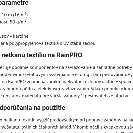
parametre
x 10 m (16 m²)
osť: 50 g/m²
usov v kartóne
kaná polypropylénová textília s UV stabilizáciou
 netkanú textíliu na RainPRO
čuje dodanie komponentov na zavlažovanie a záhradné potreby, 
modernými závlahovými systémami a ekologickým pestovaním. Vý
X na RainPRO znamená záruku adekvátnej ochrany rastlín v spojen
 o záhradnú pôdu a efektívnym zavlažovaním. Vďaka ponuke v kar
e dostatok materiálu pre väčšie záhrady či pestovateľské plochy.
dporúčania na použitie
 netkanú textíliu využiť predovšetkým pri príprave záhonov na j
ny, šalátu, byliniek či skorých jahôd. V kombinácii s kvapkovou z