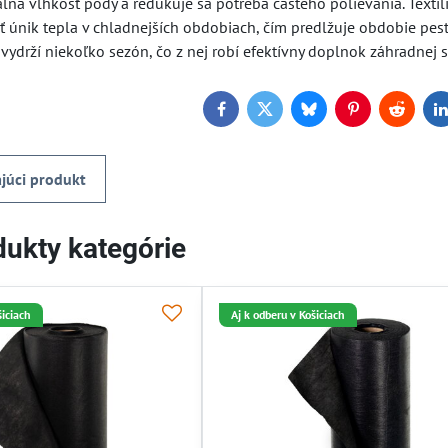
na vlhkosť pôdy a redukuje sa potreba častého polievania. Textíli
 únik tepla v chladnejších obdobiach, čím predlžuje obdobie pest
vydrží niekoľko sezón, čo z nej robí efektívny doplnok záhradnej st
Facebook
Twitter
Bluesky
Pinterest
Reddit
L
júci produkt
ukty kategórie
šiciach
Aj k odberu v Košiciach