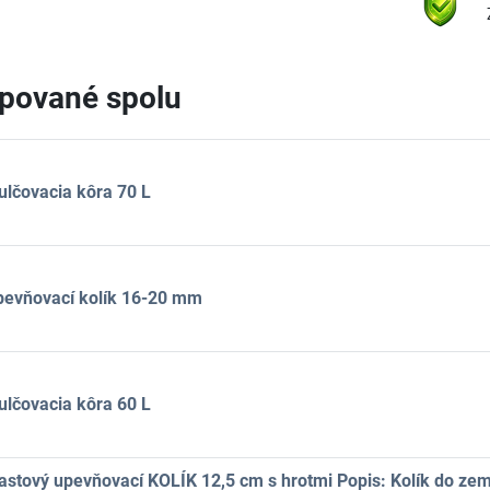
pované spolu
lčovacia kôra 70 L
pevňovací kolík 16-20 mm
lčovacia kôra 60 L
astový upevňovací KOLÍK 12,5 cm s hrotmi Popis: Kolík do ze