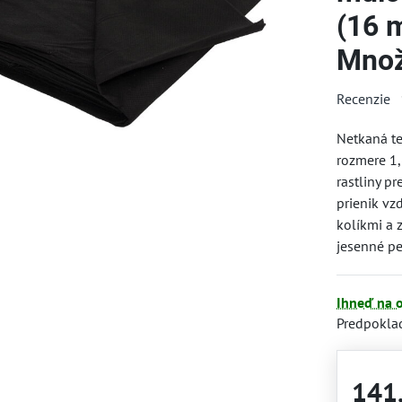
(16 m
Množs
Recenzie
Netkaná te
rozmere 1,
rastliny p
prienik vz
kolíkmi a 
jesenné pe
Ihneď na 
Predpokla
141