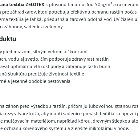
aná textília ZELOTEX
s plošnou hmotnosťou 50 g/m² a rozmerom
á pre záhradkárov, ktorí potrebujú efektívnu ochranu rastlín poča
erna textília je ľahká, priedušná a zároveň odolná voči UV žiareniu,
u záhonov, sadeníc a zeleniny.
duktu
iny pred mrazom, silným vetrom a škodcami
ch, vodu aj svetlo, čím podporuje zdravý rast rastlín
avať optimálnu vlhkosť pôdy a zabraňuje rastu burín
aná štruktúra predlžuje životnosť textílie
rné a jesenné obdobie pestovania
 na záhon pred výsadbou rastlín, pričom ju ľubovoľnou stranou rozl
a rezy v tvare kríža, aby mohli sadenice prerásť. Textília sa upevní
yje mulčovacím materiálom, napríklad kôrou, drevným štiepkou al
te ochranu koreňového systému a zlepšíte mikroklímu v pôde.