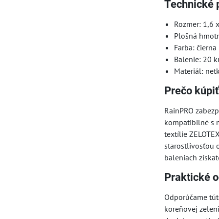
Technické 
Rozmer: 1,6 
Plošná hmotn
Farba: čierna
Balenie: 20 k
Materiál: net
Prečo kúpiť
RainPRO zabezpe
kompatibilné s 
textílie ZELOTE
starostlivosťou
baleniach získat
Praktické o
Odporúčame túto
koreňovej zeleni