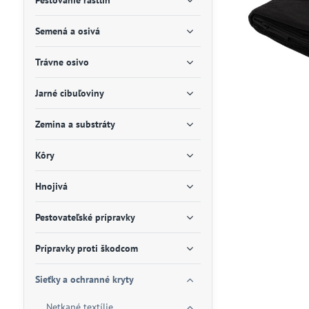
Pestovanie rastlín
Semená a osivá
Trávne osivo
Jarné cibuľoviny
Zemina a substráty
Kôry
Hnojivá
Pestovateľské prípravky
Prípravky proti škodcom
Sieťky a ochranné kryty
Netkané textílie