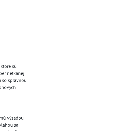
ktoré sú
ber netkanej
í so správnou
tónových
arnú výsadbu
ávlahou sa