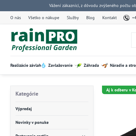
Vážení zákazníci, z dôvodu zvýšeného počtu o
O nás
Všetko o nákupe
Služby
Blog
Kontakt
+
Realizácie závlah
Zavlažovanie
Záhrada
Náradie a stro
Aj k odberu v K
Kategórie
Výpredaj
Novinky v ponuke