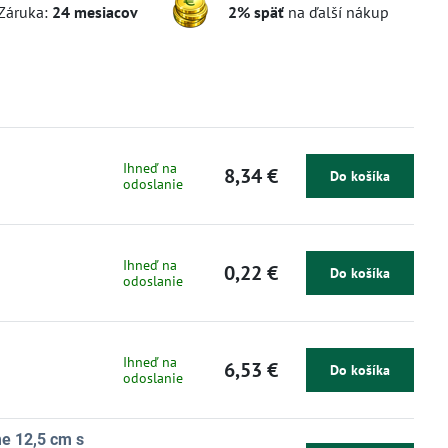
Záruka:
24 mesiacov
2% späť
na ďalší nákup
Ihneď na
8,34 €
Do košíka
odoslanie
Ihneď na
0,22 €
Do košíka
odoslanie
Ihneď na
6,53 €
Do košíka
odoslanie
me 12,5 cm s