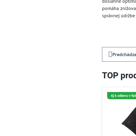
dosiahne optimál
pomáha znižovať
správnej údržbe 
Predchádza
TOP prod
Aj k odberu v Ko