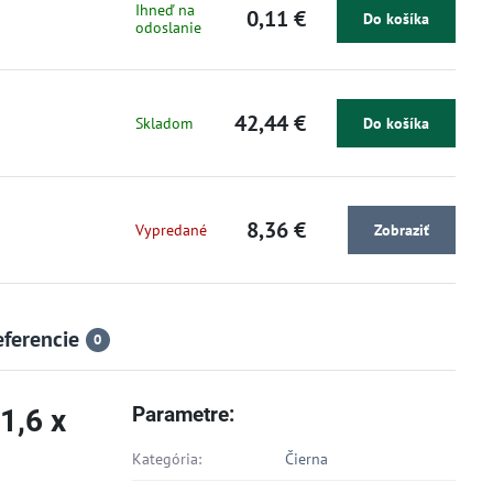
Ihneď na
0,11 €
Do košíka
odoslanie
42,44 €
Skladom
Do košíka
8,36 €
Vypredané
Zobraziť
eferencie
0
Parametre:
1,6 x
Kategória:
Čierna