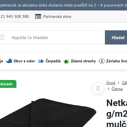
bjednávok sa aktuálna doba dodania môže predĺžiť na 2 – 4 pracovných dn
421 945 508 380
Partnerská zóna
Hľadať
je
Obuv a odev
Čerpadlá
Zelené strechy
Závlaha Sv
Úvod
Zá
ošiciach
Čierna
Netk
g/m2
mulč