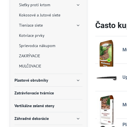
Sieťky proti krtom
Kokosové a Jutové siete
Často ku
Tieniace siete
Kotviace prvky
Sprievodca nákupom
Mu
ZAKRÝVACIE
MULČOVACIE
U
Plastové obrubníky
Zatrávňovacie tvárnice
Mu
Vertikálne zelené steny
Záhradné dekorácie
Pl