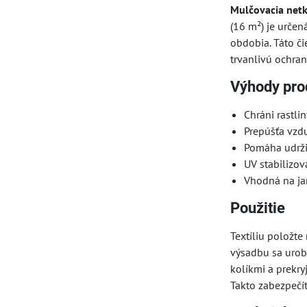
Mulčovacia netk
(16 m²) je určen
obdobia. Táto či
trvanlivú ochran
Výhody pro
Chráni rastl
Prepúšťa vzdu
Pomáha udrži
UV stabilizov
Vhodná na ja
Použitie
Textíliu položte
výsadbu sa urobi
kolíkmi a prekr
Takto zabezpečí