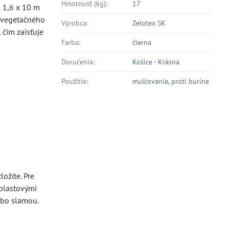
Hmotnosť (kg):
17
 1,6 x 10 m
s vegetačného
Výrobca:
Zelotex SK
 čím zaisťuje
Farba:
čierna
Doručenia:
Košice - Krásna
Použitie:
mulčovanie, proti burine
ožíte. Pre
 plastovými
ebo slamou.