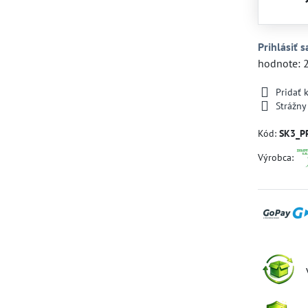
Prihlásiť s
hodnote: 
Pridať
Strážny
Kód:
SK3_P
Výrobca: