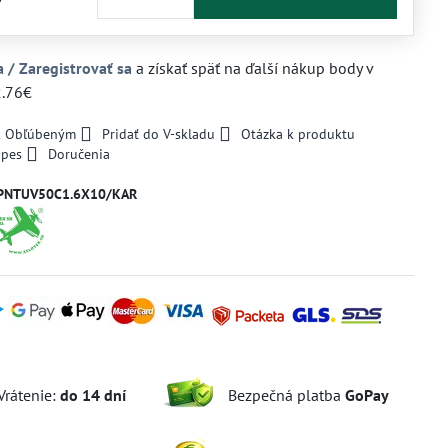
a / Zaregistrovať sa
a získať späť na ďalší nákup body v
2.76€
 k Obľúbeným
Pridať do V-skladu
Otázka k produktu
 pes
Doručenia
PNTUV50C1.6X10/KAR
Vrátenie:
do 14 dní
Bezpečná platba
GoPay