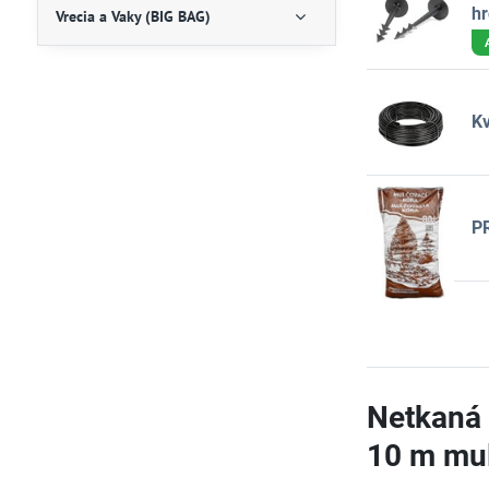
hr
Vrecia a Vaky (BIG BAG)
Kv
PR
Netkaná 
10 m mu