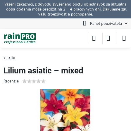
Vážení zákazníci, z dôvodu zvýšeného počtu objednávok sa aktuálna
✕
doba dodania môže predĺžiť na 2 – 4 pracovných dní. Ďakujeme za
vašu trpezlivosť a pochopenie.
Panel používateľa
Ľalie
Lilium asiatic – mixed
Recenzie