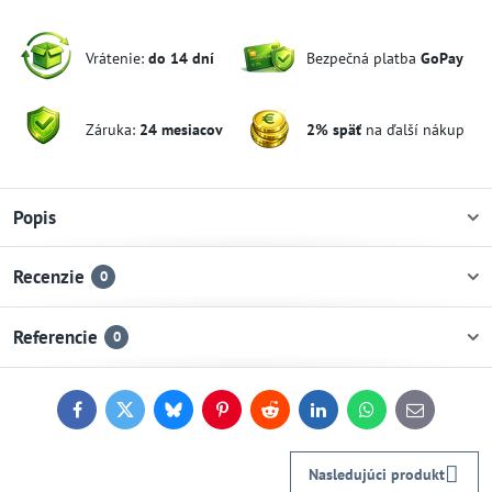
Vrátenie:
do 14 dní
Bezpečná platba
GoPay
Záruka:
24 mesiacov
2% späť
na ďalší nákup
Popis
Recenzie
0
Referencie
0
Facebook
Twitter
Bluesky
Pinterest
Reddit
LinkedIn
WhatsApp
E-
mail
Nasledujúci produkt