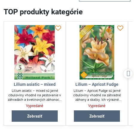
TOP produkty kategórie
Lilium asiatic – mixed
Lilium – Apricot Fudge
Lilium asiatic – mixed sú jarné
Lilium – Apricot Fudge sú jarné
cibuloviny vhodné na pestovanie v
cibuľoviny vhodné na záhradné
záhradách a kvetinových záhonoch.
záhony a skalky. Ich výrazné
Tieto ľalie ponúkajú pestré farby a
meruňkové kvety ozvláštnia každú
Vypredané
Vypredané
sú nenáročné na starostlivosť. Ich
záhradu. Ľahká pestovateľnosť
p
robustné cibule zabezpečujú zdravý
zabezpečuje jednoduchú
Zobraziť
Zobraziť
rast a bohaté kvitnutie. Ideálne pre
starostlivosť a bohaté kvitnutie.
pestovateľov hľadajúcich farebnú a
Ideálne pre milovníkov záhrad a
p
trvácnu záhradnú výsadbu.
pestovateľov kvetov.