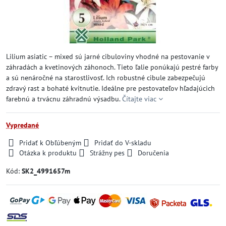
Lilium asiatic – mixed sú jarné cibuloviny vhodné na pestovanie v
záhradách a kvetinových záhonoch. Tieto ľalie ponúkajú pestré farby
a sú nenáročné na starostlivosť. Ich robustné cibule zabezpečujú
zdravý rast a bohaté kvitnutie. Ideálne pre pestovateľov hľadajúcich
farebnú a trvácnu záhradnú výsadbu.
Čítajte viac
Vypredané
Pridať k Obľúbeným
Pridať do V-skladu
Otázka k produktu
Strážny pes
Doručenia
Kód:
SK2_4991657m