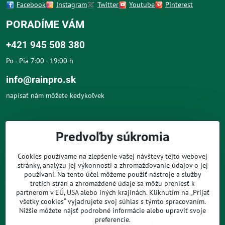
Facebook
Instagram
Twitter
Youtube
Pinterest
PORADÍME VÁM
+421 945 508 380
Po - Pia 7:00 - 19:00 h
info@rainpro.sk
napísať nám môžete kedykoľvek
O NÁS
Predvoľby súkromia
O NÁKUPE
Cookies používame na zlepšenie vašej návštevy tejto webovej
stránky, analýzu jej výkonnosti a zhromažďovanie údajov o jej
používaní. Na tento účel môžeme použiť nástroje a služby
PRE ZÁKAZNÍKOV
tretích strán a zhromaždené údaje sa môžu preniesť k
partnerom v EÚ, USA alebo iných krajinách. Kliknutím na „Prijať
všetky cookies“ vyjadrujete svoj súhlas s týmto spracovaním.
Nižšie môžete nájsť podrobné informácie alebo upraviť svoje
preferencie.