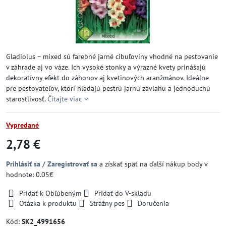
Gladiolus – mixed sú farebné jarné cibuľoviny vhodné na pestovanie
v záhrade aj vo váze. Ich vysoké stonky a výrazné kvety prinášajú
dekoratívny efekt do záhonov aj kvetinových aranžmánov. Ideálne
pre pestovateľov, ktorí hľadajú pestrú jarnú závlahu a jednoduchú
starostlivosť.
Čítajte viac
Vypredané
2,78 €
Prihlásiť sa / Zaregistrovať sa
a získať späť na ďalší nákup body v
hodnote: 0.05€
Pridať k Obľúbeným
Pridať do V-skladu
Otázka k produktu
Strážny pes
Doručenia
Kód:
SK2_4991656