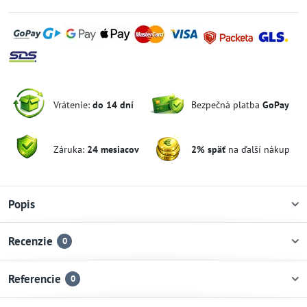
Vrátenie:
do 14 dní
Bezpečná platba
GoPay
Záruka:
24 mesiacov
2% späť
na ďalší nákup
Popis
Recenzie
0
Referencie
0