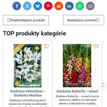
Facebook
Twitter
Bluesky
Pinterest
Reddit
LinkedIn
WhatsApp
E-
mail
Predchádzajúci produkt
Nasledujúci produkt
TOP produkty kategórie
Gladiolus Callianthus –
Gladiolus Butterfly – mixed
Gladiolus Muriliae
Gladiolus Butterfly – mixed sú jarné
cibuľoviny ideálne na záhradné
Gladiolus Callianthus je jarná
záhony a dekoratívne výsadby.
cibuľovina vhodná na záhradné
Tieto gladioly prinášajú pestré