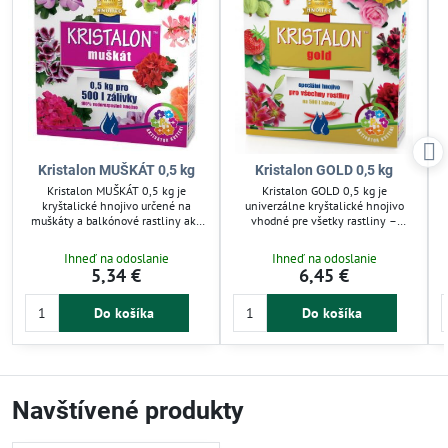
Kristalon MUŠKÁT 0,5 kg
Kristalon GOLD 0,5 kg
Kristalon MUŠKÁT 0,5 kg je
Kristalon GOLD 0,5 kg je
kryštalické hnojivo určené na
univerzálne kryštalické hnojivo
muškáty a balkónové rastliny ako
vhodné pre všetky rastliny –
begónie či surfínie. Obsahuje fosfor
zeleninu, ovocné stromy, kríky,
v polyfostátovej forme a
vinič aj izbové rastliny. Aktivátor
Ihneď na odoslanie
Ihneď na odoslanie
mikroprvky, ktoré podporujú
kvitnutia s polyfostátmi podporuje
5,34 €
6,45 €
intenzívny rast, bohaté kvitnutie a
bohaté kvitnutie a zdravý koreňový
zdravý koreňový systém. Zabraňuje
systém. Zabraňuje žltnutiu listov a
žltnutiu listov a zlepšuje farebnosť
zabezpečuje intenzívny rast.
Do košíka
Do košíka
kvetov. Použitie raz týždenne
Aplikujte týždenne zálievkou alebo
zálievkou alebo postrekom
postrekom pre lepšiu kondíciu
zabezpečí pravidelnú výživu.
rastlín.
Navštívené produkty