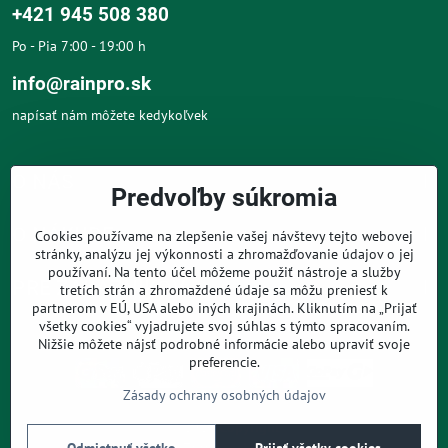
+421 945 508 380
Po - Pia 7:00 - 19:00 h
info@rainpro.sk
napísať nám môžete kedykoľvek
O NÁS
Predvoľby súkromia
O NÁKUPE
Cookies používame na zlepšenie vašej návštevy tejto webovej
stránky, analýzu jej výkonnosti a zhromažďovanie údajov o jej
používaní. Na tento účel môžeme použiť nástroje a služby
PRE ZÁKAZNÍKOV
tretích strán a zhromaždené údaje sa môžu preniesť k
partnerom v EÚ, USA alebo iných krajinách. Kliknutím na „Prijať
všetky cookies“ vyjadrujete svoj súhlas s týmto spracovaním.
Nižšie môžete nájsť podrobné informácie alebo upraviť svoje
preferencie.
Zásady ochrany osobných údajov
©
2026
Copyright
Predvoľby súkromia
Zásady ochrany osobných údajov