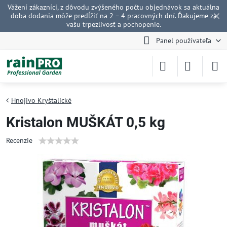
Vážení zákazníci, z dôvodu zvýšeného počtu objednávok sa aktuálna
✕
doba dodania môže predĺžiť na 2 – 4 pracovných dní. Ďakujeme za
vašu trpezlivosť a pochopenie.
Panel používateľa
Hnojivo Kryštalické
Kristalon MUŠKÁT 0,5 kg
Recenzie