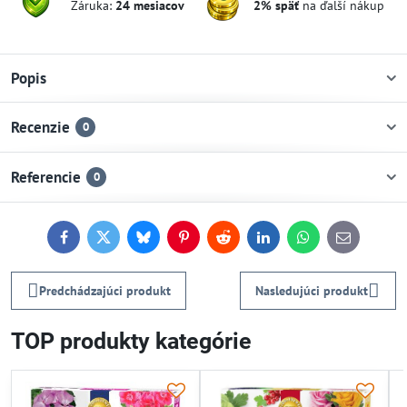
Záruka:
24 mesiacov
2% späť
na ďalší nákup
Popis
Recenzie
0
Referencie
0
Facebook
Twitter
Bluesky
Pinterest
Reddit
LinkedIn
WhatsApp
E-
mail
Predchádzajúci produkt
Nasledujúci produkt
TOP produkty kategórie