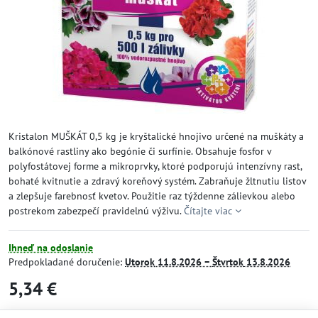
Kristalon MUŠKÁT 0,5 kg je kryštalické hnojivo určené na muškáty a
balkónové rastliny ako begónie či surfínie. Obsahuje fosfor v
polyfostátovej forme a mikroprvky, ktoré podporujú intenzívny rast,
bohaté kvitnutie a zdravý koreňový systém. Zabraňuje žltnutiu listov
a zlepšuje farebnosť kvetov. Použitie raz týždenne zálievkou alebo
postrekom zabezpečí pravidelnú výživu.
Čítajte viac
Ihneď na odoslanie
Predpokladané doručenie:
Utorok
11.8.2026 −
Štvrtok
13.8.2026
5,34 €