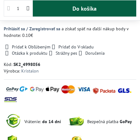
Do košíka
Prihlásiť sa / Zaregistrovať sa
a získať späť na ďalší nákup body v
hodnote: 0.10€
Pridať k Obľúbeným
Pridať do V-skladu
Otázka k produktu
Strážny pes
Doručenia
Kód:
SK2_4998056
Výrobca:
Kristalon
Vrátenie:
do 14 dní
Bezpečná platba
GoPay