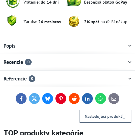
Vrátenie:
do 14 dní
Bezpečná platba
GoPay
Záruka:
24 mesiacov
2% späť
na ďalší nákup
Popis
Recenzie
0
Referencie
0
Facebook
Twitter
Bluesky
Pinterest
Reddit
LinkedIn
WhatsApp
E-
mail
Nasledujúci produkt
TOP produkty kategórie