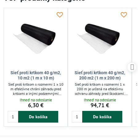
Sieť proti krtkom 40 g/m2,
Sieť proti krtkom 40 g/m2,
10 m2 (1 m x 10 m)
200 m2 (1 m x 200 m)
Sieť proti krtkom s rozmermi 1 x 10
Sieť proti krtkom s rozmermi 1 x
S
m efektívne chráni záhradu pred
200 m je určená na efektívnu
n
krtkami a inými podzemnými
ochranu záhrady pred škodcami.
škodcami. Vyrobená z UV
Vyrobená z UV stabilného
Ihneď na odoslanie
Ihneď na odoslanie
stabilného polypropylénu s
polypropylénu, váži 40 g/m² a má
6,30 €
94,71 €
hmotnosťou 40 g/m² zabezpečuje
oká 14x16 mm, čo zabezpečuje
r
dlhodobú ochranu bez poškodenia.
odolnosť a dlhú životnosť. Ideálna
Do košíka
Do košíka
Veľkosť oka 14x16 mm umožňuje
na ochranu trávnikov, záhonov aj
prienik vody a vzduchu, čo udržiava
zeleninových záhrad pred krtmi a
zdravú pôdu pre rastliny. Ideálna na
podzemnými škodcami.
použitie v záhradách, trávnikoch a
zeleninových záhonoch.