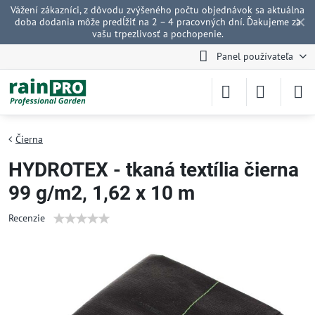
Vážení zákazníci, z dôvodu zvýšeného počtu objednávok sa aktuálna
✕
doba dodania môže predĺžiť na 2 – 4 pracovných dní. Ďakujeme za
vašu trpezlivosť a pochopenie.
Panel používateľa
Čierna
HYDROTEX - tkaná textília čierna
99 g/m2, 1,62 x 10 m
Recenzie