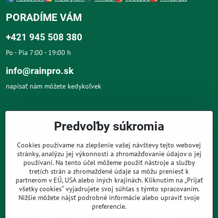
PORADÍME VÁM
+421 945 508 380
Po - Pia 7:00 - 19:00 h
info@rainpro.sk
napísať nám môžete kedykoľvek
O NÁS
Predvoľby súkromia
O NÁKUPE
Cookies používame na zlepšenie vašej návštevy tejto webovej
stránky, analýzu jej výkonnosti a zhromažďovanie údajov o jej
používaní. Na tento účel môžeme použiť nástroje a služby
PRE ZÁKAZNÍKOV
tretích strán a zhromaždené údaje sa môžu preniesť k
partnerom v EÚ, USA alebo iných krajinách. Kliknutím na „Prijať
všetky cookies“ vyjadrujete svoj súhlas s týmto spracovaním.
Nižšie môžete nájsť podrobné informácie alebo upraviť svoje
preferencie.