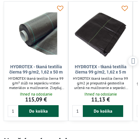
HYDROTEX - tkaná textília
HYDROTEX - tkaná textília
čierna 99 g/m2, 1,62 x 50 m
čierna 99 g/m2, 1,62 x 5 m
HYDROTEX tkaná textília čierna 99
HYDROTEX tkaná textília čierna 99
g/m² slúži na separáciu vrstiev
g/m2 je priepustná geotextília
g
materiálov a mulčovanie. Zlepšuje
určená na mulčovanie a separáciu
únosnosť podložia pod mulč,
vrstiev materiálov. Používa sa pod
Ihneď na odoslanie
Ihneď na odoslanie
chodníky, príjazdy či parkovacie
mulč, chodníky, príjazdy či
115,09 €
11,13 €
plochy. Priepustná a odolná
parkovacie plochy. Zvyšuje
p
geotextília zabraňuje vzniku
únosnosť povrchu a bráni tvorbe
Do košíka
Do košíka
nerovností pri zaťažení. Vhodná pre
nerovností. Materiál je ekologicky
M
záhrady a spevnené plochy.
recyklovateľný.