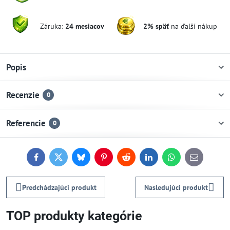
Záruka:
24 mesiacov
2% späť
na ďalší nákup
Popis
Recenzie
0
Referencie
0
Facebook
Twitter
Bluesky
Pinterest
Reddit
LinkedIn
WhatsApp
E-
mail
Predchádzajúci produkt
Nasledujúci produkt
TOP produkty kategórie