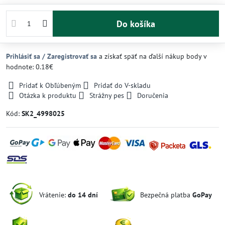
Do košíka
Prihlásiť sa / Zaregistrovať sa
a získať späť na ďalší nákup body v
hodnote: 0.18€
Pridať k Obľúbeným
Pridať do V-skladu
Otázka k produktu
Strážny pes
Doručenia
Kód:
SK2_4998025
Vrátenie:
do 14 dní
Bezpečná platba
GoPay