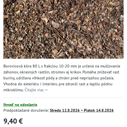
Borovicová kôra 80 L s frakciou 10-20 mm je určená na mulčovanie
záhonov, okrasných rastlín, stromov aj kríkov. Pomáha znižovať rast
buriny, udržiava vlhkosť pôdy a chráni pred nepriazňou počasia.
Vhodná do exteriéru i interiéru pre zdravší rast a lepšiu pôdnu
mikroklímu.
Čítajte viac
Ihneď na odoslanie
Predpokladané doručenie:
Streda
12.8.2026 −
Piatok
14.8.2026
9,40 €