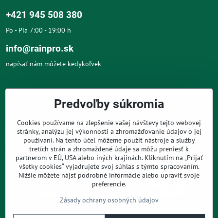
+421 945 508 380
Po - Pia 7:00 - 19:00 h
info@rainpro.sk
napísať nám môžete kedykoľvek
O NÁS
Predvoľby súkromia
O NÁKUPE
Cookies používame na zlepšenie vašej návštevy tejto webovej
stránky, analýzu jej výkonnosti a zhromažďovanie údajov o jej
používaní. Na tento účel môžeme použiť nástroje a služby
PRE ZÁKAZNÍKOV
tretích strán a zhromaždené údaje sa môžu preniesť k
partnerom v EÚ, USA alebo iných krajinách. Kliknutím na „Prijať
všetky cookies“ vyjadrujete svoj súhlas s týmto spracovaním.
Nižšie môžete nájsť podrobné informácie alebo upraviť svoje
preferencie.
Zásady ochrany osobných údajov
©
2026
Copyright