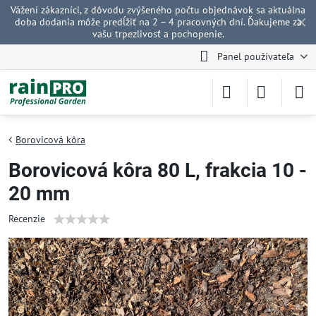
Vážení zákazníci, z dôvodu zvýšeného počtu objednávok sa aktuálna
✕
doba dodania môže predĺžiť na 2 – 4 pracovných dní. Ďakujeme za
vašu trpezlivosť a pochopenie.
Panel používateľa
Borovicová kôra
Borovicová kôra 80 L, frakcia 10 -
20 mm
Recenzie