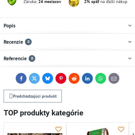
Záruka:
24 mesiacov
2% späť
na ďalší nákup
Popis
Recenzie
0
Referencie
0
Facebook
Twitter
Bluesky
Pinterest
Reddit
LinkedIn
WhatsApp
E-
mail
Predchádzajúci produkt
TOP produkty kategórie