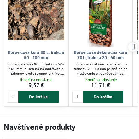
Borovicová kôra 80 L, frakcia
Borovicová dekoračná kôra
B
50 - 100 mm
70 L, frakcia 30 - 60 mm
Borovicová kôra 80 L s frakciou 50-
Borovicová dekoračná kôra 70 L s
100 mm je ideálna na mulčovanie
frakciou 30 - 60 mm je ideálna na
záhonov, okolo stromov a kríkov.
mulčovanie okrasných záhrad,
Zabraňuje rastu buriny a udržiava
kvetinových záhonov aj pri
s
Ihneď na odoslanie
Ihneď na odoslanie
pôdnu vlhkosť, čím chráni rastliny
stromoch a kríkoch. Bráni rastu
r
9,37 €
11,71 €
pred suchom aj mrazom. Použitie je
burín, chráni pôdu pred mrazom a
vhodné vonku aj v interiéri, s
vysychaním. Zlepšuje udržanie
Do košíka
Do košíka
prírodným dekoratívnym efektom a
vlhkosti a podporuje zdravý rast
príjemnou vôňou.
rastlín. Praktické riešenie pre
efektívnu záhradnú starostlivosť.
Navštívené produkty