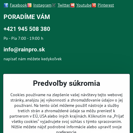
Facebook
Instagram
Twitter
Youtube
Pinterest
PORADÍME VÁM
+421 945 508 380
Po - Pia 7:00 - 19:00 h
info@rainpro.sk
napísať nám môžete kedykoľvek
O NÁS
Predvoľby súkromia
O NÁKUPE
Cookies používame na zlepšenie vašej návštevy tejto webovej
stránky, analýzu jej výkonnosti a zhromažďovanie údajov o jej
používaní. Na tento účel môžeme použiť nástroje a služby
PRE ZÁKAZNÍKOV
tretích strán a zhromaždené údaje sa môžu preniesť k
partnerom v EÚ, USA alebo iných krajinách. Kliknutím na „Prijať
všetky cookies“ vyjadrujete svoj súhlas s týmto spracovaním.
Nižšie môžete nájsť podrobné informácie alebo upraviť svoje
preferencie.