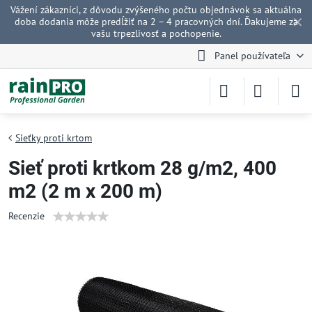
Vážení zákazníci, z dôvodu zvýšeného počtu objednávok sa aktuálna
✕
doba dodania môže predĺžiť na 2 – 4 pracovných dní. Ďakujeme za
vašu trpezlivosť a pochopenie.
Panel používateľa
Sieťky proti krtom
Sieť proti krtkom 28 g/m2, 400
m2 (2 m x 200 m)
Recenzie