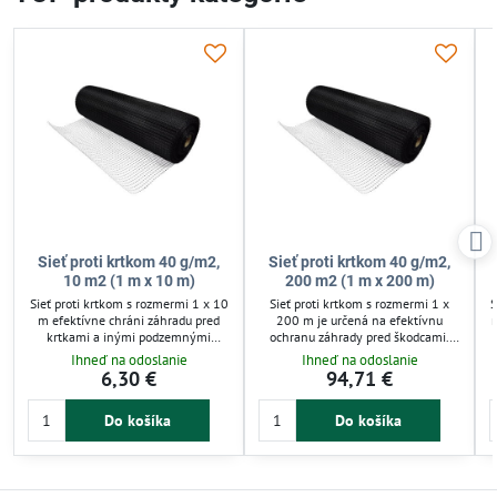
Sieť proti krtkom 40 g/m2,
Sieť proti krtkom 40 g/m2,
10 m2 (1 m x 10 m)
200 m2 (1 m x 200 m)
Sieť proti krtkom s rozmermi 1 x 10
Sieť proti krtkom s rozmermi 1 x
S
m efektívne chráni záhradu pred
200 m je určená na efektívnu
n
krtkami a inými podzemnými
ochranu záhrady pred škodcami.
škodcami. Vyrobená z UV
Vyrobená z UV stabilného
Ihneď na odoslanie
Ihneď na odoslanie
stabilného polypropylénu s
polypropylénu, váži 40 g/m² a má
6,30 €
94,71 €
hmotnosťou 40 g/m² zabezpečuje
oká 14x16 mm, čo zabezpečuje
r
dlhodobú ochranu bez poškodenia.
odolnosť a dlhú životnosť. Ideálna
Do košíka
Do košíka
Veľkosť oka 14x16 mm umožňuje
na ochranu trávnikov, záhonov aj
prienik vody a vzduchu, čo udržiava
zeleninových záhrad pred krtmi a
zdravú pôdu pre rastliny. Ideálna na
podzemnými škodcami.
použitie v záhradách, trávnikoch a
zeleninových záhonoch.