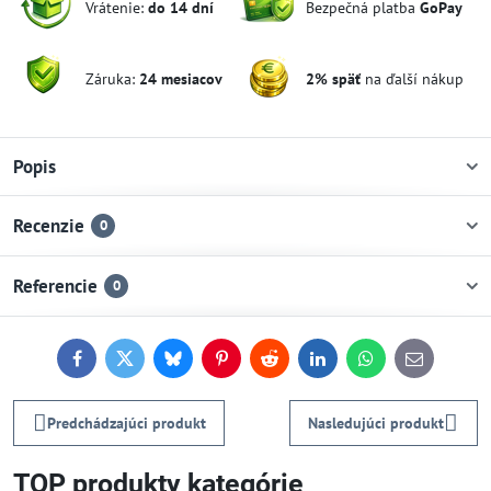
Vrátenie:
do 14 dní
Bezpečná platba
GoPay
Záruka:
24 mesiacov
2% späť
na ďalší nákup
Popis
Recenzie
0
Referencie
0
Facebook
Twitter
Bluesky
Pinterest
Reddit
LinkedIn
WhatsApp
E-
mail
Predchádzajúci produkt
Nasledujúci produkt
TOP produkty kategórie