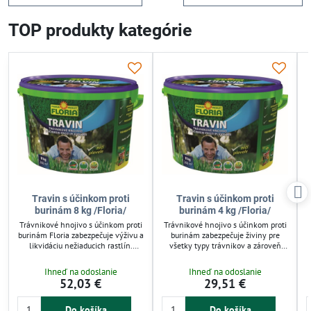
TOP produkty kategórie
Travin s účinkom proti
Travin s účinkom proti
burinám 8 kg /Floria/
burinám 4 kg /Floria/
Trávnikové hnojivo s účinkom proti
Trávnikové hnojivo s účinkom proti
burinám Floria zabezpečuje výživu a
burinám zabezpečuje živiny pre
likvidáciu nežiaducich rastlín.
všetky typy trávnikov a zároveň
Zároveň prevzdušňuje pôdu, čo
likviduje nežiaduce rastliny.
podporuje zdravý rast trávnika.
Obsahuje dusík, fosfor, draslík a
b
Ihneď na odoslanie
Ihneď na odoslanie
Dlhodobé pôsobenie až 2 mesiace
selektívne herbicídy pre dlhodobý
52,03 €
29,51 €
je ideálne pre všetky typy
efekt až 2 mesiace. Prevzdušňuje
trávnikov. Jednoduché dávkovanie a
pôdu a podporuje zdravý rast
účinné zloženie s dusíkom,
trávnika. Vhodné pre záhrady a
Do košíka
Do košíka