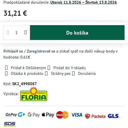
Predpokladané doručenie:
Utorok
11.8.2026 −
Štvrtok
13.8.2026
31,21 €
Do košíka
Prihlásiť sa / Zaregistrovať sa
a získať späť na ďalší nákup body v
hodnote: 0.61€
Pridať k Obľúbeným
Pridať do V-skladu
Otázka k produktu
Strážny pes
Doručenia
Kód:
SK2_4998087
Výrobca: