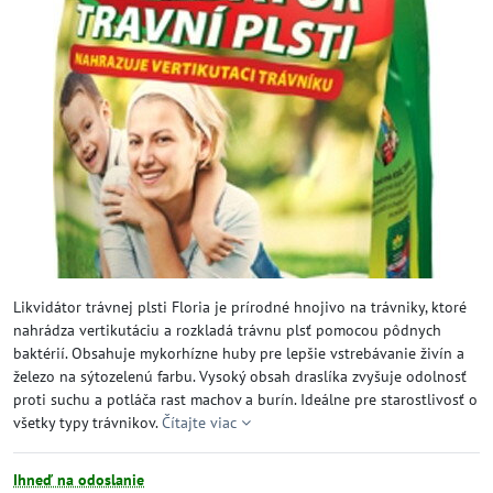
Likvidátor trávnej plsti Floria je prírodné hnojivo na trávniky, ktoré
nahrádza vertikutáciu a rozkladá trávnu plsť pomocou pôdnych
baktérií. Obsahuje mykorhízne huby pre lepšie vstrebávanie živín a
železo na sýtozelenú farbu. Vysoký obsah draslíka zvyšuje odolnosť
proti suchu a potláča rast machov a burín. Ideálne pre starostlivosť o
všetky typy trávnikov.
Čítajte viac
Ihneď na odoslanie