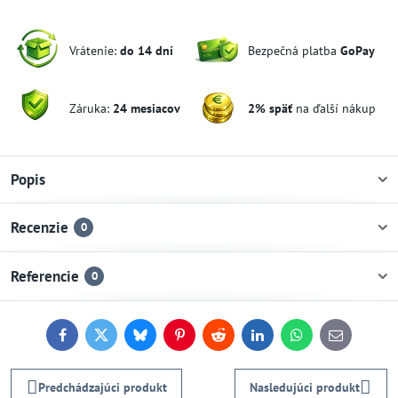
Vrátenie:
do 14 dní
Bezpečná platba
GoPay
Záruka:
24 mesiacov
2% späť
na ďalší nákup
Popis
Recenzie
0
Referencie
0
Facebook
Twitter
Bluesky
Pinterest
Reddit
LinkedIn
WhatsApp
E-
mail
Predchádzajúci produkt
Nasledujúci produkt