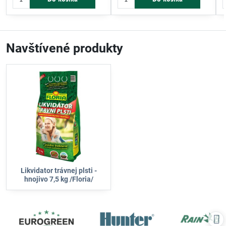
fosforom a draslíkom zlepšujú
upravené trávniky.
kondíciu trávnika a znižujú výskyt
burín.
Navštívené produkty
Likvidator trávnej plsti -
hnojivo 7,5 kg /Floria/