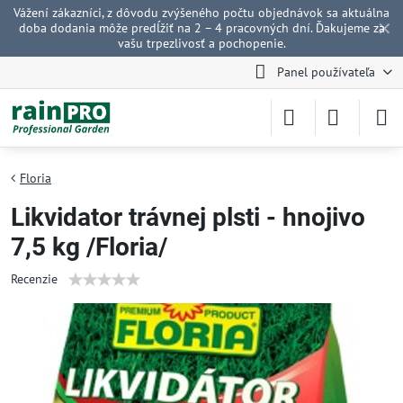
Vážení zákazníci, z dôvodu zvýšeného počtu objednávok sa aktuálna
✕
doba dodania môže predĺžiť na 2 – 4 pracovných dní. Ďakujeme za
vašu trpezlivosť a pochopenie.
Panel používateľa
Floria
Likvidator trávnej plsti - hnojivo
7,5 kg /Floria/
Recenzie