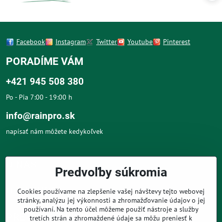
Facebook
Instagram
Twitter
Youtube
Pinterest
PORADÍME VÁM
+421 945 508 380
Po - Pia 7:00 - 19:00 h
info@rainpro.sk
napísať nám môžete kedykoľvek
O NÁS
Predvoľby súkromia
O NÁKUPE
Cookies používame na zlepšenie vašej návštevy tejto webovej
stránky, analýzu jej výkonnosti a zhromažďovanie údajov o jej
používaní. Na tento účel môžeme použiť nástroje a služby
PRE ZÁKAZNÍKOV
tretích strán a zhromaždené údaje sa môžu preniesť k