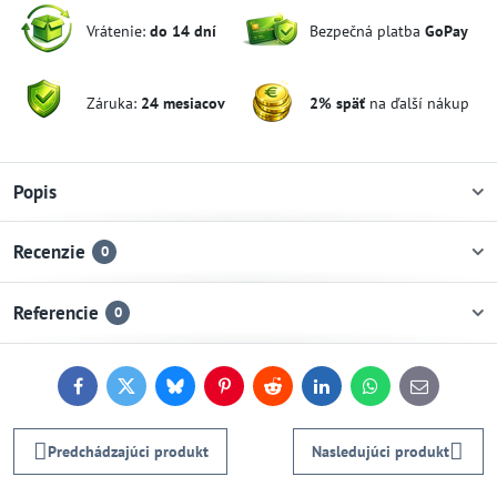
Vrátenie:
do 14 dní
Bezpečná platba
GoPay
Záruka:
24 mesiacov
2% späť
na ďalší nákup
Popis
Recenzie
0
Referencie
0
Facebook
Twitter
Bluesky
Pinterest
Reddit
LinkedIn
WhatsApp
E-
mail
Predchádzajúci produkt
Nasledujúci produkt