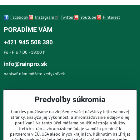
Facebook
Instagram
Twitter
Youtube
Pinterest
PORADÍME VÁM
+421 945 508 380
Po - Pia 7:00 - 19:00 h
info@rainpro.sk
napísať nám môžete kedykoľvek
O NÁS
Predvoľby súkromia
O NÁKUPE
Cookies používame na zlepšenie vašej návštevy tejto webovej
stránky, analýzu jej výkonnosti a zhromažďovanie údajov o jej
používaní. Na tento účel môžeme použiť nástroje a služby
PRE ZÁKAZNÍKOV
tretích strán a zhromaždené údaje sa môžu preniesť k
partnerom v EÚ, USA alebo iných krajinách. Kliknutím na „Prijať
všetky cookies“ vyjadrujete svoj súhlas s týmto spracovaním.