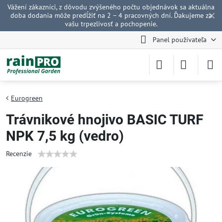
Vážení zákazníci, z dôvodu zvýšeného počtu objednávok sa aktuálna
✕
doba dodania môže predĺžiť na 2 – 4 pracovných dní. Ďakujeme za
vašu trpezlivosť a pochopenie.
Panel používateľa
Eurogreen
Trávnikové hnojivo BASIC TURF
NPK 7,5 kg (vedro)
Recenzie