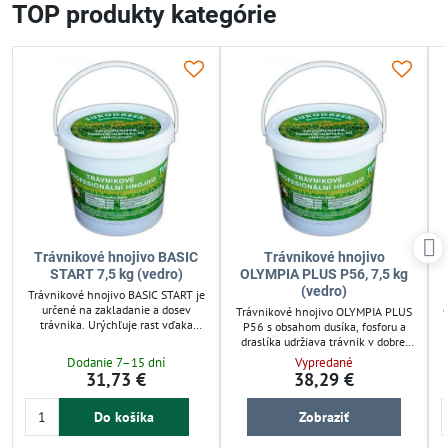
TOP produkty kategórie
Trávnikové hnojivo BASIC
Trávnikové hnojivo
START 7,5 kg (vedro)
OLYMPIA PLUS P56, 7,5 kg
(vedro)
Trávnikové hnojivo BASIC START je
určené na zakladanie a dosev
Trávnikové hnojivo OLYMPIA PLUS
trávnika. Urýchľuje rast vďaka
P56 s obsahom dusíka, fosforu a
optimálnemu pomeru dusíka,
s
draslíka udržiava trávnik v dobrej
fosforu a draslíka (18-20-10) s
kondícii až 12 týždňov. Znižuje
Dodanie 7–15 dní
Vypredané
prídavkom horčíka. Granulované
riziko popálenia a podporuje
31,73 €
38,29 €
hnojivo pôsobí 8–10 týždňov a
odolnosť voči chorobám. Vhodné
pokryje plochu až 350 m². Vhodné
pre všetky trávnikové plochy, aj po
pre záhradkárov, ktorí potrebujú
Do košíka
Zobraziť
doseve či založení trávnika.
rýchle a efektívne riešenie pre
Granulácia MINI zabezpečuje
zdravý trávnik.
rovnomerné rozloženie živín.