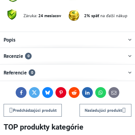
Záruka:
24 mesiacov
2% späť
na ďalší nákup
Popis
Recenzie
0
Referencie
0
Facebook
Twitter
Bluesky
Pinterest
Reddit
LinkedIn
WhatsApp
E-
mail
Predchádzajúci produkt
Nasledujúci produkt
TOP produkty kategórie