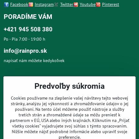
Facebook
Instagram
Twitter
Youtube
Pinterest
PORADÍME VÁM
+421 945 508 380
Po - Pia 7:00 - 19:00 h
info@rainpro.sk
napísať nám môžete kedykoľvek
O NÁS
Predvoľby súkromia
O NÁKUPE
Cookies používame na zlepšenie vašej návštevy tejto webovej
stránky, analýzu jej výkonnosti a zhromažďovanie údajov o jej
používaní. Na tento účel môžeme použiť nástroje a služby
PRE ZÁKAZNÍKOV
tretích strán a zhromaždené údaje sa môžu preniesť k
partnerom v EÚ, USA alebo iných krajinách. Kliknutím na „Prijať
všetky cookies“ vyjadrujete svoj súhlas s týmto spracovaním.
Nižšie môžete nájsť podrobné informácie alebo upraviť svoje
preferencie.