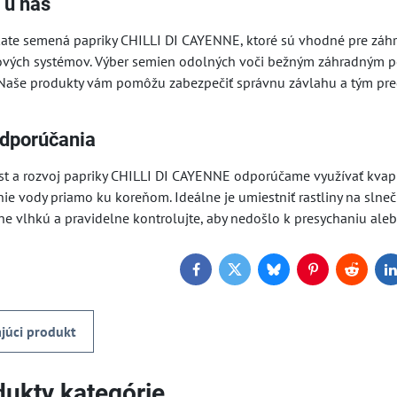
 u nás
ate semená papriky CHILLI DI CAYENNE, ktoré sú vhodné pre záhr
ových systémov. Výber semien odolných voči bežným záhradným po
 Naše produkty vám pomôžu zabezpečiť správnu závlahu a tým pr
odporúčania
ast a rozvoj papriky CHILLI DI CAYENNE odporúčame využívať kvap
ie vody priamo ku koreňom. Ideálne je umiestniť rastliny na slne
ne vlhkú a pravidelne kontrolujte, aby nedošlo k presychaniu aleb
Facebook
Twitter
Bluesky
Pinterest
Reddit
L
júci produkt
ukty kategórie