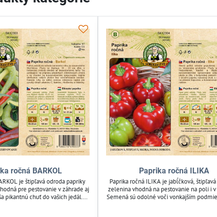
ika ročná BARKOL
Paprika ročná ILIKA
ARKOL je štipľavá odroda papriky
Paprika ročná ILIKA je jabĺčková, štipľav
Vhodná pre pestovanie v záhrade aj
zelenina vhodná na pestovanie na poli i v
ša pikantnú chuť do vašich jedál.
Semená sú odolné voči vonkajším podmi
é a zabezpečia spoľahlivú úrodu
zabezpečuje spoľahlivú úrodu. Ideáln
. Ideálna pre milovníkov štipľavej
záhradkárov hľadajúcich pestovateľské ri