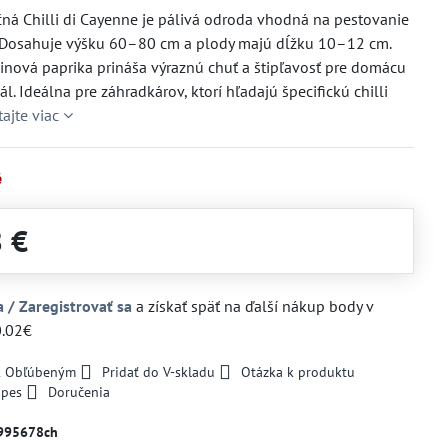
čná Chilli di Cayenne je pálivá odroda vhodná na pestovanie
. Dosahuje výšku 60–80 cm a plody majú dĺžku 10–12 cm.
inová paprika prináša výraznú chuť a štipľavosť pre domácu
l. Ideálna pre záhradkárov, ktorí hľadajú špecifickú chilli
tajte viac
é
8 €
a / Zaregistrovať sa
a získať späť na ďalší nákup body v
0.02€
 k Obľúbeným
Pridať do V-skladu
Otázka k produktu
 pes
Doručenia
995678ch