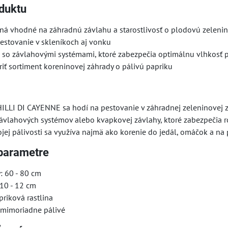
duktu
á vhodné na záhradnú závlahu a starostlivosť o plodovú zeleni
estovanie v skleníkoch aj vonku
 so závlahovými systémami, ktoré zabezpečia optimálnu vlhkosť 
iť sortiment koreninovej záhrady o pálivú papriku
HILLI DI CAYENNE sa hodí na pestovanie v záhradnej zeleninovej 
ávlahových systémov alebo kvapkovej závlahy, ktoré zabezpečia r
jej pálivosti sa využíva najmä ako korenie do jedál, omáčok a na 
parametre
y: 60 - 80 cm
 10 - 12 cm
priková rastlina
, mimoriadne pálivé