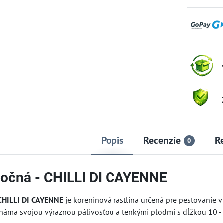
Popis
Recenzie
R
0
ročná - CHILLI DI CAYENNE
 CHILLI DI CAYENNE
je koreninová rastlina určená pre pestovanie v
známa svojou výraznou pálivosťou a tenkými plodmi s dĺžkou 10 - 