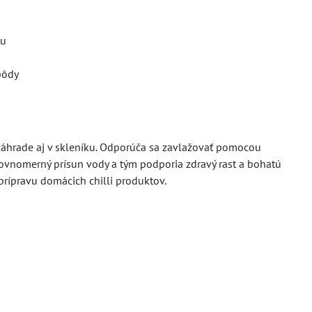
nu
pôdy
záhrade aj v skleníku. Odporúča sa zavlažovať pomocou
ovnomerný prísun vody a tým podporia zdravý rast a bohatú
prípravu domácich chilli produktov.