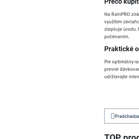
Prečo kúpiť
Na RainPRO získ
využitím závlah
zlepšuje úrodu.
polievaním.
Praktické 
Pre optimálny r
presné dávkovan
udržiavajte mier
Predchádza
TOP prod