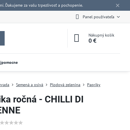
✕
í. Ďakujeme za vašu trpezlivosť a pochopenie.
Panel používateľa
Nákupný košík
0 €
ojpomocne
hrada
Semená a osivá
Plodová zelenina
Papriky
ka ročná - CHILLI DI
ENNE