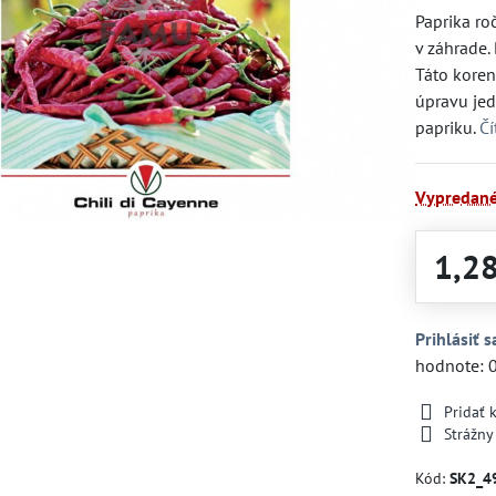
Paprika ro
v záhrade
Táto koren
úpravu jedá
papriku.
Čí
Vypredan
1,2
Prihlásiť s
hodnote: 
Pridať
Strážny
Kód:
SK2_4