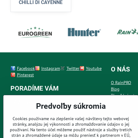
CHILLI DI CAYENNE
Facebook
Instagram
Twitter
Youtube
O NÁS
Pinterest
O RainPRO
PORADÍME VÁM
Blog
Plug&Irrigate
+421 945 508 380
Kontakt
Predvoľby súkromia
Po - Pia 7:00 - 19:00 h
Cookies používame na zlepšenie vašej návštevy tejto webovej
info@rainpro.sk
stránky, analýzu jej výkonnosti a zhromažďovanie údajov o jej
používaní. Na tento účel môžeme použiť nástroje a služby tretích
napísať nám môžete kedykoľvek
strán a zhromaždené údaje sa môžu preniesť k partnerom v EÚ,