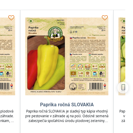
Paprika ročná SLOVAKIA
á plodová
Paprika ročná SLOVAKIA je sladký typ kápia vhodný
Paprika 
 záhrade.
pre pestovanie v záhrade aj na poli. Odolné semená
vhodn
enkam, čo
zabezpečia spoľahlivú úrodu plodovej zeleniny.
záhrad
a pre
Ideálna pre záhradkárov, ktorí hľadajú pestovateľský
úrodu
ešenie na
materiál na čerstvú zeleninu. Prispieva k bohatej a
efektí