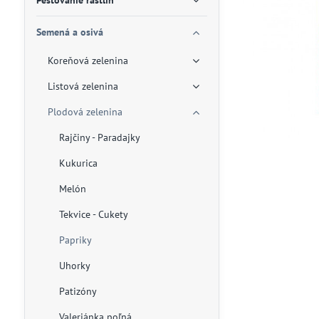
Pestovanie rastlín
Semená a osivá
Koreňová zelenina
Listová zelenina
Plodová zelenina
Rajčiny - Paradajky
Kukurica
Melón
Tekvice - Cukety
Papriky
Uhorky
Patizóny
Valeriánka poľná