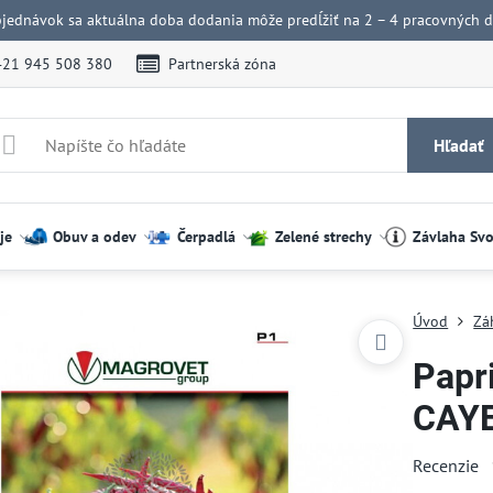
bjednávok sa aktuálna doba dodania môže predĺžiť na 2 – 4 pracovných dn
421 945 508 380
Partnerská zóna
Hľadať
je
Obuv a odev
Čerpadlá
Zelené strechy
Závlaha Sv
Úvod
Zá
Papri
CAY
Recenzie