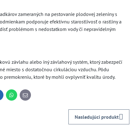
adkárov zameraných na pestovanie plodovej zeleniny s
dmienkam podporuje efektívnu starostlivosť o rastliny a
edísť problémom s nedostatkom vody či nepravidelným
kovú závlahu alebo iný závlahový systém, ktorý zabezpečí
čné miesto s dostatočnou cirkuláciou vzduchu. Pôdu
o premokreniu, ktoré by mohli ovplyvniť kvalitu úrody.
inkedIn
WhatsApp
E-
mail
Nasledujúci produkt