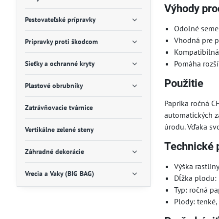
Výhody pro
Pestovateľské prípravky
Odolné semen
Vhodná pre p
Prípravky proti škodcom
Kompatibilná
Pomáha rozšír
Sieťky a ochranné kryty
Použitie
Plastové obrubníky
Paprika ročná C
Zatrávňovacie tvárnice
automatických z
úrodu. Vďaka svo
Vertikálne zelené steny
Technické 
Záhradné dekorácie
Výška rastlin
Vrecia a Vaky (BIG BAG)
Dĺžka plodu:
Typ: ročná pa
Plody: tenké