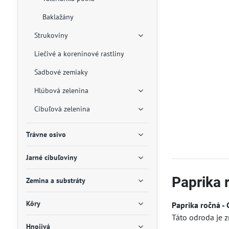
Baklažány
Strukoviny
Liečivé a koreninové rastliny
Sadbové zemiaky
Hlúbová zelenina
Cibuľová zelenina
Trávne osivo
Jarné cibuľoviny
Paprika 
Zemina a substráty
Kôry
Paprika ročná -
Táto odroda je 
Hnojivá