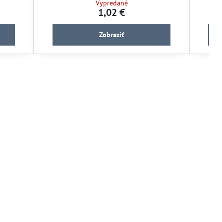
Vypredané
apkovú
chutnej sklizni.
1,02 €
Zobraziť