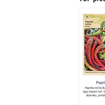
Papr
Paprika ročná B
typu baraní roh. 
skleníku, priná
Semená sú odoln
plodovej zeleniny