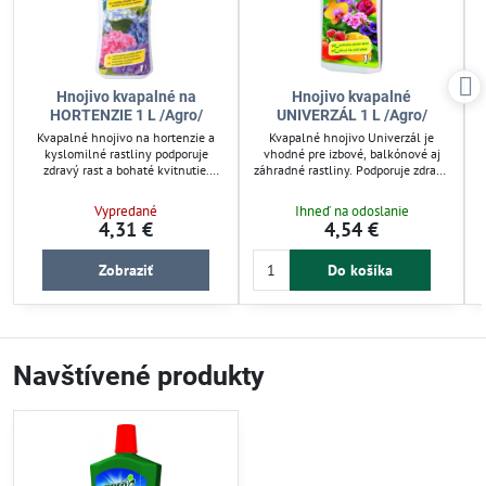
Hnojivo kvapalné na
Hnojivo kvapalné
HORTENZIE 1 L /Agro/
UNIVERZÁL 1 L /Agro/
Kvapalné hnojivo na hortenzie a
Kvapalné hnojivo Univerzál je
kyslomilné rastliny podporuje
vhodné pre izbové, balkónové aj
zdravý rast a bohaté kvitnutie.
záhradné rastliny. Podporuje zdravý
Vyvážené živiny (7-4-5) zabezpečujú
rast a bohaté kvitnutie vďaka
optimálny vývoj plodov a
vyváženému zloženiu dusíka,
Vypredané
Ihneď na odoslanie
pestovanie v záhrade či nádobách.
fosforu a draslíka (4-2-3).
4,31 €
4,54 €
Použitie je jednoduché, aplikujte raz
Používajte pravidelne počas celého
p
za 14 dní od apríla do septembra
roka pre optimálne výsledky.
pre efektívnu starostlivosť.
Jednoduché dávkovanie uľahčuje
Zobraziť
Do košíka
starostlivosť o rastliny.
Navštívené produkty