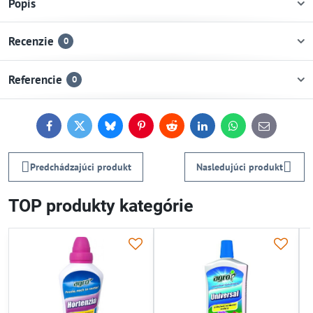
Popis
Recenzie
0
Referencie
0
Facebook
Twitter
Bluesky
Pinterest
Reddit
LinkedIn
WhatsApp
E-
mail
Predchádzajúci produkt
Nasledujúci produkt
TOP produkty kategórie