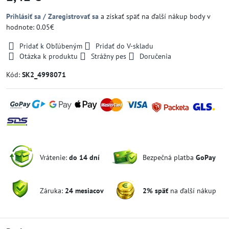
Prihlásiť sa / Zaregistrovať sa
a získať späť na ďalší nákup body v
hodnote: 0.05€
Pridať k Obľúbeným
Pridať do V-skladu
Otázka k produktu
Strážny pes
Doručenia
Kód:
SK2_4998071
Vrátenie:
do 14 dní
Bezpečná platba
GoPay
Záruka:
24 mesiacov
2% späť
na ďalší nákup