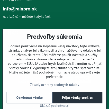
info@rainpro.sk
napísať nám môžete kedykoľvek
O NÁS
Predvoľby súkromia
O NÁKUPE
Cookies používame na zlepšenie vašej návštevy tejto webovej
stránky, analýzu jej výkonnosti a zhromažďovanie údajov o jej
používaní. Na tento účel môžeme použiť nástroje a služby
PRE ZÁKAZNÍKOV
tretích strán a zhromaždené údaje sa môžu preniesť k
partnerom v EÚ, USA alebo iných krajinách. Kliknutím na „Prijať
všetky cookies“ vyjadrujete svoj súhlas s týmto spracovaním.
Nižšie môžete nájsť podrobné informácie alebo upraviť svoje
preferencie.
Zásady ochrany osobných údajov
©
2026
Copyright
Predvoľby súkromia
Zásady ochrany osobných údajov
Odmietnuť všetko
Prijať všetky cookies
Podmienky používania
Ukázať podrobnosti
Vytvorené pomocou:
BiznisWeb.sk