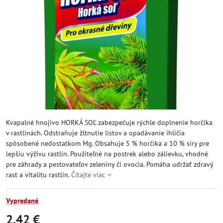
Kvapalné hnojivo HORKÁ SOĽ zabezpečuje rýchle doplnenie horčíka
v rastlinách. Odstraňuje žltnutie listov a opadávanie ihličia
spôsobené nedostatkom Mg. Obsahuje 5 % horčíka a 10 % síry pre
lepšiu výživu rastlín. Použiteľné na postrek alebo zálievku, vhodné
pre záhrady a pestovateľov zeleniny či ovocia. Pomáha udržať zdravý
rast a vitalitu rastlín.
Čítajte viac
Vypredané
2,42 €