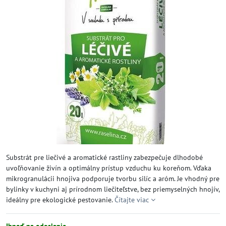
Substrát pre liečivé a aromatické rastliny zabezpečuje dlhodobé
uvoľňovanie živín a optimálny prístup vzduchu ku koreňom. Vďaka
mikrogranulácii hnojiva podporuje tvorbu silíc a aróm. Je vhodný pre
bylinky v kuchyni aj prírodnom liečiteľstve, bez priemyselných hnojív,
ideálny pre ekologické pestovanie.
Čítajte viac