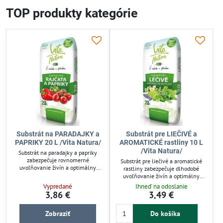
TOP produkty kategórie
Substrát na PARADAJKY a
Substrát pre LIEČIVÉ a
PAPRIKY 20 L /Vita Natura/
AROMATICKÉ rastliny 10 L
/Vita Natura/
Substrát na paradajky a papriky
zabezpečuje rovnomerné
Substrát pre liečivé a aromatické
uvoľňovanie živín a optimálny
rastliny zabezpečuje dlhodobé
prístup vzduchu ku koreňom.
uvoľňovanie živín a optimálny
Obsahuje dve organické hnojivá a
prístup vzduchu ku koreňom. Vďaka
Vypredané
Ihneď na odoslanie
podporuje pevné zakoreňovanie
mikrogranulácii hnojiva podporuje
3,86 €
3,49 €
rastlín. Vhodný na pestovanie v
tvorbu silíc a aróm. Je vhodný pre
pôde aj v nádobách. Ideálny pre
bylinky v kuchyni aj prírodnom
záhradkárov, ktorí preferujú
Zobraziť
Do košíka
liečiteľstve, bez priemyselných
prírodné zloženie bez
hnojív, ideálny pre ekologické