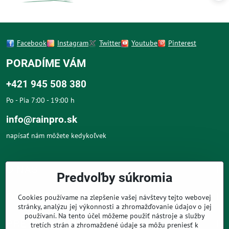
Facebook
Instagram
Twitter
Youtube
Pinterest
PORADÍME VÁM
+421 945 508 380
Po - Pia 7:00 - 19:00 h
info@rainpro.sk
napísať nám môžete kedykoľvek
O NÁS
Predvoľby súkromia
O NÁKUPE
Cookies používame na zlepšenie vašej návštevy tejto webovej
stránky, analýzu jej výkonnosti a zhromažďovanie údajov o jej
používaní. Na tento účel môžeme použiť nástroje a služby
PRE ZÁKAZNÍKOV
tretích strán a zhromaždené údaje sa môžu preniesť k