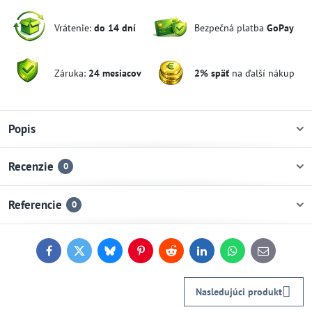
Vrátenie:
do 14 dní
Bezpečná platba
GoPay
Záruka:
24 mesiacov
2% späť
na ďalší nákup
Popis
Recenzie
0
Referencie
0
Facebook
Twitter
Bluesky
Pinterest
Reddit
LinkedIn
WhatsApp
E-
mail
Nasledujúci produkt