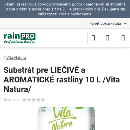
Vážení zákazníci, z dôvodu zvýšeného počtu objednávok sa aktuálna
✕
doba dodania môže predĺžiť na 2 – 4 pracovných dní. Ďakujeme za
vašu trpezlivosť a pochopenie.
Panel používateľa
Vila Natura
Substrát pre LIEČIVÉ a
AROMATICKÉ rastliny 10 L /Vita
Natura/
Recenzie