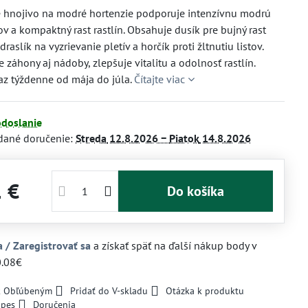
é hnojivo na modré hortenzie podporuje intenzívnu modrú
ov a kompaktný rast rastlín. Obsahuje dusík pre bujný rast
raslík na vyzrievanie pletív a horčík proti žltnutiu listov.
 záhony aj nádoby, zlepšuje vitalitu a odolnosť rastlín.
raz týždenne od mája do júla.
Čítajte viac
odoslanie
dané doručenie:
Streda
12.8.2026 −
Piatok
14.8.2026
1 €
Do košíka
a / Zaregistrovať sa
a získať späť na ďalší nákup body v
0.08€
 k Obľúbeným
Pridať do V-skladu
Otázka k produktu
 pes
Doručenia