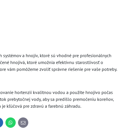
 systémov a hnojív, ktoré sú vhodné pre profesionálnych
ené hnojivá, ktoré umožnia efektívnu starostlivosť o
ore vám pomôžeme zvoliť správne riešenie pre vaše potreby.
ovanie hortenzií kvalitnou vodou a použite hnojivo počas
tok prebytočnej vody, aby sa predišlo premočeniu koreňov,
 je kľúčová pre zdravú a farebnú záhradu.
inkedIn
WhatsApp
E-