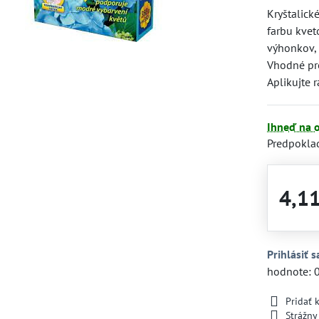
Kryštalick
farbu kvet
výhonkov, d
Vhodné pre
Aplikujte 
Ihneď na 
Predpokla
4,1
Prihlásiť s
hodnote: 
Pridať
Strážny