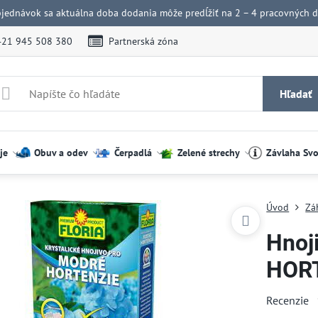
bjednávok sa aktuálna doba dodania môže predĺžiť na 2 – 4 pracovných dn
421 945 508 380
Partnerská zóna
Hľadať
je
Obuv a odev
Čerpadlá
Zelené strechy
Závlaha Sv
Úvod
Zá
Hnoj
HORT
Recenzie