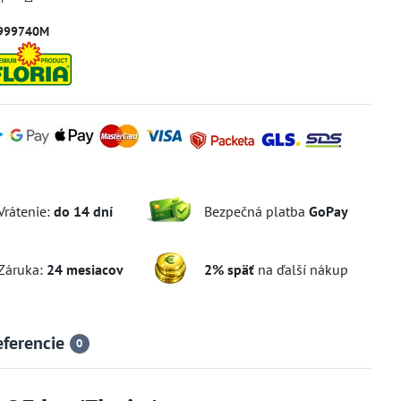
999740M
Vrátenie:
do 14 dní
Bezpečná platba
GoPay
Záruka:
24 mesiacov
2% späť
na ďalší nákup
eferencie
0