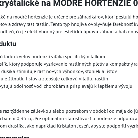
kryštalické na MODRÉ HORTENZIE 0,
ické na modré hortenzie je určené pre záhradkárov, ktorí pestujú
tov a zdravý rast rastlín. Tento typ hnojiva ovplyvňuje farebnos
odtieň, čo je efekt vhodný pre estetickú úpravu záhrad a balkónov
duktu
ú farbu kvetov hortenzií vďaka špecifickým látkam
lík, ktorý podporuje vyzrievanie rastlinných pletív a kompaktný ra
dusíka stimuluje rast nových výhonkov, stoniek a listov
je žltnutiu listov a zlepšuje celkovú vitalitu rastlín
vyšujú odolnosť voči chorobám a prispievajú k lepšiemu vývoju
e raz týždenne zálievkou alebo postrekom v období od mája do júla
pri balení 0,35 kg. Pre optimálnu starostlivosť o hortenzie odpor
 draslíka, ako napríklad Kristalon Jeseň, aby ste podporili vyzri