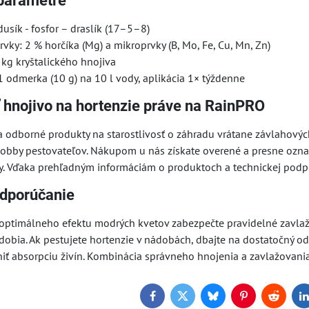
parametre
dusík - fosfor – draslík (17–5–8)
vky: 2 % horčíka (Mg) a mikroprvky (B, Mo, Fe, Cu, Mn, Zn)
 kg kryštalického hnojiva
 odmerka (10 g) na 10 l vody, aplikácia 1× týždenne
 hnojivo na hortenzie práve na RainPRO
odborné produkty na starostlivosť o záhradu vrátane závlahových
hobby pestovateľov. Nákupom u nás získate overené a presne označ
ny. Vďaka prehľadným informáciám o produktoch a technickej podp
odporúčanie
 optimálneho efektu modrých kvetov zabezpečte pravidelné zavlaž
obia. Ak pestujete hortenzie v nádobách, dbajte na dostatočný od
iť absorpciu živín. Kombinácia správneho hnojenia a zavlažovania
Facebook
Twitter
Bluesky
Pinterest
Reddit
L