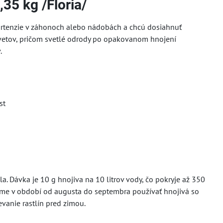
35 kg /Floria/
 hortenzie v záhonoch alebo nádobách a chcú dosiahnuť
ť kvetov, pričom svetlé odrody po opakovanom hnojení
.
st
. Dávka je 10 g hnojiva na 10 litrov vody, čo pokryje až 350
účame v období od augusta do septembra používať hnojivá so
evanie rastlín pred zimou.