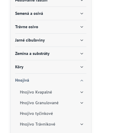
Pestovanie rastlín
Semená a osivá
Trávne osivo
Jarné cibuľoviny
Zemina a substráty
Kôry
Hnojivá
Hnojivo Kvapalné
Hnojivo Granulované
Hnojivo tyčinkové
Hnojivo Trávnikové