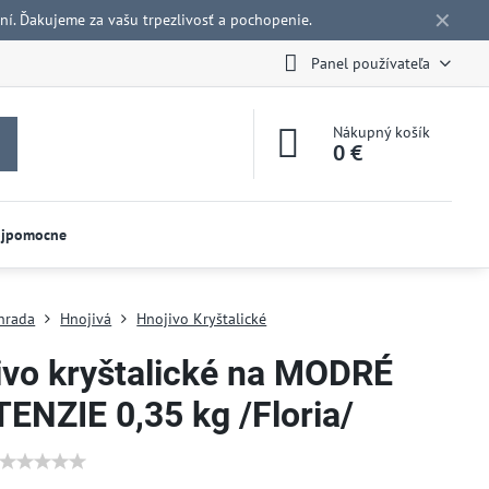
✕
í. Ďakujeme za vašu trpezlivosť a pochopenie.
Panel používateľa
Nákupný košík
0 €
ojpomocne
hrada
Hnojivá
Hnojivo Kryštalické
ivo kryštalické na MODRÉ
ENZIE 0,35 kg /Floria/