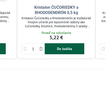
Kristalon ČUČORIEDKY a
RHODODENDRÓN 0,5 kg
štalické
Kristal
leninu,
zeleni
Kristalon Čučoriedky a Rhododendrón je kryštalické
tliny.
kvety. O
hnojivo určené pre kyslomilné rastliny ako
uje bohaté
ktoré 
čučoriedky, brusnice, rhododendróny či azalky.
braňuje
listov.
Obsahuje vyvážené živiny (20-5-10) a mikroprvky,
Ihneď na odoslanie
 rast.
kondície
ktoré zlepšujú kondíciu a zabraňujú žltnutiu listov.
5,22 €
rekom pre
Neobsahuje vápnik a podporuje zdravý rast a
atraktívny vzhľad rastlín. Ideálne na závlahu aj
postrek.
Do košíka