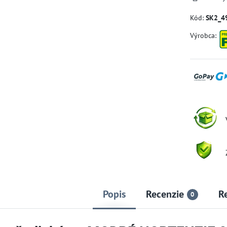
Kód:
SK2_4
Výrobca:
Popis
Recenzie
R
0