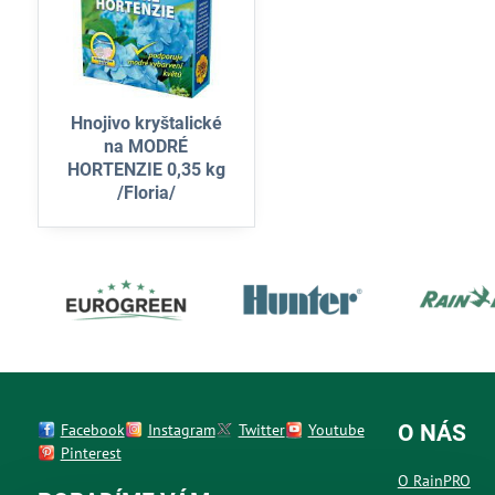
Hnojivo kryštalické
na MODRÉ
HORTENZIE 0,35 kg
/Floria/
Facebook
Instagram
Twitter
Youtube
O NÁS
Pinterest
O RainPRO