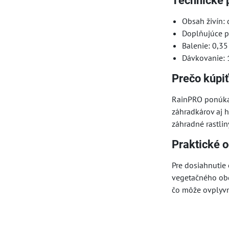
Technické 
Obsah živín: 
Doplňujúce pr
Balenie: 0,35
Dávkovanie: 1
Prečo kúpiť
RainPRO ponúka 
záhradkárov aj 
záhradné rastli
Praktické 
Pre dosiahnutie
vegetačného obd
čo môže ovplyvn