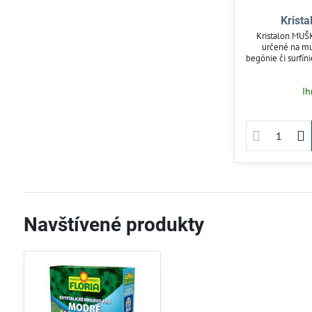
Krist
Kristalon MUŠK
určené na mu
begónie či surfín
forme a mikrop
rast, bohaté kv
Ih
Zabraňuje žltn
kvetov. Použit
postrekom z
Navštívené produkty