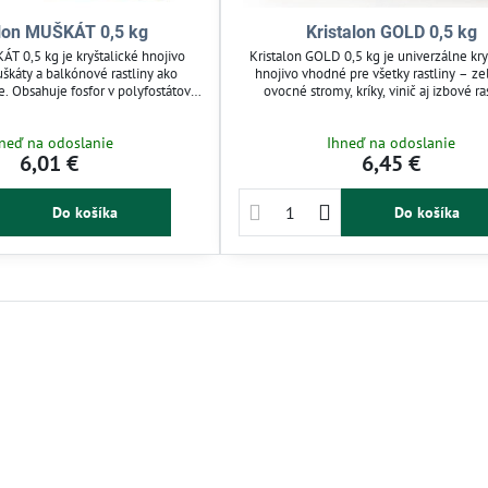
alon MUŠKÁT 0,5 kg
Kristalon GOLD 0,5 kg
ÁT 0,5 kg je kryštalické hnojivo
Kristalon GOLD 0,5 kg je univerzálne kry
škáty a balkónové rastliny ako
hnojivo vhodné pre všetky rastliny – ze
ie. Obsahuje fosfor v polyfostátovej
ovocné stromy, kríky, vinič aj izbové ras
rvky, ktoré podporujú intenzívny
Aktivátor kvitnutia s polyfostátmi podpor
itnutie a zdravý koreňový systém.
kvitnutie a zdravý koreňový systém. Za
neď na odoslanie
Ihneď na odoslanie
utiu listov a zlepšuje farebnosť
žltnutiu listov a zabezpečuje intenzívny
6,01 €
6,45 €
ie raz týždenne zálievkou alebo
Aplikujte týždenne zálievkou alebo post
abezpečí pravidelnú výživu.
lepšiu kondíciu rastlín.
Do košíka
Do košíka