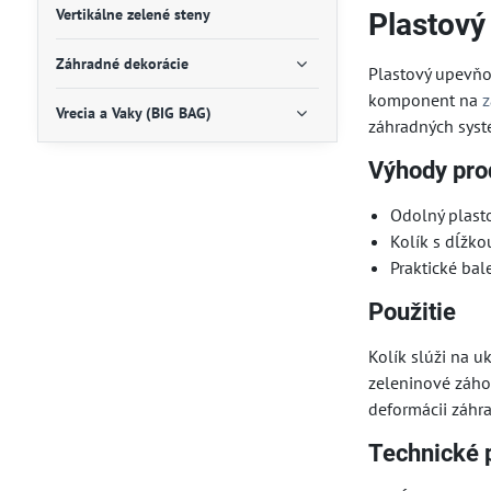
Vertikálne zelené steny
Plastový
Záhradné dekorácie
Plastový upevňo
komponent na
z
Vrecia a Vaky (BIG BAG)
záhradných syst
Výhody pro
Odolný plast
Kolík s dĺžk
Praktické bal
Použitie
Kolík slúži na u
zeleninové záho
deformácii záhra
Technické 