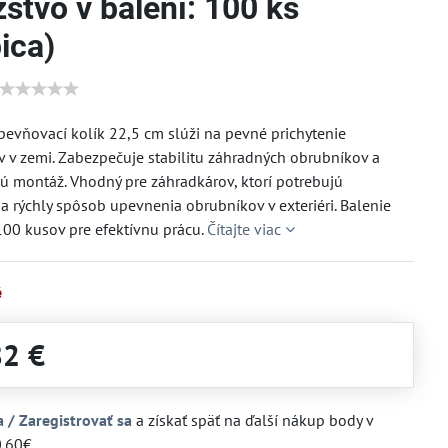
stvo v balení: 100 ks
ica)
pevňovací kolík 22,5 cm slúži na pevné prichytenie
 v zemi. Zabezpečuje stabilitu záhradných obrubníkov a
 montáž. Vhodný pre záhradkárov, ktorí potrebujú
 a rýchly spôsob upevnenia obrubníkov v exteriéri. Balenie
00 kusov pre efektívnu prácu.
Čítajte viac
é
82 €
a / Zaregistrovať sa
a získať späť na ďalší nákup body v
0.60€