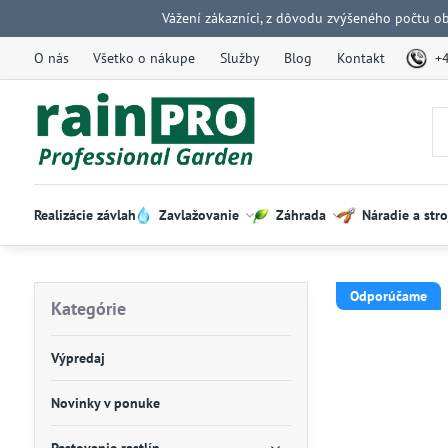
Vážení zákazníci, z dôvodu zvýšeného počtu o
O nás
Všetko o nákupe
Služby
Blog
Kontakt
+
Realizácie závlah
Zavlažovanie
Záhrada
Náradie a stro
Odporúčame
Kategórie
Výpredaj
Novinky v ponuke