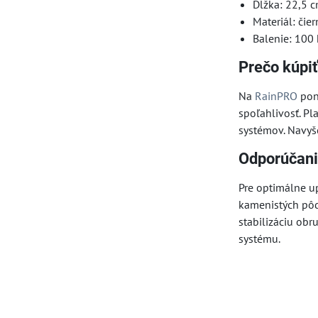
Dĺžka: 22,5 
Materiál: čier
Balenie: 100 
Prečo kúpiť
Na
RainPRO
pon
spoľahlivosť. P
systémov. Navyše
Odporúčani
Pre optimálne u
kamenistých pôda
stabilizáciu ob
systému.