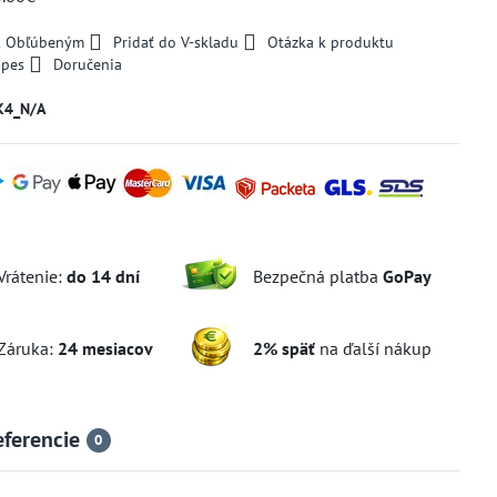
 k Obľúbeným
Pridať do V-skladu
Otázka k produktu
 pes
Doručenia
K4_N/A
Vrátenie:
do 14 dní
Bezpečná platba
GoPay
Záruka:
24 mesiacov
2% späť
na ďalší nákup
eferencie
0