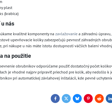
cm
ny plast
ks (krabica)
 u nás
úkame kvalitné komponenty na
zavlažovanie
a záhradnú úpravu, 
lastové upevňovacie kolíky zabezpečujú pevnosť záhradných obrubn
, pri nákupe u nás máte istotu dostupnosti väčších balení vhodnýc
a na použitie
pevnenie obrubníkov odporúčame použiť dostatočný počet kolíkov 
ch je vhodné najprv pripraviť priechod pre kolík, aby nedošlo k j
rubníkov pri automatickej závlahovej inštalácii, kde pevné uchyt
Facebook
Twitter
Bluesky
Pinterest
Reddit
L