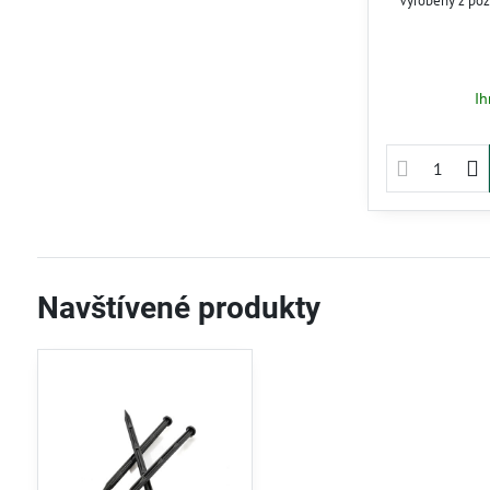
Vyrobený z po
proti korózii,
Vhodný pre záhra
závlahových sy
čas a 
Ih
Navštívené produkty