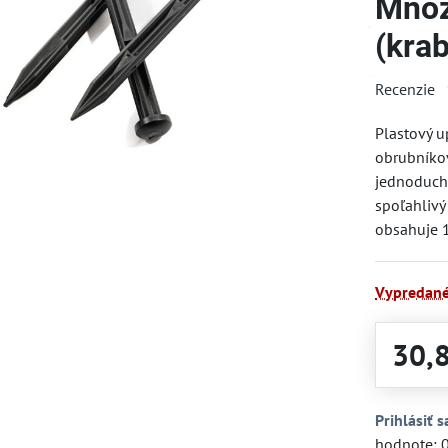
Množ
(krab
Recenzie
Plastový u
obrubníkov
jednoduchú
spoľahlivý
obsahuje 1
Vypredan
30,
Prihlásiť s
hodnote: 