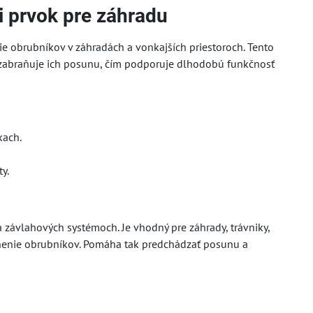
i prvok pre záhradu
ie obrubníkov v záhradách a vonkajších priestoroch. Tento
zabraňuje ich posunu, čím podporuje dlhodobú funkčnosť
kach.
y.
a závlahových systémoch. Je vhodný pre záhrady, trávniky,
tnenie obrubníkov. Pomáha tak predchádzať posunu a