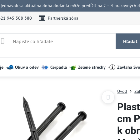
bjednávok sa aktuálna doba dodania môže predĺžiť na 2 – 4 pracovných dn
421 945 508 380
Partnerská zóna
Hľadať
je
Obuv a odev
Čerpadlá
Zelené strechy
Závlaha Sv
Úvod
Zá
Plas
cm P
k obr