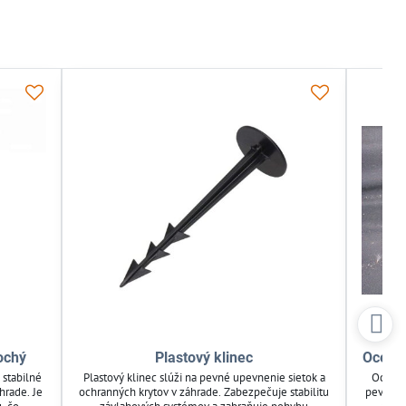
ochý
Plastový klinec
Oceľov
 stabilné
Plastový klinec slúži na pevné upevnenie sietok a
Oceľov
hrade. Je
ochranných krytov v záhrade. Zabezpečuje stabilitu
pevné pr