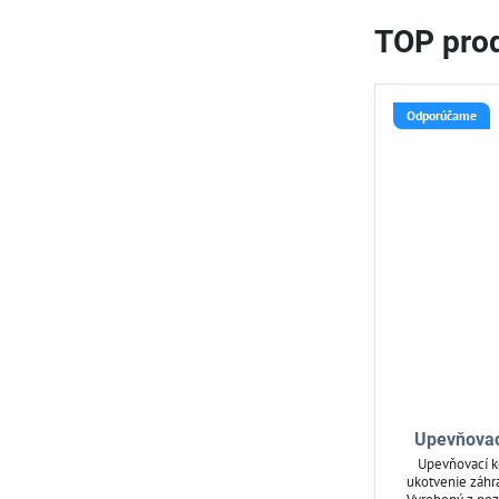
TOP prod
Odporúčame
Upevňovací
Upevňovací k
ukotvenie záhra