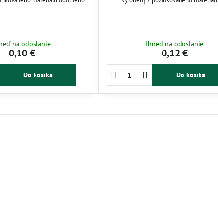
zinkovaného materiálu odolného
vyrobený z pozinkovaného materiálu
 zabezpečuje dlhodobú stabilitu.
zabezpečuje odolnosť proti korózii a dlhú 
dkárov aj profesionálnu inštaláciu
Vhodný pre záhradné závlahy, ochranu ra
stémov. Jednoduchá montáž šetrí
upevnenie komponentov závlahových sy
zvyšuje efektivitu práce.
Jednoduchá inštalácia šetrí čas pri mo
neď na odoslanie
Ihneď na odoslanie
0,10 €
0,12 €
Do košíka
Do košíka