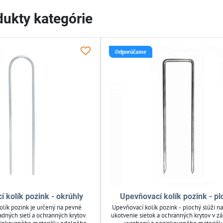
ukty kategórie
Odporúčame
 kolík pozink - okrúhly
Upevňovací kolík pozink - pl
olík pozink je určený na pevné
Upevňovací kolík pozink - plochý slúži na
dných sietí a ochranných krytov.
ukotvenie sietok a ochranných krytov v zá