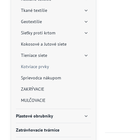
Tkané textílie
Geotextílie
Sieťky proti krtom
Kokosové a Jutové siete
Tieniace siete
Kotviace prvky
Sprievodca nákupom
ZAKRÝVACIE
MULČOVACIE
Plastové obrubníky
Zatrávňovacie tvárnice