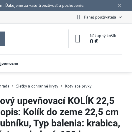
✕
í. Ďakujeme za vašu trpezlivosť a pochopenie.
Panel používateľa
Nákupný košík
0 €
ojpomocne
hrada
Sieťky a ochranné kryty
Kotviace prvky
tový upevňovací KOLÍK 22,5
opis: Kolík do zeme 22,5 cm
ubníku, Typ balenia: krabica,