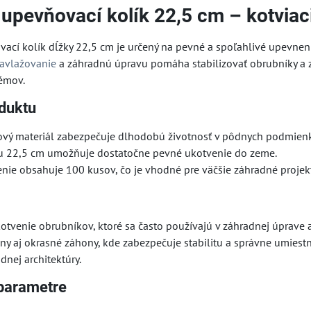
 upevňovací kolík 22,5 cm – kotviac
vací kolík dĺžky 22,5 cm je určený na pevné a spoľahlivé upevnen
avlažovanie
a záhradnú úpravu pomáha stabilizovať obrubníky a 
émov.
duktu
ový materiál zabezpečuje dlhodobú životnosť v pôdnych podmien
ou 22,5 cm umožňuje dostatočne pevné ukotvenie do zeme.
enie obsahuje 100 kusov, čo je vhodné pre väčšie záhradné projekt
kotvenie obrubníkov, ktoré sa často používajú v záhradnej úprave 
ny aj okrasné záhony, kde zabezpečuje stabilitu a správne umies
dnej architektúry.
parametre