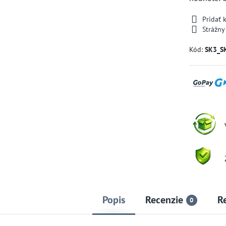
Pridať
Strážny
Kód:
SK3_S
Popis
Recenzie
R
0