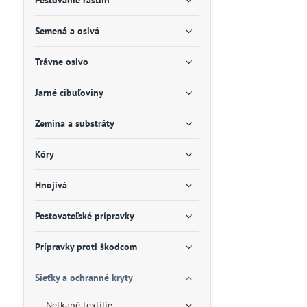
Pestovanie rastlín
Semená a osivá
Trávne osivo
Jarné cibuľoviny
Zemina a substráty
Kôry
Hnojivá
Pestovateľské prípravky
Prípravky proti škodcom
Sieťky a ochranné kryty
Netkané textílie