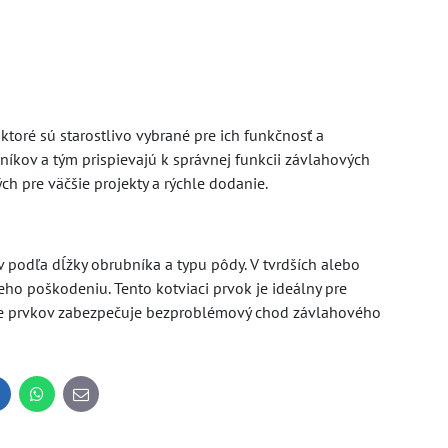
ktoré sú starostlivo vybrané pre ich funkčnosť a
íkov a tým prispievajú k správnej funkcii závlahových
h pre väčšie projekty a rýchle dodanie.
podľa dĺžky obrubníka a typu pôdy. V tvrdších alebo
eho poškodeniu. Tento kotviaci prvok je ideálny pre
enie prvkov zabezpečuje bezproblémový chod závlahového
inkedIn
WhatsApp
E-
mail