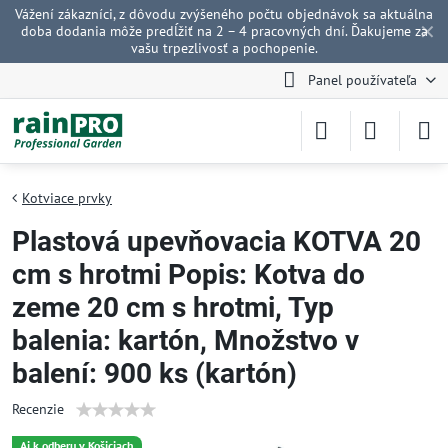
Vážení zákazníci, z dôvodu zvýšeného počtu objednávok sa aktuálna
✕
doba dodania môže predĺžiť na 2 – 4 pracovných dní. Ďakujeme za
vašu trpezlivosť a pochopenie.
Panel používateľa
Kotviace prvky
Plastová upevňovacia KOTVA 20
cm s hrotmi Popis: Kotva do
zeme 20 cm s hrotmi, Typ
balenia: kartón, Množstvo v
balení: 900 ks (kartón)
Recenzie
Aj k odberu v Košiciach