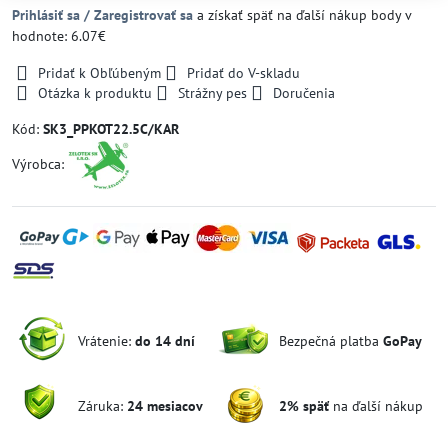
Prihlásiť sa / Zaregistrovať sa
a získať späť na ďalší nákup body v
hodnote: 6.07€
Pridať k Obľúbeným
Pridať do V-skladu
Otázka k produktu
Strážny pes
Doručenia
Kód:
SK3_PPKOT22.5C/KAR
Výrobca:
Vrátenie:
do 14 dní
Bezpečná platba
GoPay
Záruka:
24 mesiacov
2% späť
na ďalší nákup