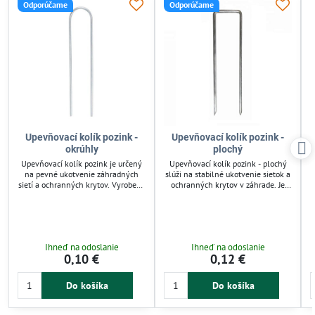
Odporúčame
Odporúčame
Upevňovací kolík pozink -
Upevňovací kolík pozink -
okrúhly
plochý
Upevňovací kolík pozink je určený
Upevňovací kolík pozink - plochý
na pevné ukotvenie záhradných
slúži na stabilné ukotvenie sietok a
sietí a ochranných krytov. Vyrobený
ochranných krytov v záhrade. Je
z pozinkovaného materiálu
vyrobený z pozinkovaného
odolného proti korózii, zabezpečuje
materiálu, čo zabezpečuje odolnosť
dlhodobú stabilitu. Vhodný pre
proti korózii a dlhú životnosť.
záhradkárov aj profesionálnu
Vhodný pre záhradné závlahy,
inštaláciu závlahových systémov.
ochranu rastlín a upevnenie
Ihneď na odoslanie
Ihneď na odoslanie
Jednoduchá montáž šetrí čas a
komponentov závlahových
0,10 €
0,12 €
zvyšuje efektivitu práce.
systémov. Jednoduchá inštalácia
šetrí čas pri montáži.
Do košíka
Do košíka