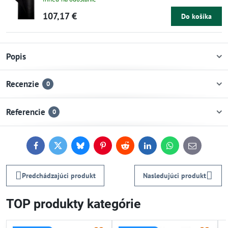
107,17 €
Do košíka
Popis
Recenzie
0
Referencie
0
Facebook
Twitter
Bluesky
Pinterest
Reddit
LinkedIn
WhatsApp
E-
mail
Predchádzajúci produkt
Nasledujúci produkt
TOP produkty kategórie