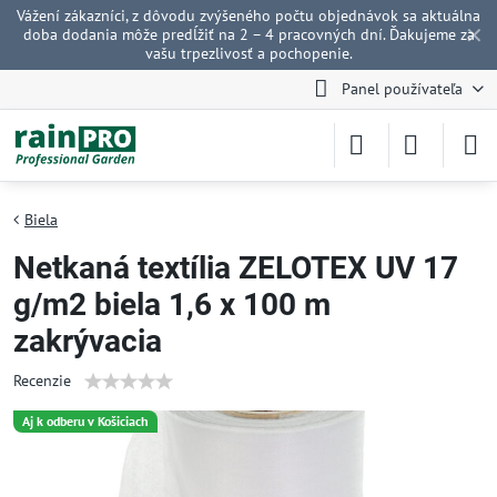
Vážení zákazníci, z dôvodu zvýšeného počtu objednávok sa aktuálna
✕
doba dodania môže predĺžiť na 2 – 4 pracovných dní. Ďakujeme za
vašu trpezlivosť a pochopenie.
Panel používateľa
Biela
Netkaná textília ZELOTEX UV 17
g/m2 biela 1,6 x 100 m
zakrývacia
Recenzie
Aj k odberu v Košiciach