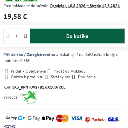
Ihneď na odoslanie
Predpokladané doručenie:
Pondelok
10.8.2026 −
Streda
12.8.2026
19,58 €
Do košíka
Prihlásiť sa / Zaregistrovať sa
a získať späť na ďalší nákup body v
hodnote: 0.38€
Pridať k Obľúbeným
Pridať do V-skladu
Otázka k produktu
Strážny pes
Doručenia
Kód:
SK3_PPNTUV17B1.6X100/ROL
Výrobca: