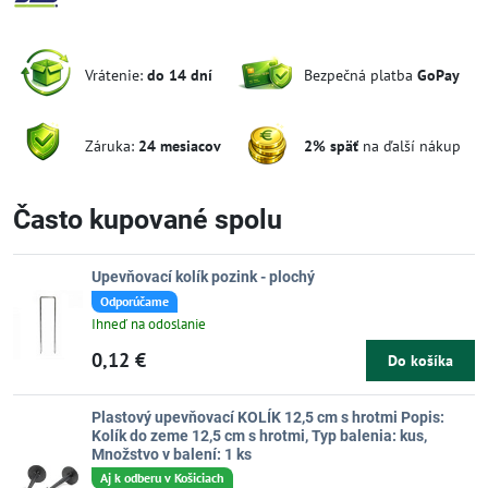
Vrátenie:
do 14 dní
Bezpečná platba
GoPay
Záruka:
24 mesiacov
2% späť
na ďalší nákup
Často kupované spolu
Upevňovací kolík pozink - plochý
Odporúčame
Ihneď na odoslanie
0,12 €
Do košíka
Plastový upevňovací KOLÍK 12,5 cm s hrotmi Popis:
Kolík do zeme 12,5 cm s hrotmi, Typ balenia: kus,
Množstvo v balení: 1 ks
Aj k odberu v Košiciach