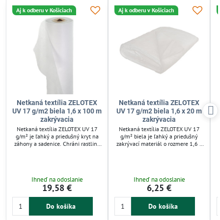
Aj k odberu v Košiciach
Aj k odberu v Košiciach
Netkaná textília ZELOTEX
Netkaná textília ZELOTEX
UV 17 g/m2 biela 1,6 x 100 m
UV 17 g/m2 biela 1,6 x 20 m
zakrývacia
zakrývacia
Netkaná textília ZELOTEX UV 17
Netkaná textília ZELOTEX UV 17
g/m² je ľahký a priedušný kryt na
g/m² biela je ľahký a priedušný
záhony a sadenice. Chráni rastliny
zakrývací materiál o rozmere 1,6 x
pred mrazom, vetrom, slnkom a
20 m. Používa sa na ochranu
škodcami, pričom prepúšťa vzduch,
záhonov, sadeníc a zeleniny pred
vodu aj svetlo. Jednoducho sa
mrazom, vetrom, škodcami a
rozloží bez opory a prispôsobí
nadmerným slnečným žiarením.
Ihneď na odoslanie
Ihneď na odoslanie
rastlinám, ideálna pre jarné aj
Textília prepúšťa vzduch, vodu a
19,58 €
6,25 €
jesenné pestovanie.
svetlo, čo zabezpečuje zdravý rast
v
rastlín. Umožňuje jednoduché
zakrytie bez konštrukcie, vhodná
Do košíka
Do košíka
pre skoré jarné aj jesenné
pestovanie.