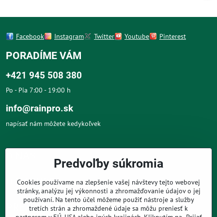
Facebook
Instagram
Twitter
Youtube
Pinterest
PORADÍME VÁM
+421 945 508 380
Po - Pia 7:00 - 19:00 h
info@rainpro.sk
napísať nám môžete kedykoľvek
O NÁS
Predvoľby súkromia
O NÁKUPE
Cookies používame na zlepšenie vašej návštevy tejto webovej
stránky, analýzu jej výkonnosti a zhromažďovanie údajov o jej
používaní. Na tento účel môžeme použiť nástroje a služby
PRE ZÁKAZNÍKOV
tretích strán a zhromaždené údaje sa môžu preniesť k