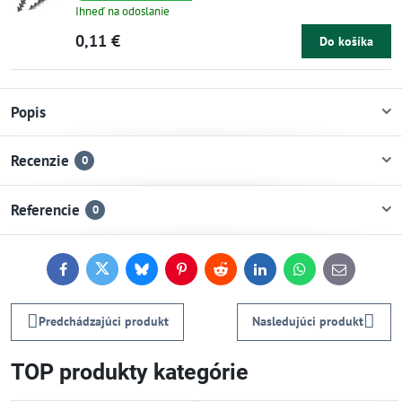
Ihneď na odoslanie
0,11 €
Do košíka
Popis
Recenzie
0
Referencie
0
Facebook
Twitter
Bluesky
Pinterest
Reddit
LinkedIn
WhatsApp
E-
mail
Predchádzajúci produkt
Nasledujúci produkt
TOP produkty kategórie