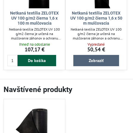
Netkaná textília ZELOTEX
Netkaná textília ZELOTEX
UV 100 g/m2 čierna 1,6 x
UV 100 g/m2 čierna 1,6 x 50
100 m mulčovacia
m mulčovacia
Netkaná textília ZELOTEX UV 100
Netkaná textília ZELOTEX UV 100
g/m2 čierna je určená na
g/m2 čierna je určená na
mulčovanie záhonov a ochranu
mulčovanie záhonov a ochranu
sadeníc. Efektívne bráni prerastaniu
sadeníc. Zabraňuje prerastaniu
Ihneď na odoslanie
Vypredané
buriny, zároveň prepúšťa vzduch a
buriny, zároveň umožňuje prienik
107,17 €
50,54 €
vlhkosť. Je vhodná pre záhradkárov,
vzduchu, vody a svetla. Vhodná pre
ktorí chcú zlepšiť rast rastlín a znížiť
záhrady, skleníky a pestovanie
Do košíka
Zobraziť
údržbu záhrady. Jednoduchá na
zeleniny. Jednoducho sa upevňuje a
použitie a upevnenie.
zlepšuje mikroklímu pôdy.
Navštívené produkty