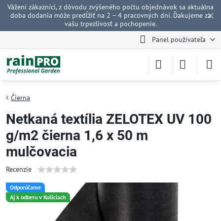
Vážení zákazníci, z dôvodu zvýšeného počtu objednávok sa aktuálna
✕
doba dodania môže predĺžiť na 2 – 4 pracovných dní. Ďakujeme za
vašu trpezlivosť a pochopenie.
Panel používateľa
Čierna
Netkaná textília ZELOTEX UV 100
g/m2 čierna 1,6 x 50 m
mulčovacia
Recenzie
Odporúčame
Aj k odberu v Košiciach