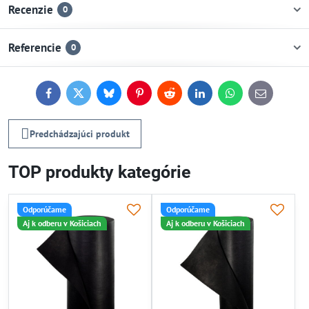
Recenzie
0
Referencie
0
Facebook
Twitter
Bluesky
Pinterest
Reddit
LinkedIn
WhatsApp
E-
mail
Predchádzajúci produkt
TOP produkty kategórie
Odporúčame
Odporúčame
Aj k odberu v Košiciach
Aj k odberu v Košiciach