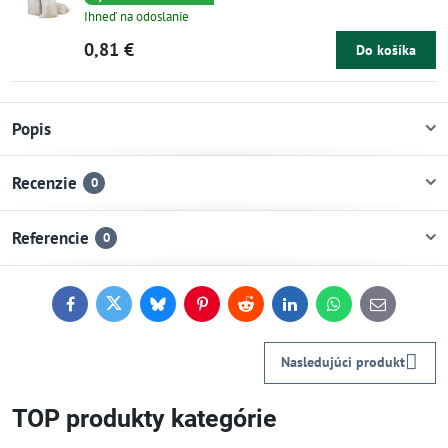
Ihneď na odoslanie
0,81 €
Do košíka
Popis
Recenzie
0
Referencie
0
Facebook
Twitter
Bluesky
Pinterest
Reddit
LinkedIn
WhatsApp
E-
mail
Nasledujúci produkt
TOP produkty kategórie