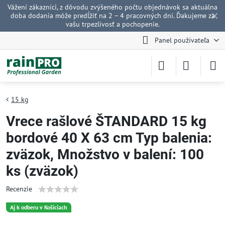
Vážení zákazníci, z dôvodu zvýšeného počtu objednávok sa aktuálna
✕
doba dodania môže predĺžiť na 2 – 4 pracovných dní. Ďakujeme za
vašu trpezlivosť a pochopenie.
Panel používateľa
15 kg
Vrece rašlové ŠTANDARD 15 kg
bordové 40 X 63 cm Typ balenia:
zväzok, Množstvo v balení: 100
ks (zväzok)
Recenzie
Aj k odberu v Košiciach