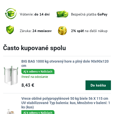
Vrátenie:
do 14 dní
Bezpečná platba
GoPay
Záruka:
24 mesiacov
2% späť
na ďalší nákup
Často kupované spolu
BIG BAG 1000 kg otvorený hore a plný dole 90x90x120
cm
Aj k odberu v Košiciach
Ihneď na odoslanie
8,43 €
Do košíka
Vrece obilné polypropylénové 50 kg biele 56 X 115 cm
UV stabilizované Typ balenia: kus, Množstvo v balení: 1
ks (kus)
Aj k odberu v Košiciach