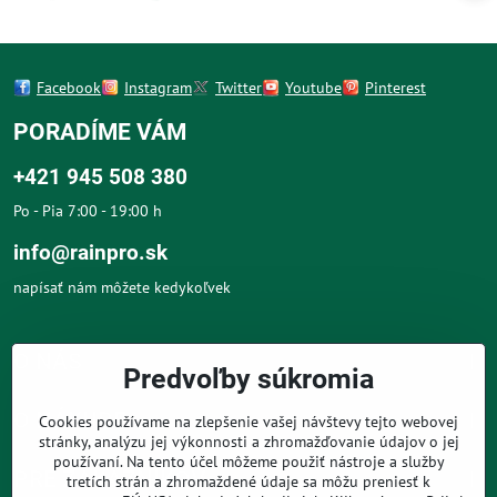
Facebook
Instagram
Twitter
Youtube
Pinterest
PORADÍME VÁM
+421 945 508 380
Po - Pia 7:00 - 19:00 h
info@rainpro.sk
napísať nám môžete kedykoľvek
O NÁS
Predvoľby súkromia
O NÁKUPE
Cookies používame na zlepšenie vašej návštevy tejto webovej
stránky, analýzu jej výkonnosti a zhromažďovanie údajov o jej
používaní. Na tento účel môžeme použiť nástroje a služby
PRE ZÁKAZNÍKOV
tretích strán a zhromaždené údaje sa môžu preniesť k