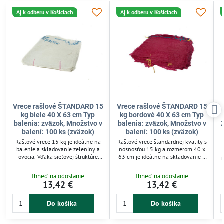
Aj k odberu v Košiciach
Aj k odberu v Košiciach
Vrece rašlové ŠTANDARD 15
Vrece rašlové ŠTANDARD 15
kg biele 40 X 63 cm Typ
kg bordové 40 X 63 cm Typ
balenia: zväzok, Množstvo v
balenia: zväzok, Množstvo v
X
balení: 100 ks (zväzok)
balení: 100 ks (zväzok)
Rašlové vrece 15 kg je ideálne na
Rašlové vrece štandardnej kvality s
balenie a skladovanie zeleniny a
nosnosťou 15 kg a rozmerom 40 x
ovocia. Vďaka sieťovej štruktúre
63 cm je ideálne na skladovanie a
zabezpečuje prúdenie vzduchu, čím
prepravu zeleniny či ovocia. Vďaka
predlžuje čerstvosť plodín.
polypropylénovej sieťovine
Ihneď na odoslanie
Ihneď na odoslanie
Vyrobené z pevného, zdravotne
zabezpečuje dobrú cirkuláciu
13,42 €
13,42 €
nezávadného polypropylénu,
vzduchu, čo predlžuje čerstvosť
ponúka ľahké a pevné riešenie pre
úrody. Vrece je ľahké, pevné a
prepravu úrody. Vrece má praktické
obsahuje praktickú farebnú šnúrku
Do košíka
Do košíka
zatváranie farebnou šnúrkou.
na zatiahnutie.