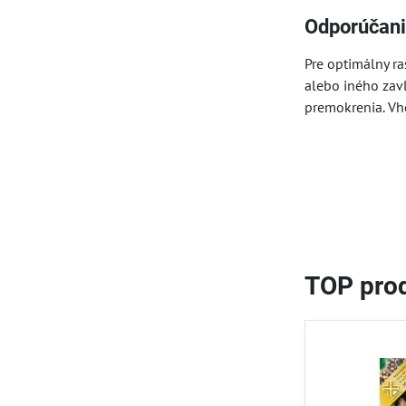
Odporúčani
Pre optimálny r
alebo iného zav
premokrenia. Vho
TOP prod