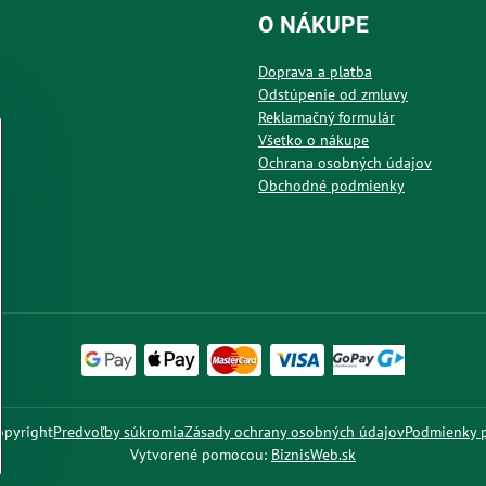
O NÁKUPE
Doprava a platba
Odstúpenie od zmluvy
Reklamačný formulár
Všetko o nákupe
Ochrana osobných údajov
Obchodné podmienky
pyright
Predvoľby súkromia
Zásady ochrany osobných údajov
Podmienky 
Vytvorené pomocou:
BiznisWeb.sk