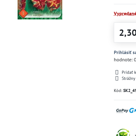
Vypredan
2,3
Prihlásiť s
hodnote: 
Pridať
Strážny
Kód:
SK2_4