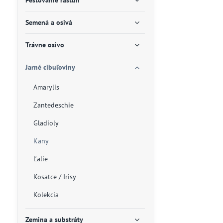
Pestovanie rastlín
Semená a osivá
Trávne osivo
Jarné cibuľoviny
Amarylis
Zantedeschie
Gladioly
Kany
Ľalie
Kosatce / Irisy
Kolekcia
Zemina a substráty