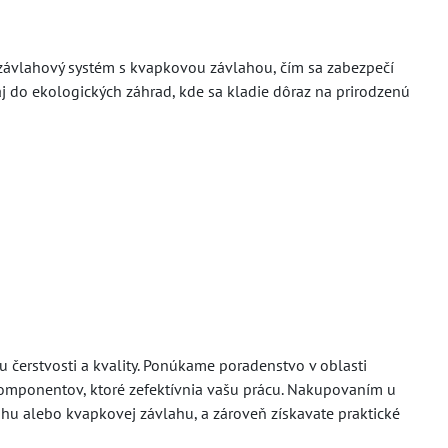
 závlahový systém s kvapkovou závlahou, čím sa zabezpečí
j do ekologických záhrad, kde sa kladie dôraz na prirodzenú
 čerstvosti a kvality. Ponúkame poradenstvo v oblasti
komponentov, ktoré zefektívnia vašu prácu. Nakupovaním u
lahu alebo kvapkovej závlahu, a zároveň získavate praktické