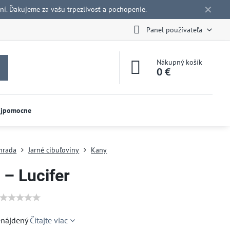
✕
í. Ďakujeme za vašu trpezlivosť a pochopenie.
Panel používateľa
Nákupný košík
0 €
ojpomocne
hrada
Jarné cibuľoviny
Kany
 – Lucifer
enájdený
Čítajte viac