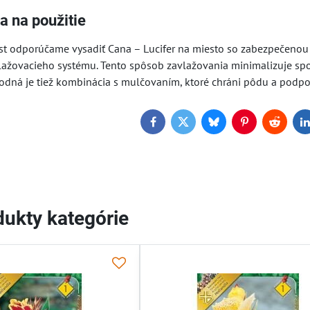
a na použitie
ast odporúčame vysadiť Cana – Lucifer na miesto so zabezpečenou
lažovacieho systému. Tento spôsob zavlažovania minimalizuje spo
dná je tiež kombinácia s mulčovaním, ktoré chráni pôdu a podporu
Facebook
Twitter
Bluesky
Pinterest
Reddit
L
ukty kategórie