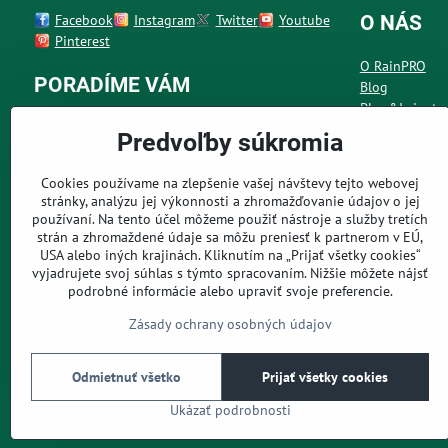
Facebook
Instagram
Twitter
Youtube
O NÁS
Pinterest
O RainPRO
PORADÍME VÁM
Blog
Plug&Irrigate
+421 945 508 380
Kontakt
Predvoľby súkromia
Po - Pia 7:00 - 19:00 h
Cookies používame na zlepšenie vašej návštevy tejto webovej
info@rainpro.sk
stránky, analýzu jej výkonnosti a zhromažďovanie údajov o jej
používaní. Na tento účel môžeme použiť nástroje a služby tretích
napísať nám môžete kedykoľvek
strán a zhromaždené údaje sa môžu preniesť k partnerom v EÚ,
USA alebo iných krajinách. Kliknutím na „Prijať všetky cookies“
vyjadrujete svoj súhlas s týmto spracovaním. Nižšie môžete nájsť
podrobné informácie alebo upraviť svoje preferencie.
Zásady ochrany osobných údajov
Odmietnuť všetko
Prijať všetky cookies
©
2026
Co
Ukázať podrobnosti