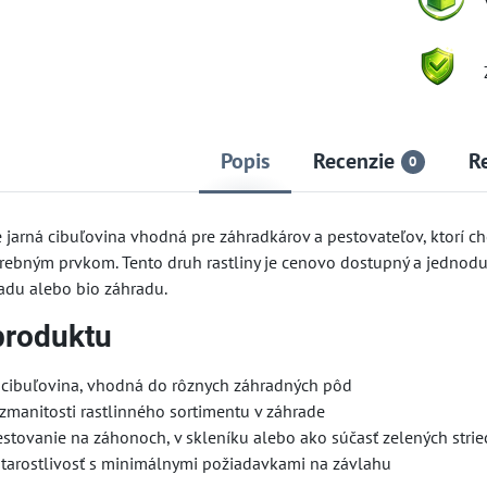
Popis
Recenzie
R
0
 jarná cibuľovina vhodná pre záhradkárov a pestovateľov, ktorí c
rebným prvkom. Tento druh rastliny je cenovo dostupný a jednoduc
adu alebo bio záhradu.
produktu
 cibuľovina, vhodná do rôznych záhradných pôd
ozmanitosti rastlinného sortimentu v záhrade
stovanie na záhonoch, v skleníku alebo ako súčasť zelených strie
tarostlivosť s minimálnymi požiadavkami na závlahu