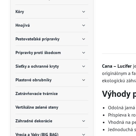
Kôry
Hnojivá
Pestovateľské prípravky
Prípravky proti škodcom
Cana – Lucifer
je
Sieťky a ochranné kryty
originálnym a fa
Plastové obrubníky
ekologickú záhr
Výhody 
Zatrávňovacie tvárnice
Vertikálne zelené steny
Odolná jarná
Prispieva k r
Záhradné dekorácie
Vhodná na pe
Jednoduchá s
Vrecia a Vaky (BIG BAG)