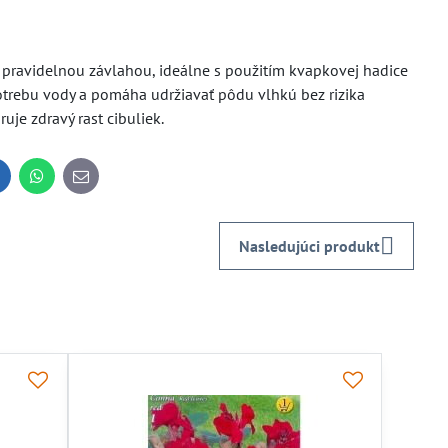
 pravidelnou závlahou, ideálne s použitím kvapkovej hadice
trebu vody a pomáha udržiavať pôdu vlhkú bez rizika
je zdravý rast cibuliek.
inkedIn
WhatsApp
E-
mail
Nasledujúci produkt