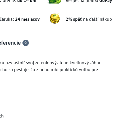
Vrátenie:
do 14 dní
Bezpečná platba
GoPay
Záruka:
24 mesiacov
2% späť
na ďalší nákup
eferencie
0
hcú ozvláštniť svoj zeleninový alebo kvetinový záhon
ho sa pestuje, čo z neho robí praktickú voľbu pre
ch