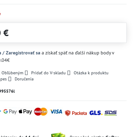
é
0 €
a / Zaregistrovať sa
a získať späť na ďalší nákup body v
0.04€
 k Obľúbeným
Pridať do V-skladu
Otázka k produktu
 pes
Doručenia
995576l