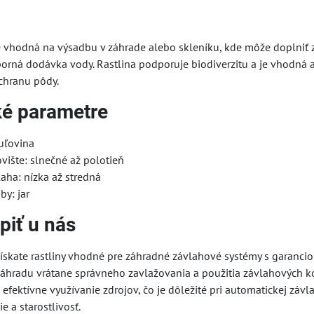
je vhodná na výsadbu v záhrade alebo skleníku, kde môže doplniť
orná dodávka vody. Rastlina podporuje biodiverzitu a je vhodná a
ochranu pôdy.
ké parametre
buľovina
vište: slnečné až polotieň
aha: nízka až stredná
y: jar
piť u nás
skate rastliny vhodné pre záhradné závlahové systémy s garanciou
o záhradu vrátane správneho zavlažovania a použitia závlahových 
efektívne využívanie zdrojov, čo je dôležité pri automatickej záv
e a starostlivosť.