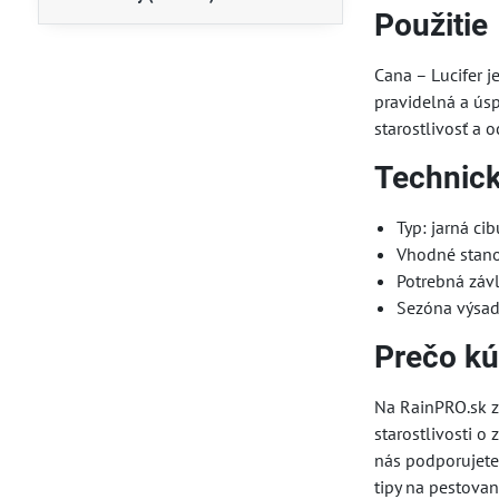
Použitie
Cana – Lucifer 
pravidelná a úsp
starostlivosť a 
Technic
Typ: jarná ci
Vhodné stano
Potrebná závl
Sezóna výsadb
Prečo kú
Na RainPRO.sk zí
starostlivosti 
nás podporujete 
tipy na pestovani