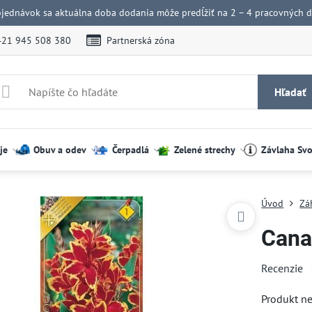
bjednávok sa aktuálna doba dodania môže predĺžiť na 2 – 4 pracovných dn
421 945 508 380
Partnerská zóna
Hľadať
je
Obuv a odev
Čerpadlá
Zelené strechy
Závlaha Sv
Úvod
Zá
Cana
Recenzie
Produkt n