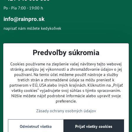
Po - Pia 7:00 - 19:00 h
info@rainpro.sk
napísať nám môžete kedykoľvek
O NÁS
Predvoľby súkromia
O NÁKUPE
Cookies používame na zlepšenie vašej návštevy tejto webovej
stránky, analýzu jej výkonnosti a zhromažďovanie údajov o jej
používaní. Na tento účel môžeme použiť nástroje a služby
PRE ZÁKAZNÍKOV
tretích strán a zhromaždené údaje sa môžu preniesť k
partnerom v EÚ, USA alebo iných krajinách. Kliknutím na „Prijať
všetky cookies“ vyjadrujete svoj súhlas s týmto spracovaním.
Nižšie môžete nájsť podrobné informácie alebo upraviť svoje
preferencie.
Zásady ochrany osobných údajov
©
2026
Copyright
Predvoľby súkromia
Zásady ochrany osobných údajov
Odmietnuť všetko
Prijať všetky cookies