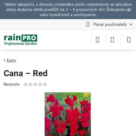
Vážení zákazníci, z dôvodu zvýšeného počtu objednávok sa aktuálna
✕
doba dodania môže predĺžiť na 2 – 4 pracovných dní. Ďakujeme za
vašu trpezlivosť a pochopenie.
Panel používateľa
Kany
Cana – Red
Recenzie