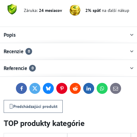
Záruka:
24 mesiacov
2% späť
na ďalší nákup
Popis
Recenzie
0
Referencie
0
Facebook
Twitter
Bluesky
Pinterest
Reddit
LinkedIn
WhatsApp
E-
mail
Predchádzajúci produkt
TOP produkty kategórie