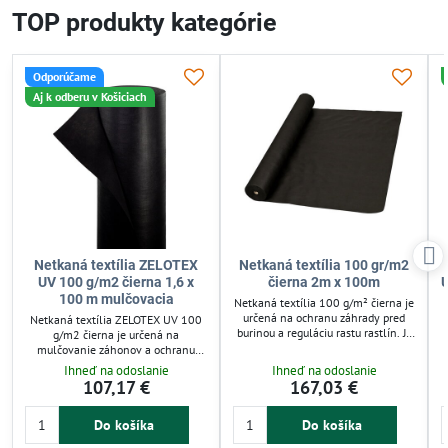
TOP produkty kategórie
Odporúčame
Aj k odberu v Košiciach
Netkaná textília ZELOTEX
Netkaná textília 100 gr/m2
UV 100 g/m2 čierna 1,6 x
čierna 2m x 100m
U
100 m mulčovacia
Netkaná textília 100 g/m² čierna je
určená na ochranu záhrady pred
Netkaná textília ZELOTEX UV 100
burinou a reguláciu rastu rastlín. Je
g/m2 čierna je určená na
priepustná pre vzduch a vodu, čím
mulčovanie záhonov a ochranu
zabezpečuje zdravé prostredie pre
sadeníc. Efektívne bráni prerastaniu
Ihneď na odoslanie
Ihneď na odoslanie
koreňový systém. Vhodná pre
buriny, zároveň prepúšťa vzduch a
107,17 €
167,03 €
záhradné záhony, skleníky a
vlhkosť. Je vhodná pre záhradkárov,
pestovanie rastlín. Znižuje potrebu
ktorí chcú zlepšiť rast rastlín a znížiť
chemickej ochrany a šetrí čas pri
Do košíka
Do košíka
údržbu záhrady. Jednoduchá na
údržbe.
použitie a upevnenie.