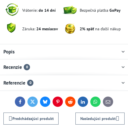
Vrátenie:
do 14 dní
Bezpečná platba
GoPay
Záruka:
24 mesiacov
2% späť
na ďalší nákup
Popis
Recenzie
0
Referencie
0
Facebook
Twitter
Bluesky
Pinterest
Reddit
LinkedIn
WhatsApp
E-
mail
Predchádzajúci produkt
Nasledujúci produkt