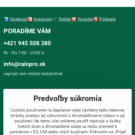
Facebook
Instagram
Twitter
Youtube
Pinterest
PORADÍME VÁM
+421 945 508 380
Po - Pia 7:00 - 19:00 h
info@rainpro.sk
napísať nám môžete kedykoľvek
O NÁS
Predvoľby súkromia
O NÁKUPE
Cookies používame na zlepšenie vašej návštevy tejto webovej
stránky, analýzu jej výkonnosti a zhromažďovanie údajov o jej
používaní. Na tento účel môžeme použiť nástroje a služby
PRE ZÁKAZNÍKOV
tretích strán a zhromaždené údaje sa môžu preniesť k
partnerom v EÚ, USA alebo iných krajinách. Kliknutím na „Prijať