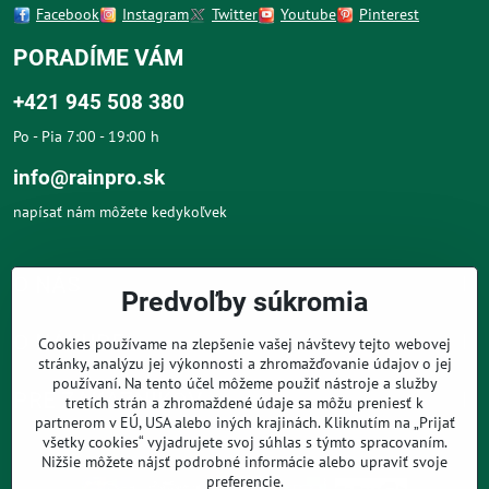
Facebook
Instagram
Twitter
Youtube
Pinterest
PORADÍME VÁM
+421 945 508 380
Po - Pia 7:00 - 19:00 h
info@rainpro.sk
napísať nám môžete kedykoľvek
O NÁS
Predvoľby súkromia
O NÁKUPE
Cookies používame na zlepšenie vašej návštevy tejto webovej
stránky, analýzu jej výkonnosti a zhromažďovanie údajov o jej
používaní. Na tento účel môžeme použiť nástroje a služby
PRE ZÁKAZNÍKOV
tretích strán a zhromaždené údaje sa môžu preniesť k
partnerom v EÚ, USA alebo iných krajinách. Kliknutím na „Prijať
všetky cookies“ vyjadrujete svoj súhlas s týmto spracovaním.
Nižšie môžete nájsť podrobné informácie alebo upraviť svoje
preferencie.