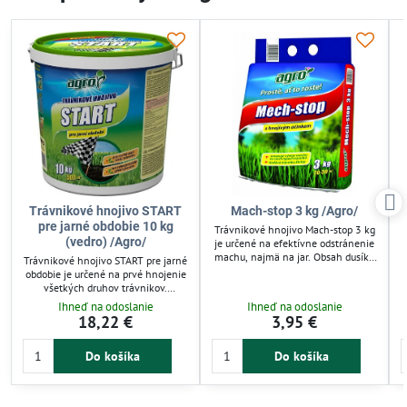
Trávnikové hnojivo START
Mach-stop 3 kg /Agro/
pre jarné obdobie 10 kg
Trávnikové hnojivo Mach-stop 3 kg
(vedro) /Agro/
je určené na efektívne odstránenie
machu, najmä na jar. Obsah dusíka
Trávnikové hnojivo START pre jarné
a železa podporuje rýchlu
obdobie je určené na prvé hnojenie
regeneráciu trávnika a zlepšuje jeho
r
všetkých druhov trávnikov.
farbu. Po aplikácii mach vyschne a
Podporuje rýchly rast a regeneráciu
Ihneď na odoslanie
Ihneď na odoslanie
ľahko sa odstráni, čím sa uvoľnia
v
po zime vďaka vysokému obsahu
18,22 €
3,95 €
miesta pre nový porast. Vhodné pre
dusíka. Fosfor posilňuje koreňový
všetky typy trávnikov.
systém, horčík zlepšuje farbu trávy.
Do košíka
Do košíka
Jednoduchá aplikácia rozhodením.