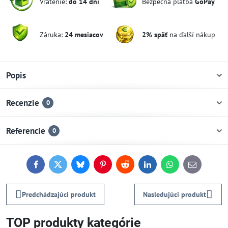
Vrátenie:
do 14 dní
Bezpečná platba
GoPay
Záruka:
24 mesiacov
2% späť
na ďalší nákup
Popis
Recenzie
0
Referencie
0
Facebook
Twitter
Bluesky
Pinterest
Reddit
LinkedIn
WhatsApp
E-
mail
Predchádzajúci produkt
Nasledujúci produkt
TOP produkty kategórie