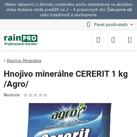
Vážení zákazníci, z dôvodu zvýšeného počtu objednávok sa aktuálna
✕
doba dodania môže predĺžiť na 2 – 4 pracovných dní. Ďakujeme za
vašu trpezlivosť a pochopenie.
Panel používateľa
Hnojivo Minerálne
Hnojivo minerálne CERERIT 1 kg
/Agro/
Recenzie