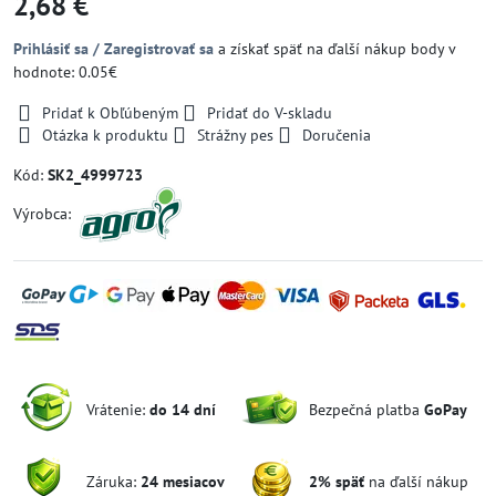
2,68 €
Prihlásiť sa / Zaregistrovať sa
a získať späť na ďalší nákup body v
hodnote: 0.05€
Pridať k Obľúbeným
Pridať do V-skladu
Otázka k produktu
Strážny pes
Doručenia
Kód:
SK2_4999723
Výrobca:
Vrátenie:
do 14 dní
Bezpečná platba
GoPay
Záruka:
24 mesiacov
2% späť
na ďalší nákup