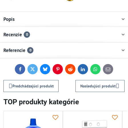
Popis
Recenzie
0
Referencie
0
Facebook
Twitter
Bluesky
Pinterest
Reddit
LinkedIn
WhatsApp
E-
mail
Predchádzajúci produkt
Nasledujúci produkt
TOP produkty kategórie