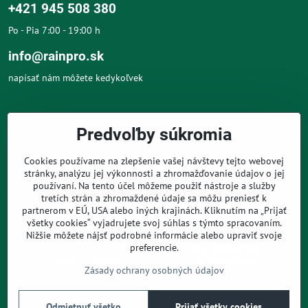
+421 945 508 380
Po - Pia 7:00 - 19:00 h
info@rainpro.sk
napísať nám môžete kedykoľvek
O NÁS
Predvoľby súkromia
O NÁKUPE
Cookies používame na zlepšenie vašej návštevy tejto webovej
stránky, analýzu jej výkonnosti a zhromažďovanie údajov o jej
používaní. Na tento účel môžeme použiť nástroje a služby
PRE ZÁKAZNÍKOV
tretích strán a zhromaždené údaje sa môžu preniesť k
partnerom v EÚ, USA alebo iných krajinách. Kliknutím na „Prijať
všetky cookies“ vyjadrujete svoj súhlas s týmto spracovaním.
Nižšie môžete nájsť podrobné informácie alebo upraviť svoje
preferencie.
Zásady ochrany osobných údajov
©
2026
Copyright
Predvoľby súkromia
Zásady ochrany osobných údajov
Odmietnuť všetko
Prijať všetky cookies