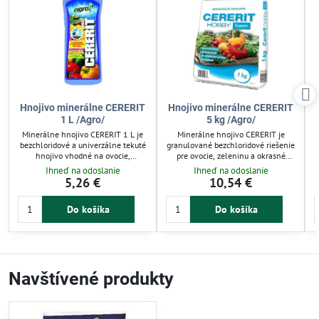
Hnojivo minerálne CERERIT
Hnojivo minerálne CERERIT
1 L /Agro/
5 kg /Agro/
Minerálne hnojivo CERERIT 1 L je
Minerálne hnojivo CERERIT je
bezchloridové a univerzálne tekuté
granulované bezchloridové riešenie
hnojivo vhodné na ovocie,
pre ovocie, zeleninu a okrasné
zeleninu, okrasné dreviny a chmeľ.
rastliny. Obsahuje dusík, fosfor,
Ihneď na odoslanie
Ihneď na odoslanie
Podporuje základné hnojenie aj
draslík a horčík, ktorý zvyšuje
5,26 €
10,54 €
prihnojovanie počas celej
úrodnosť a zlepšuje farbu plodov.
vegetačnej sezóny. Obsah horčíka
Vhodné na základné hnojenie aj
o
Do košíka
Do košíka
zvyšuje úrodnosť a zlepšuje
prihnojovanie počas vegetácie.
sfarbenie plodov. Guáno a morské
Ideálne pre záhradkárov aj
o
riasy zlepšujú príjem živín
pestovateľov ovocia.
rastlinami. Ideálne pre záhradkárov
aj pestovateľov v skleníku.
Navštívené produkty