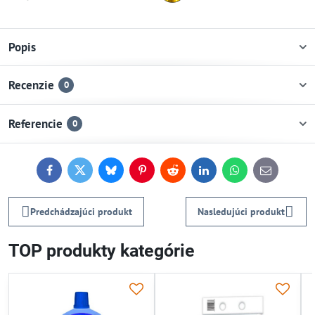
Popis
Recenzie
0
Referencie
0
Facebook
Twitter
Bluesky
Pinterest
Reddit
LinkedIn
WhatsApp
E-
mail
Predchádzajúci produkt
Nasledujúci produkt
TOP produkty kategórie