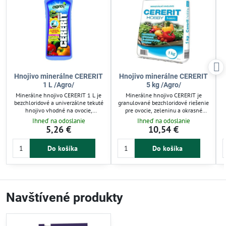
Hnojivo minerálne CERERIT
Hnojivo minerálne CERERIT
1 L /Agro/
5 kg /Agro/
Minerálne hnojivo CERERIT 1 L je
Minerálne hnojivo CERERIT je
bezchloridové a univerzálne tekuté
granulované bezchloridové riešenie
hnojivo vhodné na ovocie,
pre ovocie, zeleninu a okrasné
zeleninu, okrasné dreviny a chmeľ.
rastliny. Obsahuje dusík, fosfor,
Ihneď na odoslanie
Ihneď na odoslanie
Podporuje základné hnojenie aj
draslík a horčík, ktorý zvyšuje
5,26 €
10,54 €
prihnojovanie počas celej
úrodnosť a zlepšuje farbu plodov.
vegetačnej sezóny. Obsah horčíka
Vhodné na základné hnojenie aj
o
Do košíka
Do košíka
zvyšuje úrodnosť a zlepšuje
prihnojovanie počas vegetácie.
sfarbenie plodov. Guáno a morské
Ideálne pre záhradkárov aj
o
riasy zlepšujú príjem živín
pestovateľov ovocia.
rastlinami. Ideálne pre záhradkárov
aj pestovateľov v skleníku.
Navštívené produkty