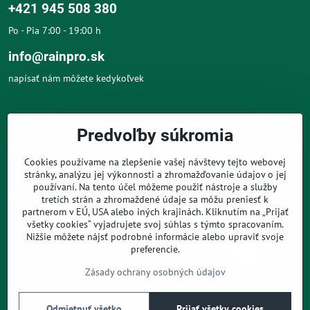
+421 945 508 380
Po - Pia 7:00 - 19:00 h
info@rainpro.sk
napísať nám môžete kedykoľvek
O NÁS
Predvoľby súkromia
O NÁKUPE
Cookies používame na zlepšenie vašej návštevy tejto webovej
stránky, analýzu jej výkonnosti a zhromažďovanie údajov o jej
používaní. Na tento účel môžeme použiť nástroje a služby
PRE ZÁKAZNÍKOV
tretích strán a zhromaždené údaje sa môžu preniesť k
partnerom v EÚ, USA alebo iných krajinách. Kliknutím na „Prijať
všetky cookies“ vyjadrujete svoj súhlas s týmto spracovaním.
Nižšie môžete nájsť podrobné informácie alebo upraviť svoje
preferencie.
Zásady ochrany osobných údajov
©
2026
Copyright
Predvoľby súkromia
Zásady ochrany osobných údajov
Odmietnuť všetko
Prijať všetky cookies