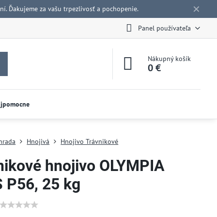
✕
í. Ďakujeme za vašu trpezlivosť a pochopenie.
Panel používateľa
Nákupný košík
0 €
ojpomocne
hrada
Hnojivá
Hnojivo Trávnikové
nikové hnojivo OLYMPIA
 P56, 25 kg