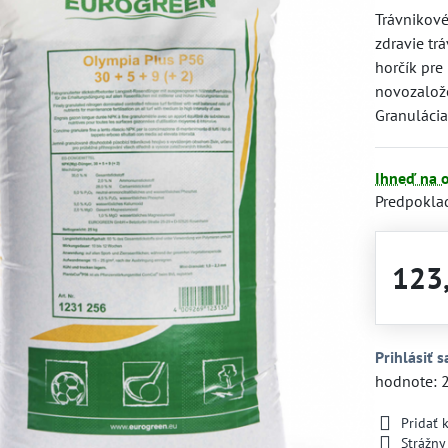
Trávnikov
zdravie tr
horčík pre
novozalože
Granulácia
Ihneď na 
Predpokla
123
Prihlásiť s
hodnote: 
Pridať
Strážny