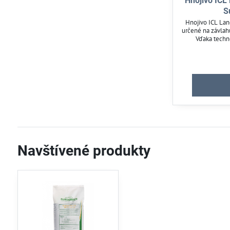
Hnojivo ICL
S
Hnojivo ICL La
určené na závlah
Vďaka techn
zabezpečuje pos
na 3 mesiace. O
horčík pre zdravý 
na suchý trávn
Navštívené produkty