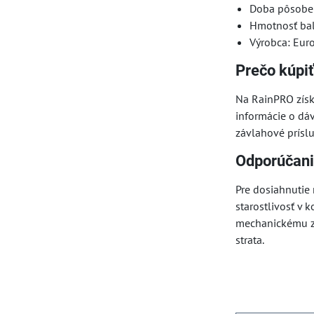
Doba pôsobe
Hmotnosť bal
Výrobca: Eur
Prečo kúpi
Na RainPRO získ
informácie o dáv
závlahové príslu
Odporúčani
Pre dosiahnutie 
starostlivosť v 
mechanickému zať
strata.