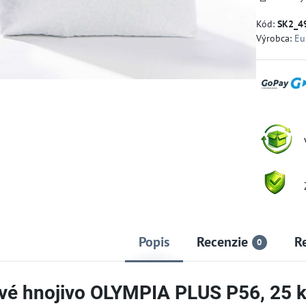
Kód:
SK2_4
Výrobca:
Eu
Popis
Recenzie
R
0
vé hnojivo OLYMPIA PLUS P56, 25 kg