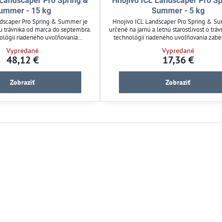
 Landscaper Pro Spring &
Hnojivo ICL Landscaper Pro Sp
ummer - 15 kg
Summer - 5 kg
ndscaper Pro Spring & Summer je
Hnojivo ICL Landscaper Pro Spring & S
u trávnika od marca do septembra.
určené na jarnú a letnú starostlivosť o tráv
ológii riadeného uvoľňovania
technológii riadeného uvoľňovania zab
tupný a dlhodobý prísun živín až
postupný prísun živín až na 3 mesiac
Vypredané
Vypredané
bsahuje dusík, draslík, vápnik a
podporuje zdravý rast a sýtu farbu. Obsahu
48,12 €
17,36 €
rast a sýtu farbu trávnika. Aplikujte
draslík, vápnik a horčík pre vyváženú 
ik po prevzdušnení pre optimálne
trávnika. Použitie je jednoduché a vho
výsledky.
aerifikácii.
Zobraziť
Zobraziť