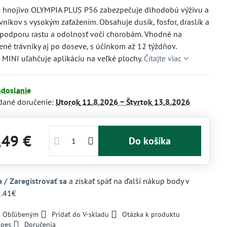
é hnojivo OLYMPIA PLUS P56 zabezpečuje dlhodobú výživu a
ávnikov s vysokým zaťažením. Obsahuje dusík, fosfor, draslík a
 podporu rastu a odolnosť voči chorobám. Vhodné na
né trávniky aj po doseve, s účinkom až 12 týždňov.
 MINI uľahčuje aplikáciu na veľké plochy.
Čítajte viac
odoslanie
dané doručenie:
Utorok
11.8.2026 −
Štvrtok
13.8.2026
,49 €
Do košíka
a / Zaregistrovať sa
a získať späť na ďalší nákup body v
2.41€
 k Obľúbeným
Pridať do V-skladu
Otázka k produktu
 pes
Doručenia