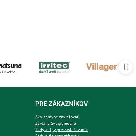
PRE ZÁKAZNÍKOV
Ako správne zavlažovať
Závlaha Svojpomocne
Rady a tipy pre zavlažovanie
Rady a tipy pre záhradu