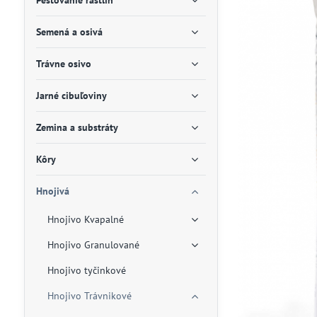
Pestovanie rastlín
Semená a osivá
Trávne osivo
Jarné cibuľoviny
Zemina a substráty
Kôry
Hnojivá
Hnojivo Kvapalné
Hnojivo Granulované
Hnojivo tyčinkové
Hnojivo Trávnikové