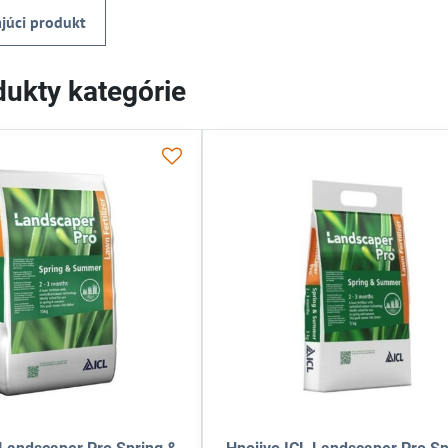
júci produkt
ukty kategórie