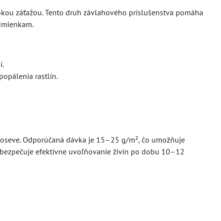
ysokou záťažou. Tento druh závlahového príslušenstva pomáha
odmienkam.
í.
popálenia rastlín.
 doseve. Odporúčaná dávka je 15–25 g/m², čo umožňuje
abezpečuje efektívne uvoľňovanie živín po dobu 10–12