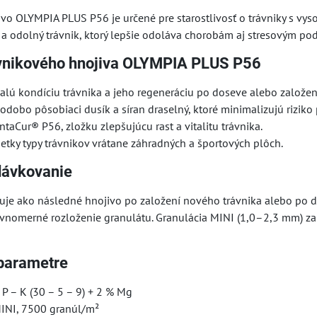
ivo OLYMPIA PLUS P56 je určené pre starostlivosť o trávniky s v
ý a odolný trávnik, ktorý lepšie odoláva chorobám aj stresovým p
vnikového hnojiva OLYMPIA PLUS P56
alú kondíciu trávnika a jeho regeneráciu po doseve alebo založen
dobo pôsobiaci dusík a síran draselný, ktoré minimalizujú riziko 
taCur® P56, zložku zlepšujúcu rast a vitalitu trávnika.
tky typy trávnikov vrátane záhradných a športových plôch.
 dávkovanie
kuje ako následné hnojivo po založení nového trávnika alebo po
vnomerné rozloženie granulátu. Granulácia MINI (1,0–2,3 mm) z
parametre
 P – K (30 – 5 – 9) + 2 % Mg
MINI, 7500 granúl/m²