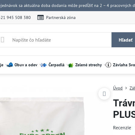
bjednávok sa aktuálna doba dodania môže predĺžiť na 2 – 4 pracovných dn
421 945 508 380
Partnerská zóna
Hľadať
je
Obuv a odev
Čerpadlá
Zelené strechy
Závlaha Sv
Úvod
Zá
Tráv
PLUS
Recenzie