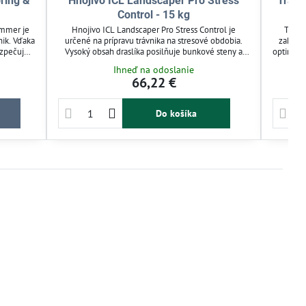
ring &
Hnojivo ICL Landscaper Pro Stress
Trávn
Control - 15 kg
ummer je
Hnojivo ICL Landscaper Pro Stress Control je
Trávn
nik. Vďaka
určené na prípravu trávnika na stresové obdobia.
zaklada
ezpečuje
Vysoký obsah draslíka posilňuje bunkové steny a
optimáln
e, čo
reguluje vodný režim rastliny. Dusík s riadeným
20-10) 
Ihneď na odoslanie
je dusík,
uvoľňovaním podporuje rast len za priaznivých
pôsobí 
66,22 €
výživu
podmienok. Mini granule zabezpečujú rovnomernú
Vhodné 
dné po
distribúciu živín pre zdravý trávnik. Vhodné na
e
aplikáciu od marca do septembra.
Do košíka