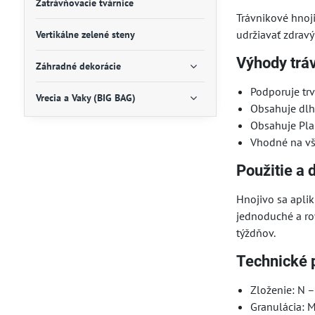
Zatrávňovacie tvárnice
Trávnikové hnoj
udržiavať zdrav
Vertikálne zelené steny
Výhody trá
Záhradné dekorácie
Podporuje trv
Vrecia a Vaky (BIG BAG)
Obsahuje dlho
Obsahuje Plan
Vhodné na vše
Použitie a
Hnojivo sa apli
jednoduché a ro
týždňov.
Technické 
Zloženie: N –
Granulácia: 