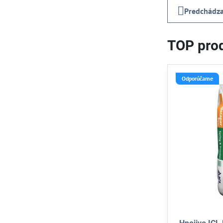
Predchádza
TOP prod
Odporúčame