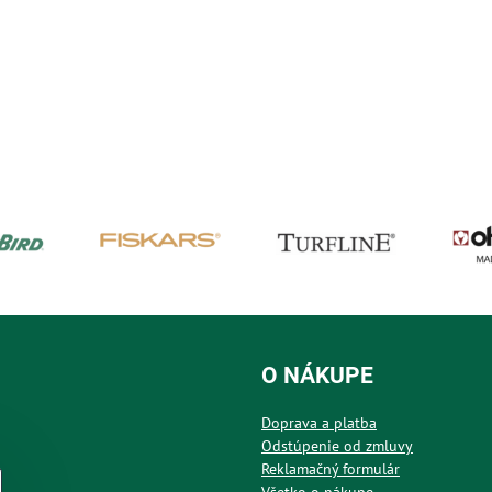
O NÁKUPE
Doprava a platba
Odstúpenie od zmluvy
Reklamačný formulár
Všetko o nákupe