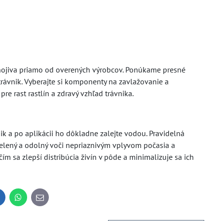
nojiva priamo od overených výrobcov. Ponúkame presné
trávnik. Vyberajte si komponenty na zavlažovanie a
e rast rastlín a zdravý vzhľad trávnika.
ik a po aplikácii ho dôkladne zalejte vodou. Pravidelná
 zelený a odolný voči nepriaznivým vplyvom počasia a
 sa zlepší distribúcia živín v pôde a minimalizuje sa ich
inkedIn
WhatsApp
E-
mail