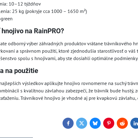
nia: 10–12 týždňov
enia: 25 kg (pokryje cca 1000 – 1650 m²)
ogreen
ť hnojivo na RainPRO?
ate odborný výber záhradných produktov vrátane trávnikového h
kovaní a správnom použití, ktoré zjednodušia starostlivosť o váš 
šenstvo spolu s hnojivami, aby ste dosiahli optimálne podmienky pr
a na použitie
najlepších výsledkov aplikujte hnojivo rovnomerne na suchý trávn
kombinácii s kvalitnou závlahou zabezpečí, že trávnik bude hustý,
aženiu. Trávnikové hnojivo je vhodné aj pre kvapkovú závlahu, čím
Facebook
Twitter
Bluesky
Pinterest
Reddit
L