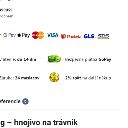
999059
rogreen
Vrátenie:
do 14 dní
Bezpečná platba
GoPay
Záruka:
24 mesiacov
2% späť
na ďalší nákup
eferencie
0
 – hnojivo na trávnik