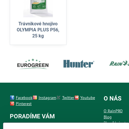
Trávnikové hnojivo
OLYMPIA PLUS P56,
25 kg
Facebook
Instagram
Twitter
Youtube
O NÁS
Pinterest
O RainPRO
PORADÍME VÁM
Blog
Plug&Irrigate
Kontakt