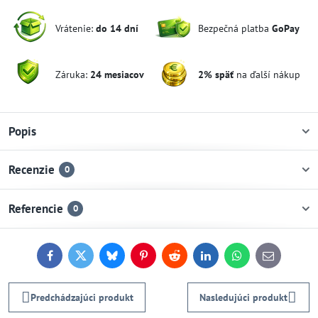
Vrátenie:
do 14 dní
Bezpečná platba
GoPay
Záruka:
24 mesiacov
2% späť
na ďalší nákup
Popis
Recenzie
0
Referencie
0
Facebook
Twitter
Bluesky
Pinterest
Reddit
LinkedIn
WhatsApp
E-
mail
Predchádzajúci produkt
Nasledujúci produkt