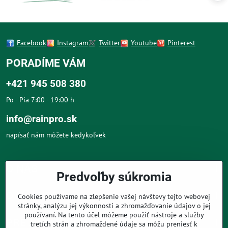
Facebook
Instagram
Twitter
Youtube
Pinterest
PORADÍME VÁM
+421 945 508 380
Po - Pia 7:00 - 19:00 h
info@rainpro.sk
napísať nám môžete kedykoľvek
O NÁS
Predvoľby súkromia
O NÁKUPE
Cookies používame na zlepšenie vašej návštevy tejto webovej
stránky, analýzu jej výkonnosti a zhromažďovanie údajov o jej
používaní. Na tento účel môžeme použiť nástroje a služby
PRE ZÁKAZNÍKOV
tretích strán a zhromaždené údaje sa môžu preniesť k