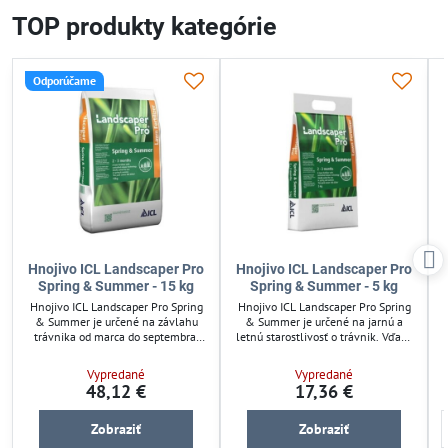
TOP produkty kategórie
Odporúčame
Hnojivo ICL Landscaper Pro
Hnojivo ICL Landscaper Pro
Spring & Summer - 15 kg
Spring & Summer - 5 kg
Hnojivo ICL Landscaper Pro Spring
Hnojivo ICL Landscaper Pro Spring
& Summer je určené na závlahu
& Summer je určené na jarnú a
trávnika od marca do septembra.
letnú starostlivosť o trávnik. Vďaka
Vďaka technológii riadeného
technológii riadeného uvoľňovania
uvoľňovania zabezpečuje postupný
zabezpečuje postupný prísun živín
Vypredané
Vypredané
a dlhodobý prísun živín až na 3
až na 3 mesiace, čo podporuje
48,12 €
17,36 €
mesiace. Obsahuje dusík, draslík,
zdravý rast a sýtu farbu. Obsahuje
vápnik a horčík pre zdravý rast a
dusík, draslík, vápnik a horčík pre
sýtu farbu trávnika. Aplikujte na
vyváženú výživu trávnika. Použitie
Zobraziť
Zobraziť
suchý trávnik po prevzdušnení pre
je jednoduché a vhodné po