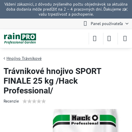
Vážení zákazníci, z dôvodu zvýšeného počtu objednávok sa aktuálna
✕
doba dodania môže predĺžiť na 2 – 4 pracovných dní. Ďakujeme za
vašu trpezlivosť a pochopenie.
Panel používateľa
Hnojivo Trávnikové
Trávnikové hnojivo SPORT
FINALE 25 kg /Hack
Professional/
Recenzie