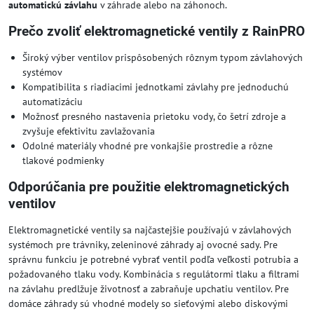
automatickú závlahu
v záhrade alebo na záhonoch.
Prečo zvoliť elektromagnetické ventily z RainPRO
Široký výber ventilov prispôsobených rôznym typom závlahových
systémov
Kompatibilita s riadiacimi jednotkami závlahy pre jednoduchú
automatizáciu
Možnosť presného nastavenia prietoku vody, čo šetrí zdroje a
zvyšuje efektivitu zavlažovania
Odolné materiály vhodné pre vonkajšie prostredie a rôzne
tlakové podmienky
Odporúčania pre použitie elektromagnetických
ventilov
Elektromagnetické ventily sa najčastejšie používajú v závlahových
systémoch pre trávniky, zeleninové záhrady aj ovocné sady. Pre
správnu funkciu je potrebné vybrať ventil podľa veľkosti potrubia a
požadovaného tlaku vody. Kombinácia s regulátormi tlaku a filtrami
na závlahu predlžuje životnosť a zabraňuje upchatiu ventilov. Pre
domáce záhrady sú vhodné modely so sieťovými alebo diskovými