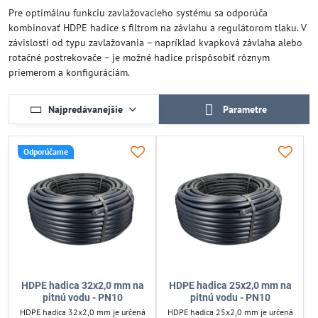
Pre optimálnu funkciu zavlažovacieho systému sa odporúča
kombinovať HDPE hadice s filtrom na závlahu a regulátorom tlaku. V
závislosti od typu zavlažovania – napríklad kvapková závlaha alebo
rotačné postrekovače – je možné hadice prispôsobiť rôznym
priemerom a konfiguráciám.
Najpredávanejšie
Parametre
Odporúčame
HDPE hadica 32x2,0 mm na
HDPE hadica 25x2,0 mm na
pitnú vodu - PN10
pitnú vodu - PN10
HDPE hadica 32x2,0 mm je určená
HDPE hadica 25x2,0 mm je určená