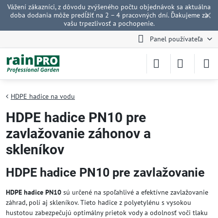
Vážení zákazníci, z dôvodu zvýšeného počtu objednávok sa aktuálna
✕
doba dodania môže predĺžiť na 2 – 4 pracovných dní. Ďakujeme za
vašu trpezlivosť a pochopenie.
Panel používateľa
HDPE hadice na vodu
HDPE hadice PN10 pre
zavlažovanie záhonov a
skleníkov
HDPE hadice PN10 pre zavlažovanie
HDPE hadice PN10
sú určené na spoľahlivé a efektívne zavlažovanie
záhrad, polí aj skleníkov. Tieto hadice z polyetylénu s vysokou
hustotou zabezpečujú optimálny prietok vody a odolnosť voči tlaku