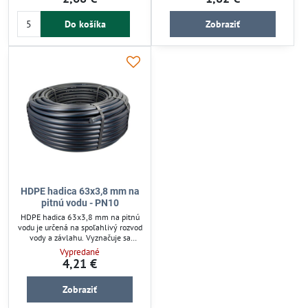
poveternostným vplyvom. Materiál
dlhú životnosť a mechanickú
HDPE zaručuje dlhú životnosť a
pevnosť. Hadica je vhodná pre
Do košíka
Zobraziť
jednoduchú manipuláciu. Vhodná je
podzemné aj nadzemné inštalácie v
na podzemné aj nadzemné použitie,
záhradách či poľnohospodárstve.
zabezpečuje spoľahlivý prenos vody
Jednoduchá manipulácia a
v náročných podmienkach.
flexibilita zaručujú efektívne
použitie v závlahových systémoch.
HDPE hadica 63x3,8 mm na
pitnú vodu - PN10
HDPE hadica 63x3,8 mm na pitnú
vodu je určená na spoľahlivý rozvod
vody a závlahu. Vyznačuje sa
vysokou pevnosťou a odolnosťou
Vypredané
voči tlaku, UV žiareniu a
4,21 €
chemikáliám. Je vhodná na
podzemné i povrchové inštalácie,
Zobraziť
zabezpečuje dlhú životnosť a
jednoduchú manipuláciu. Ideálna