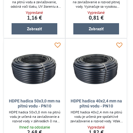
na pitnú vodu a zavlažovanie,
na zavlažovanie a rozvod pitnej
odolná voči tlaku, UV žiareniu a
vody. Vyznačuje sa vysokou
poveternostným vplyvom. Materiál
pevnosťou a odolnosťou proti tlaku,
Vypredané
Vypredané
vysokohustotného polyetylénu
UV žiareniu a chemikáliám. Hodí sa
1,16 €
0,81 €
zabezpečuje pevnosť a dlhú
pre náročné vonkajšie aj podzemné
životnosť. Hadica je vhodná pre
inštalácie. Jednoduchá manipulácia
Zobraziť
Zobraziť
podzemné i povrchové vedenie,
zaručuje rýchlu montáž a dlhodobú
ideálna pre záhradné a
spoľahlivosť v závlahových
poľnohospodárske zavlažovacie
systémoch.
systémy. Ľahko sa inštaluje a
spoľahlivo funguje v náročných
podmienkach.
HDPE hadica 50x3,0 mm na
HDPE hadica 40x2,4 mm na
pitnú vodu - PN10
pitnú vodu - PN10
HDPE hadica 50x3,0 mm na pitnú
HDPE hadica 40x2,4 mm na pitnú
vodu je určená na zavlažovanie a
vodu je určená pre spoľahlivé
rozvod vody v záhradách či na
zavlažovanie a rozvod vody. Vďaka
poliach. Vyznačuje sa vysokou
vysokej odolnosti proti tlaku, UV
Ihneď na odoslanie
Vypredané
odolnosťou voči tlaku, UV žiareniu a
žiareniu a chemikáliám zabezpečuje
2,68 €
1,82 €