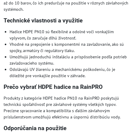
až do 10 barov, čo ich predurčuje na použitie v rôznych závlahových
systémoch.
Technické vlastnosti a využitie
Hadice HDPE PN10 sú flexibilné a odolné voči vonkajším
vplyvom, čo zaručuje dlhú životnosť.
Vhodné na prepojenie s komponentmi na zavlažovanie, ako sú
spojky, armatúry či regulátory tlaku.
Umožňujú jednoduchú inštaláciu a prispôsobenie podľa potrieb
zavlažovacieho systému.
Odolávajú UV žiareniu a mechanickému poškodeniu, čo je
dôležité pre vonkajšie použitie v záhrade.
Prečo vybrať HDPE hadice na RainPRO
Produkty z kategórie HDPE hadice PN10 na RainPRO poskytujú
technickú spoľahlivosť pre závlahové systémy všetkých typov.
Precízne spracovanie a kompatibilita s ďalším závlahovým
príslušenstvom umožňujú efektívnu a úspornú distribúciu vody.
Odporúčania na použitie