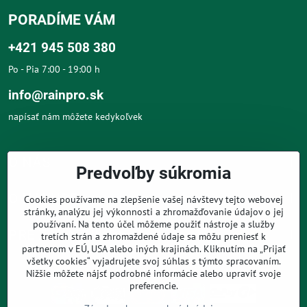
PORADÍME VÁM
+421 945 508 380
Po - Pia 7:00 - 19:00 h
info@rainpro.sk
napísať nám môžete kedykoľvek
O NÁS
Predvoľby súkromia
O NÁKUPE
Cookies používame na zlepšenie vašej návštevy tejto webovej
stránky, analýzu jej výkonnosti a zhromažďovanie údajov o jej
používaní. Na tento účel môžeme použiť nástroje a služby
PRE ZÁKAZNÍKOV
tretích strán a zhromaždené údaje sa môžu preniesť k
partnerom v EÚ, USA alebo iných krajinách. Kliknutím na „Prijať
všetky cookies“ vyjadrujete svoj súhlas s týmto spracovaním.
Nižšie môžete nájsť podrobné informácie alebo upraviť svoje
preferencie.