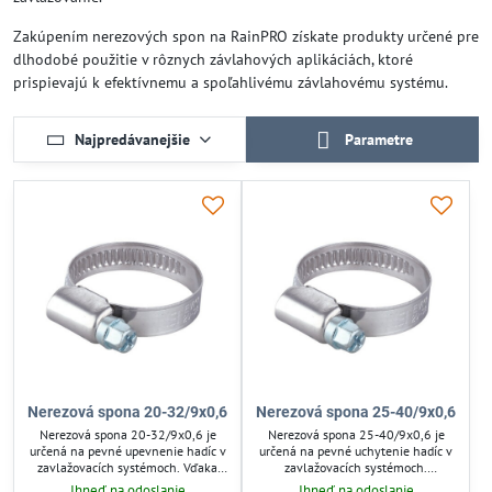
Zakúpením nerezových spon na RainPRO získate produkty určené pre
dlhodobé použitie v rôznych závlahových aplikáciách, ktoré
prispievajú k efektívnemu a spoľahlivému závlahovému systému.
Najpredávanejšie
Parametre
Nerezová spona 20-32/9x0,6
Nerezová spona 25-40/9x0,6
Nerezová spona 20-32/9x0,6 je
Nerezová spona 25-40/9x0,6 je
určená na pevné upevnenie hadíc v
určená na pevné uchytenie hadíc v
zavlažovacích systémoch. Vďaka
zavlažovacích systémoch.
nerezovej ocele odoláva korózii a
Zabezpečuje stabilné spojenie,
Ihneď na odoslanie
Ihneď na odoslanie