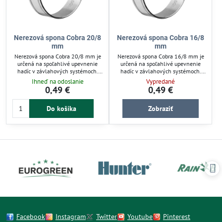
Nerezová spona Cobra 20/8
Nerezová spona Cobra 16/8
mm
mm
Nerezová spona Cobra 20/8 mm je
Nerezová spona Cobra 16/8 mm je
určená na spoľahlivé upevnenie
určená na spoľahlivé upevnenie
hadíc v závlahových systémoch.
hadíc v závlahových systémoch.
Bezskrutková konštrukcia
Zabráni uvoľneniu hadice zo spojok
Ihneď na odoslanie
Vypredané
zabezpečuje rýchlu montáž a pevné
a minimalizuje riziko úniku vody.
0,49 €
0,49 €
držanie hadice na spojke. Vyrobená
Vyrobená z korózii odolnej
z odolnej chrómniklovej ocele,
chrómniklovej ocele, vhodná pre
Do košíka
Zobraziť
odoláva korózii a predlžuje
náročné podmienky. Jednoduchá
životnosť systému. Ideálna pre
montáž bez skrutiek šetrí čas a
záhrady a profesionálne
zvyšuje stabilitu systému. Ideálna
zavlažovanie.
pre efektívne zavlažovanie záhrad a
skleníkov.
Facebook
Instagram
Twitter
Youtube
Pinterest