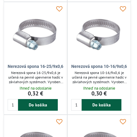
hadíc. Jednoduchá montáž zaručuje
priemyselné použitie, umožňuje
efektívnu a spoľahlivú prevádzku.
spoľahlivú a bezpečnú montáž.
Nerezová spona 16-25/9x0,6
Nerezová spona 10-16/9x0,6
Nerezová spona 16-25/9x0,6 je
Nerezová spona 10-16/9x0,6 je
určená na pevné upevnenie hadíc v
určená na pevné upevnenie hadíc v
závlahových systémoch. Vyrobená
závlahových systémoch. Vyrobená
z nehrdzavejúcej ocele odoláva
z nehrdzavejúcej ocele odoláva
Ihneď na odoslanie
Ihneď na odoslanie
korózii a zaručuje dlhú životnosť aj v
korózii a zaručuje dlhodobú stabilitu
0,32 €
0,30 €
exteriéri. Skrutkový mechanizmus
spojov, aj pri vyššom tlaku. Vhodná
umožňuje presné pritiahnutie, čo
pre záhradu, poľnohospodárstvo aj
Do košíka
Do košíka
zabraňuje únikom a uvoľneniu.
domáce použitie. Uľahčuje bezpečné
Vhodná pre záhradnú aj
pripojenie hadíc bez rizika úniku
poľnohospodársku závlahu a
vody.
rozvody kvapalín či vzduchu.