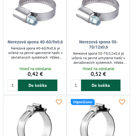
Nerezová spona 40-60/9x0,6
Nerezová spona 50-
70/12x0,6
Nerezová spona 40-60/9x0,6 je
určená na pevné upevnenie hadíc v
Nerezová spona 50-70/12x0,6 je
závlahových systémoch. Vďaka
určená na pevné uchytenie hadíc v
mikrovrúbkovanému povrchu
zavlažovacích systémoch. Vďaka
zabraňuje poškodeniu a zabezpečuje
mikrovrúbkovanému povrchu a
Ihneď na odoslanie
Ihneď na odoslanie
rovnomerný tlak. Vyrobená z
asymetrickej konštrukcii zamedzuje
0,42 €
0,52 €
nereze (W4), odoláva korózii aj v
pretáčaniu a poškodeniu hadice.
náročných podmienkach. Vhodná
Vyrobená z odolnej nehrdzavejúcej
pre domácu aj priemyselnú závlahu,
Do košíka
Do košíka
ocele, vhodná do náročných
zaisťuje stabilitu a spoľahlivosť
podmienok pre dlhodobé použitie.
pripojenia.
Ideálna pre záhradnú závlahu a
inštalácie vyžadujúce spoľahlivú
Odporúčame
fixáciu.