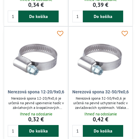
vydrží náročné podmienky
ktoré odoláva tlaku a pohybu.
0,34 €
0,39 €
exteriéru. Zabraňuje uvoľneniu
Vyrobená z nehrdzavejúcej ocele, je
hadíc pri vyššom tlaku, čím
odolná proti korózii a vhodná pre
Do košíka
Do košíka
zabezpečuje spoľahlivý spoj.
záhradnú i poľnohospodársku
Vhodná pre záhradné a
závlahu. Jednoduchá inštalácia šetrí
poľnohospodárske závlahy,
čas a zaručuje spoľahlivosť.
jednoducho sa inštaluje.
Nerezová spona 12-20/9x0,6
Nerezová spona 32-50/9x0,6
Nerezová spona 12-20/9x0,6 je
Nerezová spona 32-50/9x0,6 je
určená na pevné upevnenie hadíc v
určená na pevné uchytenie hadíc v
závlahových a kvapalinových
zavlažovacích systémoch. Vďaka
systémoch. Vďaka nehrdzavejúcej
mikrovrúbkovanému povrchu
Ihneď na odoslanie
Ihneď na odoslanie
ocele odoláva korózii a zabezpečuje
rovnomerne rozloží tlak a zabraňuje
0,32 €
0,42 €
stabilný spoj aj pri vyššom tlaku.
poškodeniu hadice. Vyrobená z
Hodí sa pre záhradné i
odolnej nehrdzavejúcej ocele, odolá
Do košíka
Do košíka
poľnohospodárske zavlažovanie,
korózii a zabezpečuje dlhodobú
kde zabraňuje únikom a uvoľneniu
stabilitu. Vhodná pre záhrady aj