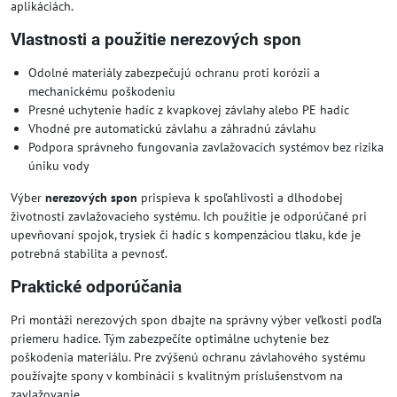
aplikáciách.
Vlastnosti a použitie nerezových spon
Odolné materiály zabezpečujú ochranu proti korózii a
mechanickému poškodeniu
Presné uchytenie hadíc z kvapkovej závlahy alebo PE hadíc
Vhodné pre automatickú závlahu a záhradnú závlahu
Podpora správneho fungovania zavlažovacích systémov bez rizika
úniku vody
Výber
nerezových spon
prispieva k spoľahlivosti a dlhodobej
životnosti zavlažovacieho systému. Ich použitie je odporúčané pri
upevňovaní spojok, trysiek či hadíc s kompenzáciou tlaku, kde je
potrebná stabilita a pevnosť.
Praktické odporúčania
Pri montáži nerezových spon dbajte na správny výber veľkosti podľa
priemeru hadice. Tým zabezpečíte optimálne uchytenie bez
poškodenia materiálu. Pre zvýšenú ochranu závlahového systému
používajte spony v kombinácii s kvalitným príslušenstvom na
zavlažovanie.