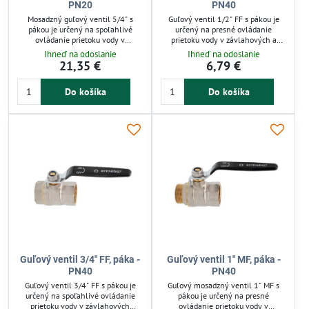
PN20
PN40
Mosadzný guľový ventil 5/4" s
Guľový ventil 1/2" FF s pákou je
pákou je určený na spoľahlivé
určený na presné ovládanie
ovládanie prietoku vody v
prietoku vody v závlahových a
závlahových systémoch a
technických systémoch. Mosadzné
Ihneď na odoslanie
Ihneď na odoslanie
technických rozvodoch. Jeho
prevedenie zaručuje odolnosť voči
21,35 €
6,79 €
robustná mosadzná konštrukcia
korózii a tlaku do 40 barov. Ventil
odoláva tlaku až do 20 bar a
sa ľahko montuje a spoľahlivo tesní
Do košíka
Do košíka
zabezpečuje tesné uzavretie bez
bez kvapkania. Vhodný pre záhrady,
kvapkania. Ventil je jednoduchý na
čerpadlá aj domácu automatickú
montáž a vhodný pre záhrady,
závlahu.
domácnosti aj priemyselné použitie,
čím šetrí čas aj energiu pri
zavlažovaní.
Guľový ventil 3/4" FF, páka -
Guľový ventil 1" MF, páka -
PN40
PN40
Guľový ventil 3/4" FF s pákou je
Guľový mosadzný ventil 1" MF s
určený na spoľahlivé ovládanie
pákou je určený na presné
prietoku vody v závlahových
ovládanie prietoku vody v