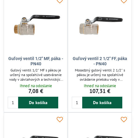
Guľový ventil 1/2" MF, páka -
Guľový ventil 2 1/2" FF, páka
PN40
- PN40
Guľový ventil 1/2" MF s pákou je
Mosadzný guľový ventil 2 1/2" s
určený na spoľahlivé uzatváranie
pákou je určený na spoľahlivé
vody v závlahových a technických
ovládanie prietoku vody v
systémoch. Mosadzné telo odoláva
zavlažovacích systémoch.
Ihneď na odoslanie
Ihneď na odoslanie
korózii a tlaku do 40 bar, čím
Zabezpečuje rýchle a tesné
7,08 €
107,31 €
zaručuje dlhú životnosť. Rýchla
uzavretie vody, čím minimalizuje
manipulácia s 1/4 otáčky
úniky. Vďaka robustnej mosadznej
Do košíka
Do košíka
zabezpečuje presné ovládanie
konštrukcii odoláva tlaku do 40
prietoku. Vhodný pre záhradnú aj
barov a teplote do 100 °C. Vhodný
domácu automatickú závlahu.
pre záhrady, domácnosti aj
priemyselné použitie. Jednoduchá
montáž a dlhá životnosť zaručujú
efektívnu prevádzku.