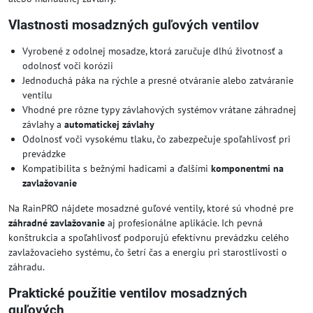
Vlastnosti mosadzných guľových ventilov
Vyrobené z odolnej mosadze, ktorá zaručuje dlhú životnosť a
odolnosť voči korózii
Jednoduchá páka na rýchle a presné otváranie alebo zatváranie
ventilu
Vhodné pre rôzne typy závlahových systémov vrátane záhradnej
závlahy a
automatickej závlahy
Odolnosť voči vysokému tlaku, čo zabezpečuje spoľahlivosť pri
prevádzke
Kompatibilita s bežnými hadicami a ďalšími
komponentmi na
zavlažovanie
Na RainPRO nájdete mosadzné guľové ventily, ktoré sú vhodné pre
záhradné zavlažovanie
aj profesionálne aplikácie. Ich pevná
konštrukcia a spoľahlivosť podporujú efektívnu prevádzku celého
zavlažovacieho systému, čo šetrí čas a energiu pri starostlivosti o
záhradu.
Praktické použitie ventilov mosadzných
guľových