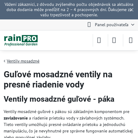
Vážení zákazníci, z dôvodu zvýšeného počtu objednávok sa aktuálna
✕
doba dodania môže predĺžiť na 2 – 4 pracovných dní. Ďakujeme za
vašu trpezlivosť a pochopenie.
Panel používateľa
Ventily mosadzné
Guľové mosadzné ventily na
presné riadenie vody
Ventily mosadzné guľové - páka
Ventily mosadzné guľové s pákou sú základným komponentom pre
zavlažovanie
a riadenie prietoku vody v závlahových systémoch.
Tieto ventily umožňujú presné ovládanie prietoku a jednoduchú
manipuláciu, čo je nevyhnutné pre správne fungovanie automatickej
alebo manuálnej závlahy.