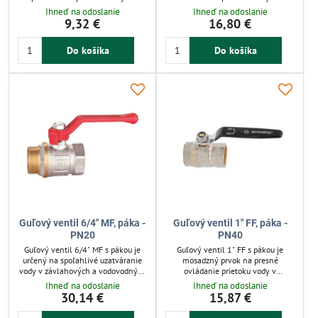
systémoch. Mosadzná konštrukcia
závlahových a technických
Ihneď na odoslanie
Ihneď na odoslanie
odoláva korózii a tlaku až do 40 bar.
systémoch. Zaručuje rýchle a tesné
9,32 €
16,80 €
Jednoduchá montáž a tesné
uzavretie bez kvapkania, vďaka
uzavretie bez únikov zabezpečujú
odolnej mosadznej konštrukcii
Do košíka
Do košíka
efektívnu prevádzku. Vhodný pre
odoláva tlaku až do 40 bar. Vhodný
domácnosti, záhrady aj priemyselné
pre domáce aj profesionálne
použitie.
zavlažovanie, zabezpečuje dlhodobú
spoľahlivosť a jednoduchú montáž.
Guľový ventil 6/4" MF, páka -
Guľový ventil 1" FF, páka -
PN20
PN40
Guľový ventil 6/4" MF s pákou je
Guľový ventil 1" FF s pákou je
určený na spoľahlivé uzatváranie
mosadzný prvok na presné
vody v závlahových a vodovodných
ovládanie prietoku vody v
systémoch. Vyrobený z mosadze
závlahových systémoch.
Ihneď na odoslanie
Ihneď na odoslanie
odoláva tlaku až 20 bar a
Zabezpečuje rýchle a tesné
30,14 €
15,87 €
zabezpečuje tesné uzavretie bez
uzatvorenie bez kvapkania pri tlaku
únikov. Jednoduchá montáž a rýchle
až 40 bar. Vhodný pre domáce i