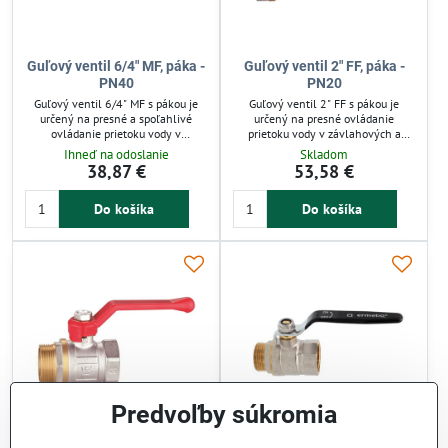
Guľový ventil 6/4" MF, páka -
Guľový ventil 2" FF, páka -
PN40
PN20
Guľový ventil 6/4" MF s pákou je
Guľový ventil 2" FF s pákou je
určený na presné a spoľahlivé
určený na presné ovládanie
ovládanie prietoku vody v
prietoku vody v závlahových a
závlahových a vodovodných
technických systémoch. Mosadzná
Ihneď na odoslanie
Skladom
systémoch. Mosadzné prevedenie
konštrukcia zabezpečuje odolnosť
38,87 €
53,58 €
zabezpečuje odolnosť voči tlaku až
voči tlaku do 20 bar a korózii.
do 40 barov a korózii. Ventil je
Jednoduchá montáž a tesné
Do košíka
Do košíka
jednoduchý na montáž a poskytuje
uzatvorenie bez kvapkania zaručujú
tesné uzavretie bez kvapkania.
spoľahlivú prevádzku pre domácu i
Vhodný pre záhradné aj
profesionálnu závlahu.
priemyselné zavlažovanie.
Predvoľby súkromia