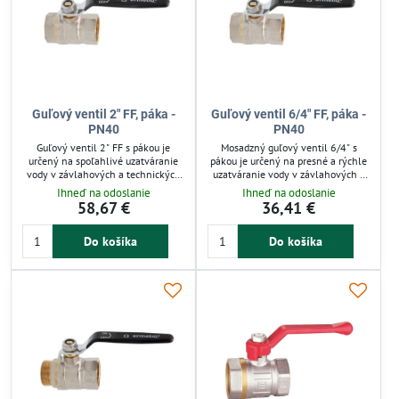
Guľový ventil 2" FF, páka -
Guľový ventil 6/4" FF, páka -
PN40
PN40
Guľový ventil 2" FF s pákou je
Mosadzný guľový ventil 6/4" s
určený na spoľahlivé uzatváranie
pákou je určený na presné a rýchle
vody v závlahových a technických
uzatváranie vody v závlahových a
systémoch. Vyrobený z odolnej
technických systémoch. Robustná
Ihneď na odoslanie
Ihneď na odoslanie
mosadze, odoláva tlaku až do 40
mosadzná konštrukcia zaisťuje
58,67 €
36,41 €
bar a teplote do 100 °C. Jednoduchá
odolnosť voči korózii a tlaku až do
montáž a rýchle ovládanie zaručujú
40 bar. Jednoduchá montáž a tesné
Do košíka
Do košíka
efektívnu reguláciu prietoku bez
uzavretie bez kvapkania sú ideálne
únikov. Ideálny pre záhradné a
pre domácnosti aj profesionálne
priemyselné zavlažovanie.
zavlažovanie. Ventil zvládne aj
sezónne použitie s ľahkou
manipuláciou.