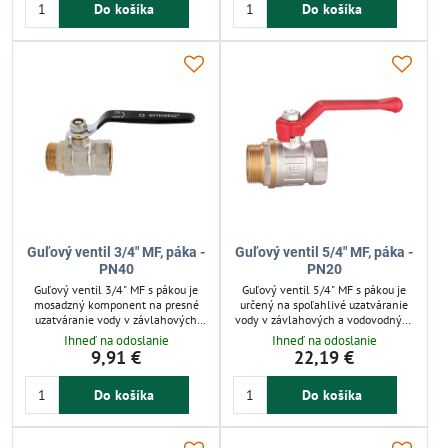
Do košíka
Do košíka
ovládanie pomáhajú efektívne
priemyselné použitie, odolný voči
regulovať prietok vody v
korózii a vysokým teplotám.
domácnostiach aj záhradách.
Jednoduchá montáž a dlhá
životnosť zaručujú spoľahlivosť.
Guľový ventil 3/4" MF, páka -
Guľový ventil 5/4" MF, páka -
PN40
PN20
Guľový ventil 3/4" MF s pákou je
Guľový ventil 5/4" MF s pákou je
mosadzný komponent na presné
určený na spoľahlivé uzatváranie
uzatváranie vody v závlahových
vody v závlahových a vodovodných
systémoch. Jednoduchá montáž a
systémoch. Vyrobený z odolnej
Ihneď na odoslanie
Ihneď na odoslanie
hladký guľový uzáver zaručujú
mosadze, zaručuje presné a rýchle
9,91 €
22,19 €
rýchlu reguláciu bez kvapkania.
ovládanie prietoku bez únikov.
Odolný voči tlaku do 40 bar a
Vhodný pre záhrady, čerpadlá a
Do košíka
Do košíka
teplote do 100 °C, vhodný pre
technické rozvody s pracovným
domácu i priemyselnú závlahu.
tlakom PN20. Jednoduchá montáž a
Zabezpečuje spoľahlivé ovládanie
dlhá životnosť zabezpečujú
prietoku vody.
efektívnu prevádzku zavlažovania.