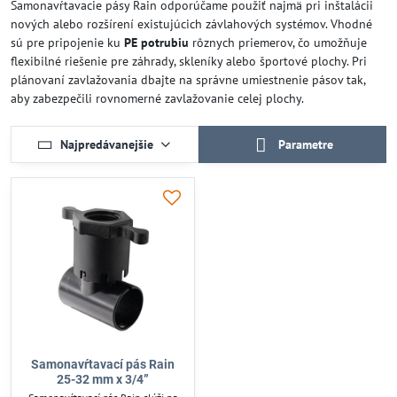
Samonavŕtavacie pásy Rain odporúčame použiť najmä pri inštalácii
nových alebo rozšírení existujúcich závlahových systémov. Vhodné
sú pre pripojenie ku
PE potrubiu
rôznych priemerov, čo umožňuje
flexibilné riešenie pre záhrady, skleníky alebo športové plochy. Pri
plánovaní zavlažovania dbajte na správne umiestnenie pásov tak,
aby zabezpečili rovnomerné zavlažovanie celej plochy.
Najpredávanejšie
Parametre
Samonavŕtavací pás Rain
25-32 mm x 3/4”