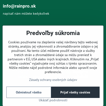
info@rainpro.sk
napísať nám môžete kedykoľvek
O NÁS
Predvoľby súkromia
O NÁKUPE
Cookies používame na zlepšenie vašej návštevy tejto webovej
stránky, analýzu jej výkonnosti a zhromažďovanie údajov o jej
používaní. Na tento účel môžeme použiť nástroje a služby
PRE ZÁKAZNÍKOV
tretích strán a zhromaždené údaje sa môžu preniesť k
partnerom v EÚ, USA alebo iných krajinách. Kliknutím na „Prijať
všetky cookies“ vyjadrujete svoj súhlas s týmto spracovaním.
Nižšie môžete nájsť podrobné informácie alebo upraviť svoje
preferencie.
Zásady ochrany osobných údajov
©
2026
Copyright
Predvoľby súkromia
Zásady ochrany osobných údajov
Odmietnuť všetko
Prijať všetky cookies
Podmienky používania
Ukázať podrobnosti
Vytvorené pomocou:
BiznisWeb.sk