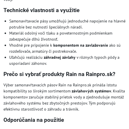
Technické vlastnosti a využitie
Samonavŕtavacie pásy umožňujú jednoduché napojenie na hlavné
potrubie bez nutnosti špeciálnych náradí.
Materiál odolný voči tlaku a poveternostným podmienkam
zabezpečuje dlhú životnosť.
Vhodné pre pripojenie k
komponentom na zavlažovanie
ako sú
rozdeľovače, armatúry či postrekovače.
Uľahčujú realizáciu
záhradnej závlahy
v rôznych typoch pôdy a
usporiadaní záhonov.
Prečo si vybrať produkty Rain na Rainpro.sk?
Výber samonavŕtavacích pásov Rain na Rainpro.sk prináša istotu
kompatibility so širokým sortimentom
závlahových systémov
. Kvalita
komponentov zaručuje stabilný prietok vody a zjednodušuje montáž
závlahového systému bez zbytočných prestojov. Tým podporujú
efektívnu starostlivosť o záhradu a trávnik.
Odporúčania na použitie