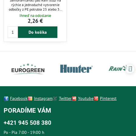
Samonavŕtavací pás Rain slúži na
rýchle a jednoduché vytvorenie
odbočky z PE potrubia 25 alebo 32
mm. Integrovaný samonavŕtavací
Ihneď na odoslanie
hrot umožňuje montáž bez náradia
2,26 €
a zabezpečuje presný zásah do
potrubia. Pás je vhodný pre
Do košíka
záhradné zavlažovanie, pripojenie
postrekovačov s 3/4” závitom a
zvládne tlak do 10 barov. Ideálny
pre efektívne napojenie
závlahových systémov.
Facebook
Instagram
Twitter
Youtube
Pinterest
PORADÍME VÁM
+421 945 508 380
Po - Pia 7:00 - 19:00 h