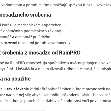
i vodomerom a potrubím, čím umožňujú správnu funkciu zavlažov
 mosadzného šróbenia
i korózii a mechanickému opotrebeniu
sť v náročných podmienkach závlahy
ontáž a demontáž pri údržbe
a s rôznymi rozmermi potrubí a vodomerov
iť šróbenia z mosadze od RainPRO
né na RainPRO zabezpečujú spoľahlivé a trvácne pripojenie vo 
by uľahčili inštaláciu a minimalizovali riziko netesností, čím pris
a na použitie
kciu
zavlažovania
je dôležité vybrať šróbenie, ktoré presne sedí n
 bez nadmernej sily, aby sa zabránilo poškodeniu závitu. Mosadzn
alácie, kde je potrebná spoľahlivosť a odolnosť voči poveternos