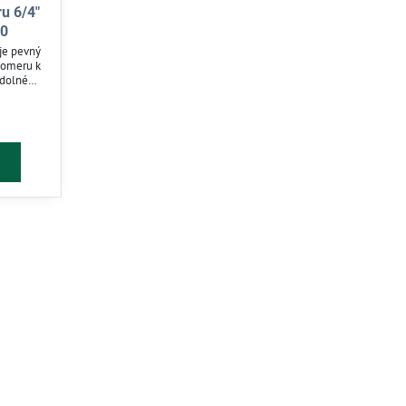
u 6/4"
10
je pevný
domeru k
 odolnému
ahlivosť
lahové
 bar.
treby