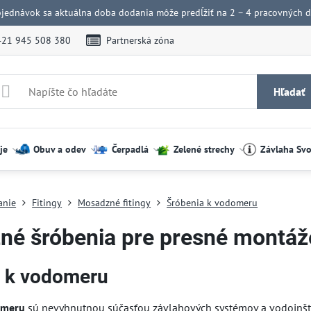
bjednávok sa aktuálna doba dodania môže predĺžiť na 2 – 4 pracovných dn
421 945 508 380
Partnerská zóna
Hľadať
je
Obuv a odev
Čerpadlá
Zelené strechy
Závlaha Sv
anie
Fitingy
Mosadzné fitingy
Šróbenia k vodomeru
né šróbenia pre presné montá
a k vodomeru
omeru
sú nevyhnutnou súčasťou závlahových systémov a vodoinšta