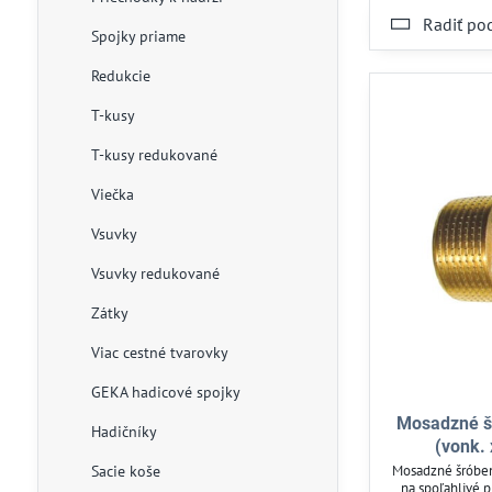
Radiť po
Spojky priame
Redukcie
T-kusy
T-kusy redukované
Viečka
Vsuvky
Vsuvky redukované
Zátky
Viac cestné tvarovky
GEKA hadicové spojky
Mosadzné š
Hadičníky
(vonk. 
Sacie koše
Mosadzné šróben
na spoľahlivé 