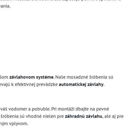
ania.
vašom
závlahovom systéme
. Naše mosadzné šróbenia sú
pievajú k efektívnej prevádzke
automatickej závlahy
.
a váš vodomer a potrubie. Pri montáži dbajte na pevné
é šróbenia sú vhodné nielen pre
záhradnú závlahu
, ale aj pre
tným vplyvom.