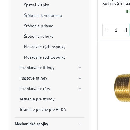
závlahových a v
Spätné klapky
odolnej mosadze 
Ih
do 16 bar. 
Šróbenia k vodomeru
demontáž bez nut
pre technické ro
Šróbenia priame
Šróbenia rohové
Mosadzné rýchlospojky
Mosadzné rýchlospojky
Pozinkované fitingy
Plastové fitingy
Pozinkované rúry
Tesnenia pre fitingy
Tesnenie ploché pre GEKA
Mechanické spojky