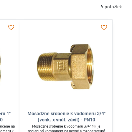
5
položiek
ru 1"
Mosadzné šróbenie k vodomeru 3/4"
10
(vonk. x vnút. závit) - PN10
určené na
Mosadzné šróbenie k vodomeru 3/4" MF je
domeru k
spoľahlivý komponent na pevné a rozoberateľné