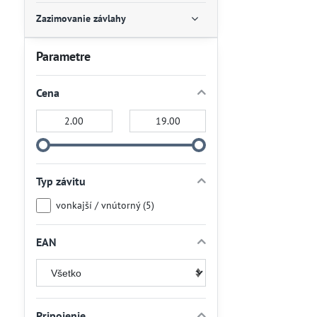
Zazimovanie závlahy
Parametre
Cena
Od:
Do:
Typ závitu
vonkajší / vnútorný (5)
EAN
Pripojenie