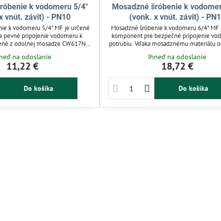
róbenie k vodomeru 5/4"
Mosadzné šróbenie k vodomer
x vnút. závit) - PN10
(vonk. x vnút. závit) - PN
ie k vodomeru 5/4" MF je určené
Mosadzné šróbenie k vodomeru 6/4" MF 
 a pevné pripojenie vodomeru k
komponent pre bezpečné pripojenie vo
bené z odolnej mosadze CW617N,
potrubiu. Vďaka mosadznému materiálu
olnosť proti korózii a vysokému
proti korózii zabezpečuje dlhodobú spoľ
neď na odoslanie
Ihneď na odoslanie
 bar. Vhodné pre vodovodné aj
spojenia. Vhodné pre vodovodné a záv
11,22 €
18,72 €
my, umožňuje jednoduchú montáž
systémy s pracovným tlakom až do 16
z nutnosti rozrezania potrubia.
Jednoduchá montáž a údržba bez po
 pre údržbu a opravy v technických
špeciálneho náradia.
Do košíka
Do košíka
rozvodoch vody.