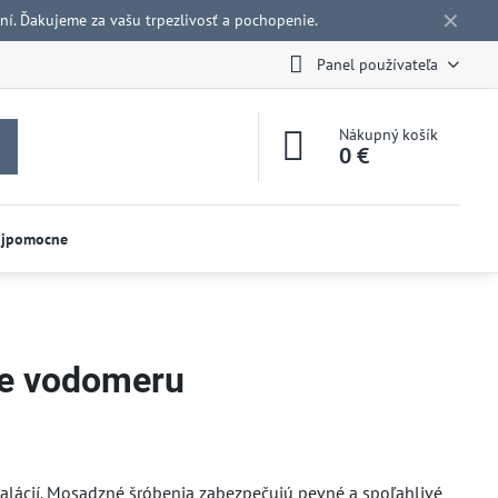
✕
í. Ďakujeme za vašu trpezlivosť a pochopenie.
Panel používateľa
Nákupný košík
0 €
ojpomocne
že vodomeru
lácií. Mosadzné šróbenia zabezpečujú pevné a spoľahlivé