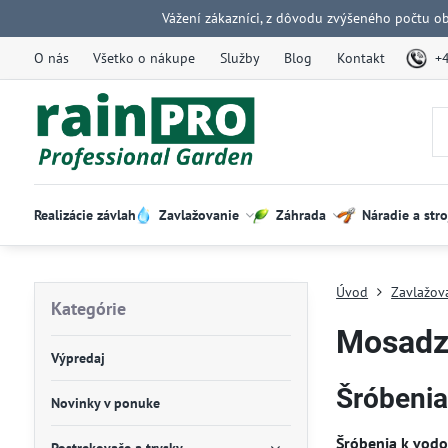
Vážení zákazníci, z dôvodu zvýšeného počtu o
O nás
Všetko o nákupe
Služby
Blog
Kontakt
+
Realizácie závlah
Zavlažovanie
Záhrada
Náradie a stro
Úvod
Zavlažov
Kategórie
Mosadz
Výpredaj
Šróbeni
Novinky v ponuke
Šróbenia k vod