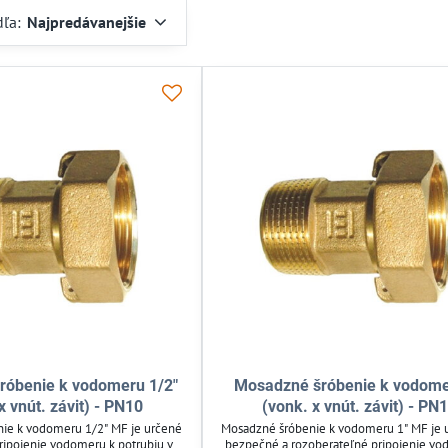
dľa:
Najpredávanejšie
róbenie k vodomeru 1/2"
Mosadzné šróbenie k vodome
x vnút. závit) - PN10
(vonk. x vnút. závit) - PN
ie k vodomeru 1/2" MF je určené
Mosadzné šróbenie k vodomeru 1" MF je 
pripojenie vodomeru k potrubiu v
bezpečné a rozoberateľné pripojenie vo