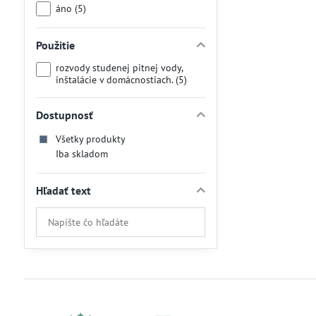
áno (5)
Použitie
rozvody studenej pitnej vody,
inštalácie v domácnostiach. (5)
Dostupnosť
Všetky produkty
Iba skladom
Hľadať text
Prehľadať
výsledky
filtra
fulltextom