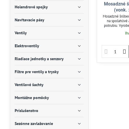
Mosadzné š
Holendrové spojky
(vonk. 
Mosadzné šróben
Navŕtavacie pásy
na spoľahlivé
potrubiu. Vyro
zabezpečuje od
Ventily
Ih
tlaku do 16
závlahové systé
a demontáž be
Elektroventily
Ideálne riešenie
Riadiace jednotky a senzory
Filtre pre ventily a trysky
Ventilové šachty
Montážne pomôcky
Príslušenstvo
Sezónne zavlažovanie