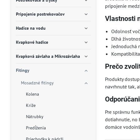
Postrekovače a trysky
pripojenie medz
Pripojenie postrekovačov
Vlastnosti
Hadice na vodu
Odolnosť voč
Dlhá životno
Kvapkové hadice
Jednoduchá m
Kompatibilit
Kvapková závlaha a Mikrozávlaha
Prečo zvol
Fitingy
Produkty dostup
Mosadzné fitingy
navrhnuté tak, a
Kolena
Odporúčani
Kríže
Pre správnu fun
Nátrubky
dotiahnutie, no
domáce vodoinšt
Predĺženia
Priechodky k nádrži