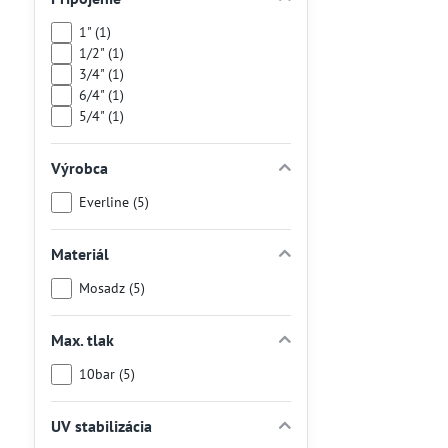
1" (1)
1/2" (1)
3/4" (1)
6/4" (1)
5/4" (1)
Výrobca
Everline (5)
Materiál
Mosadz (5)
Max. tlak
10bar (5)
UV stabilizácia