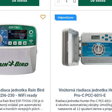
Do košíka
Do košíka
Jednoduché programovanie a diagnostika z
Odporúčame
adiaca jednotka Rain Bird
Vnútorná riadiaca jednotka H
I6-230 - WiFi ready
Pro-C PCC-601i-E
ka Rain Bird ESP-TM2I6-230 je 6-
Riadiaca jednotka Hunter Pro-C PCC-601i-E
torný ovládač pre automatickú
6 okruhov automatickej závlahy. Umožňu
ad a menších verejných plôch.
nastavenie až 12 spustení denne a pris