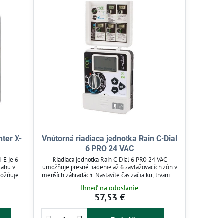
nter X-
Vnútorná riadiaca jednotka Rain C-Dial
6 PRO 24 VAC
-E je 6-
Riadiaca jednotka Rain C-Dial 6 PRO 24 VAC
lahu v
umožňuje presné riadenie až 6 zavlažovacích zón v
možňuje
menších záhradách. Nastavíte čas začiatku, trvanie a
s až 12
frekvenciu zavlažovania pre efektívnu automatickú
Ihneď na odoslanie
 V
závlahu. Ovládač podporuje 24 V
57,53 €
bilite so
elektromagnetické ventily a má podsvietený LCD
sobením
displej pre jednoduché programovanie. Je vhodný
kam.
pre záhradkárov, ktorí chcú optimalizovať spotrebu