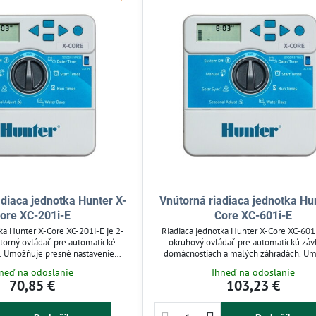
adiaca jednotka Hunter X-
Vnútorná riadiaca jednotka Hu
ore XC-201i-E
Core XC-601i-E
ka Hunter X-Core XC-201i-E je 2-
Riadiaca jednotka Hunter X-Core XC-601i
torný ovládač pre automatické
okruhový ovládač pre automatickú záv
. Umožňuje presné nastavenie
domácnostiach a malých záhradách. U
 programov s až 12 spusteniami
presné nastavenie zavlažovacích cyklov 
neď na odoslanie
Ihneď na odoslanie
 pre domáce záhrady a menšie
spusteniami denne a podporuje 24
70,85 €
103,23 €
ystémy. Podporuje pripojenie
elektromagnetické ventily. Vďaka kompati
ra a zaručuje spoľahlivý chod aj
senzorom Solar Sync šetrí vodu prispô
i výpadku napájania.
zavlažovania klimatickým podmien