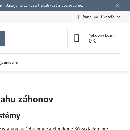
✕
í. Ďakujeme za vašu trpezlivosť a pochopenie.
Panel používateľa
Nákupný košík
0 €
ojpomocne
vlahu záhonov
ystémy
závlahy vo vašej záhrade alebo dome. Sú základom pre