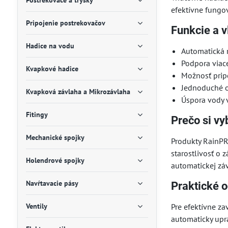
Postrekovače a trysky
efektívne fungo
Pripojenie postrekovačov
Funkcie a v
Hadice na vodu
Automatická 
Podpora viace
Kvapkové hadice
Možnosť pripo
Jednoduché o
Kvapková závlaha a Mikrozávlaha
Úspora vody 
Fitingy
Prečo si vy
Mechanické spojky
Produkty RainPR
starostlivosť o 
Holendrové spojky
automatickej záv
Navŕtavacie pásy
Praktické o
Ventily
Pre efektívne z
automaticky upr