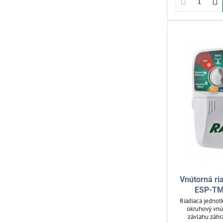
Vnútorná ri
ESP-TM2
Riadiaca jednot
okruhový vnú
závlahu záhr