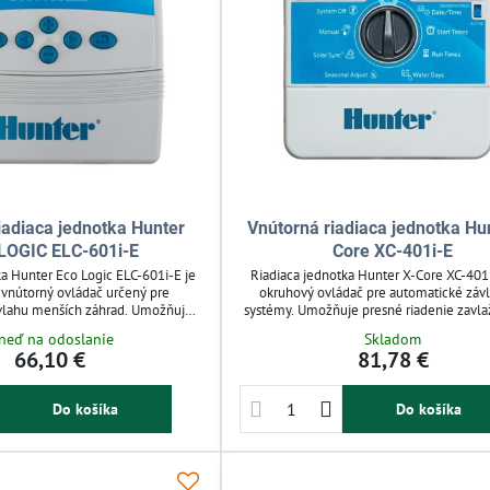
iadiaca jednotka Hunter
Vnútorná riadiaca jednotka Hu
LOGIC ELC-601i-E
Core XC-401i-E
ka Hunter Eco Logic ELC-601i-E je
Riadiaca jednotka Hunter X-Core XC-401i
vnútorný ovládač určený pre
okruhový ovládač pre automatické záv
vlahu menších záhrad. Umožňuje
systémy. Umožňuje presné riadenie zavla
avenie zavlažovacích cyklov a
až 12 spusteniami denne a nastavením pod
neď na odoslanie
Skladom
enie dažďového senzora na úsporu
sezón. Podporuje dažďové senzory a ov
66,10 €
81,78 €
chý na programovanie a spoľahlivý
čerpadla, čím šetrí vodu a zjednodu
ideálny pre efektívne záhradné
starostlivosť o záhradu. Určená je pre
zavlažovanie.
záhrady a menšie verejné plochy
Do košíka
Do košíka