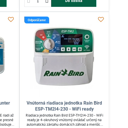
Do košíka
vyšujú...
vody a zabezpečiť...
Odporúčame
unter
Vnútorná riadiaca jednotka Rain Bird
ESP-TM2I4-230 - WiFi ready
 riadi až
Riadiaca jednotka Rain Bird ESP-TM2I4-230 - WiFi
je presné
ready je 4-okruhový vnútorný ovládač určený na
pôsobuje
automatickú závlahu domácich záhrad a menších