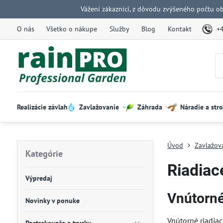
Vážení zákazníci, z dôvodu zvýšeného počtu o
O nás
Všetko o nákupe
Služby
Blog
Kontakt
+
Realizácie závlah
Zavlažovanie
Záhrada
Náradie a stro
Úvod
Zavlažov
Kategórie
Riadiac
Výpredaj
Vnútorné
Novinky v ponuke
Vnútorné riadia