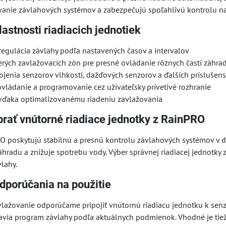
vanie závlahových systémov a zabezpečujú spoľahlivú kontrolu nad
lastnosti riadiacich jednotiek
regulácia závlahy podľa nastavených časov a intervalov
rých zavlažovacích zón pre presné ovládanie rôznych častí záhra
jenia senzorov vlhkosti, dažďových senzorov a ďalších príslušens
vládanie a programovanie cez užívateľsky prívetivé rozhranie
vďaka optimalizovanému riadeniu zavlažovania
brať vnútorné riadiace jednotky z RainPRO
O poskytujú stabilnú a presnú kontrolu závlahových systémov v d
záhradu a znižuje spotrebu vody. Výber správnej riadiacej jednot
lahy.
dporúčania na použitie
avlažovanie odporúčame pripojiť vnútornú riadiacu jednotku k se
avia program závlahy podľa aktuálnych podmienok. Vhodné je tiež 