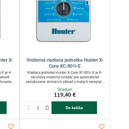
nter X-
Vnútorná riadiaca jednotka Hunter X-
Core XC-801i-E
-E je 4-
Riadiaca jednotka Hunter X-Core XC-801i-E je 8-
lahové
okruhový vnútorný ovládač pre automatické
žovania s
zavlažovanie domácich záhrad a malých verejných
ľa dní či
priestorov. Umožňuje presné nastavenie
Skladom
ládanie
zavlažovacích cyklov a ovládanie
119,40 €
šuje
elektromagnetických ventilov. Podporuje dažďové
 domáce
senzory a čerpadlá, čím šetrí vodu a optimalizuje
.
rast rastlín. Jednoduché programovanie na
Do košíka
prehľadnom displeji zvyšuje komfort používania.