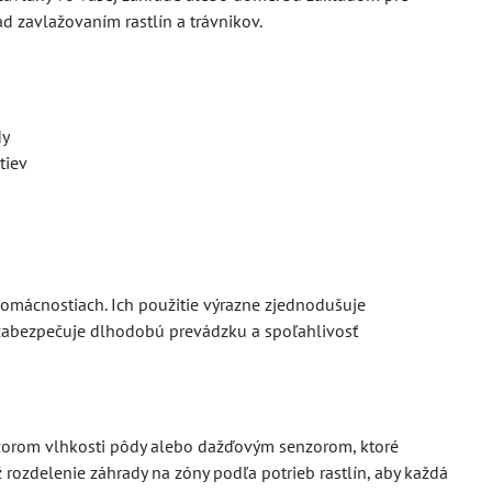
 zavlažovaním rastlín a trávnikov.
dy
tiev
omácnostiach. Ich použitie výrazne zjednodušuje
ky zabezpečuje dlhodobú prevádzku a spoľahlivosť
nzorom vlhkosti pôdy alebo dažďovým senzorom, ktoré
rozdelenie záhrady na zóny podľa potrieb rastlín, aby každá