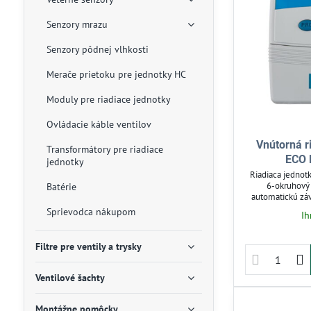
Senzory mrazu
Senzory pôdnej vlhkosti
Merače prietoku pre jednotky HC
Moduly pre riadiace jednotky
Ovládacie káble ventilov
Vnútorná r
Transformátory pre riadiace
ECO 
jednotky
Riadiaca jednot
6-okruhový 
Batérie
automatickú zá
presné nast
Sprievodca nákupom
Ih
podporuje pripoj
vody. Je jednodu
v prevádzke, 
Filtre pre ventily a trysky
Ventilové šachty
Montážne pomôcky