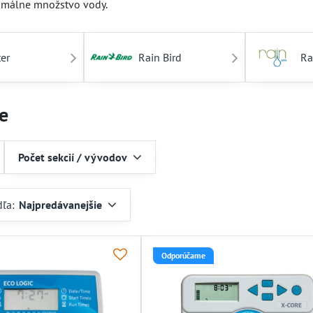
timálne množstvo vody.
er
Rain Bird
Ra
e
Počet sekcií / vývodov
dľa:
Najpredávanejšie
Odporúčame