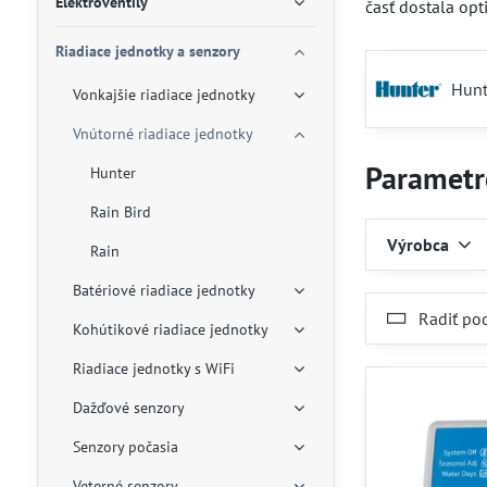
Elektroventily
časť dostala op
Riadiace jednotky a senzory
Hunt
Vonkajšie riadiace jednotky
Vnútorné riadiace jednotky
Parametr
Hunter
Rain Bird
Výrobca
Rain
Batériové riadiace jednotky
Radiť po
Kohútikové riadiace jednotky
Riadiace jednotky s WiFi
Dažďové senzory
Senzory počasia
Veterné senzory