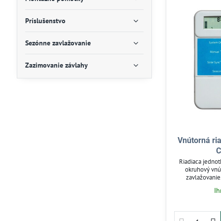
Príslušenstvo
Sezónne zavlažovanie
Zazimovanie závlahy
Vnútorná ri
C
Riadiaca jednot
okruhový vnú
zavlažovanie
zavlažovacích
Ih
denne. Vhodný
závlahové s
dažďového senzo
pr