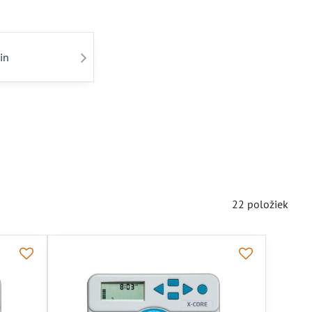
in
22
položiek