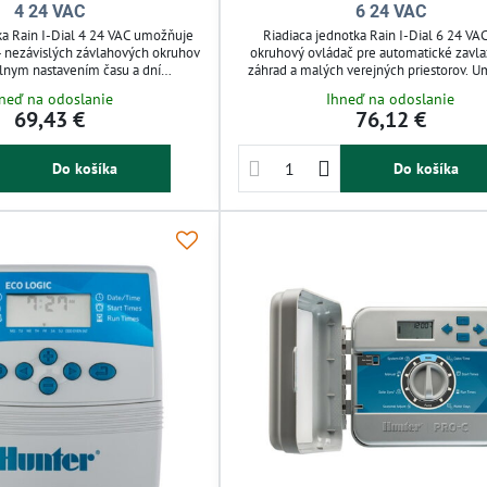
4 24 VAC
6 24 VAC
ka Rain I-Dial 4 24 VAC umožňuje
Riadiaca jednotka Rain I-Dial 6 24 VAC
4 nezávislých závlahových okruhov
okruhový ovládač pre automatické zavl
álnym nastavením času a dní
záhrad a malých verejných priestorov. 
hodná pre domáce záhrady a malé
presné nastavenie doby zavlažovania a o
neď na odoslanie
Ihneď na odoslanie
y, podporuje pripojenie dažďového
v rámci 4 programov. Ovláda elektroma
69,43 €
76,12 €
la. Jednoduché programovanie cez
ventily na 24 V a podporuje pripojenie 
nač a podsvietený LCD displej
senzora. Pamätá nastavenia aj pri výpad
ektívne a úsporné zavlažovanie.
vďaka zálohe na batérie. Jednodu
Do košíka
Do košíka
programovanie a spoľahlivý chod.