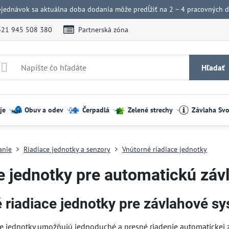
bjednávok sa aktuálna doba dodania môže predĺžiť na 2 – 4 pracovných dn
421 945 508 380
Partnerská zóna
Hľadať
je
Obuv a odev
Čerpadlá
Zelené strechy
Závlaha Sv
anie
Riadiace jednotky a senzory
Vnútorné riadiace jednotky
e jednotky pre automatickú zá
 riadiace jednotky pre závlahové s
ce jednotky umožňujú jednoduché a presné riadenie automatickej 