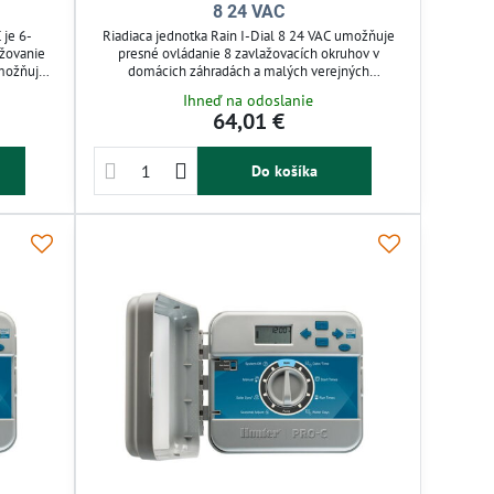
8 24 VAC
 je 6-
Riadiaca jednotka Rain I-Dial 8 24 VAC umožňuje
ažovanie
presné ovládanie 8 zavlažovacích okruhov v
Umožňuje
domácich záhradách a malých verejných
pakovania
priestoroch. Jednoduché 3-krokové programovanie
Ihneď na odoslanie
gnetické
a podsvietený LCD displej zjednodušujú nastavenie
64,01 €
dažďového
a monitorovanie. Podpora dažďového senzora a
ku prúdu
riadenie čerpadla zvyšujú efektivitu zavlažovania.
ché
Napájanie 24 V a ochrana pamäte zabezpečujú
Do košíka
..
spoľahlivú prevádzku.