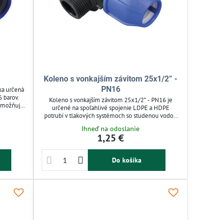
Koleno s vonkajším závitom 25x1/2” -
PN16
ka určená
 barov.
Koleno s vonkajším závitom 25x1/2” - PN16 je
 umožňuje
určené na spoľahlivé spojenie LDPE a HDPE
ka modrej
potrubí v tlakových systémoch so studenou vodou
akovane
do 16 barov. Jednoduchá montáž bez špeciálneho
Ihneď na odoslanie
 aj pitnú
náradia umožňuje rýchle nasadenie a opakované
1,25 €
použitie. Vhodné pre tlakové závlahové rozvody s
integrovaným tesnením pre bezpečný spoj.
Do košíka