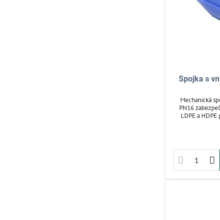
Spojka s vn
Mechanická sp
PN16 zabezpeču
LDPE a HDPE p
systémoch do 
špeciálneho 
použitie. Ideá
rozvody pitnej 
i