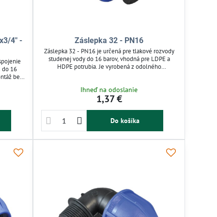
x3/4" -
Záslepka 32 - PN16
Záslepka 32 - PN16 je určená pre tlakové rozvody
studenej vody do 16 barov, vhodná pre LDPE a
spojenie
HDPE potrubia. Je vyrobená z odolného
 do 16
polypropylénu a umožňuje bezpečné a pevné
ntáž bez
ukončenie potrubia. Jednoduchá montáž bez
ateľná,
Ihneď na odoslanie
potreby špeciálneho náradia zabezpečuje rýchle
tnú vodu.
1,37 €
použitie v závlahových systémoch.
álna pre
vody v
Do košíka