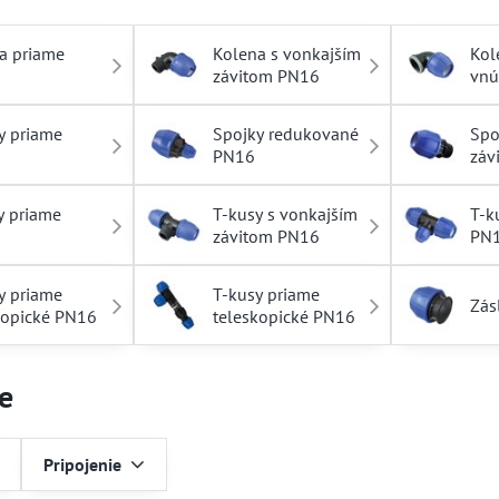
a priame
Kolena s vonkajším
Kol
závitom PN16
vnú
PN
y priame
Spojky redukované
Spo
PN16
záv
y priame
T-kusy s vonkajším
T-k
závitom PN16
PN
y priame
T-kusy priame
Zás
kopické PN16
teleskopické PN16
e
Pripojenie