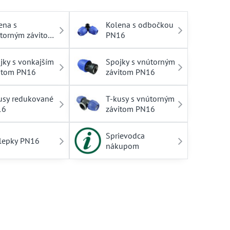
ena s
Kolena s odbočkou
torným závitom
PN16
16
jky s vonkajším
Spojky s vnútorným
itom PN16
závitom PN16
usy redukované
T-kusy s vnútorným
16
závitom PN16
Sprievodca
lepky PN16
nákupom