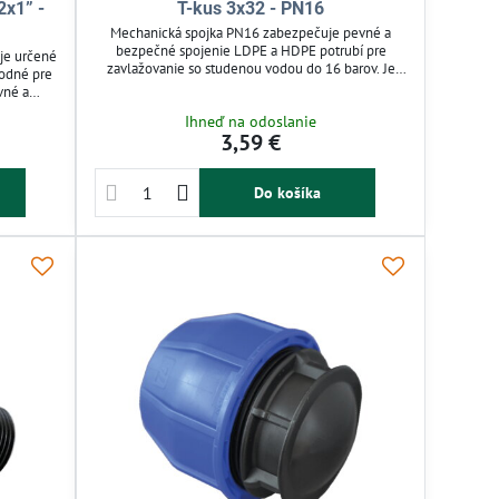
2x1” -
T-kus 3x32 - PN16
Mechanická spojka PN16 zabezpečuje pevné a
bezpečné spojenie LDPE a HDPE potrubí pre
je určené
zavlažovanie so studenou vodou do 16 barov. Je
hodné pre
rozoberateľná a opakovane použiteľná, čo uľahčuje
vné a
montáž aj servis. Vďaka modrej matice ju ľahko
témoch.
Ihneď na odoslanie
identifikujete. Vhodná pre tlakové rozvody v
ateľná a
3,59 €
záhradných a závlahových systémoch.
rady a
Do košíka