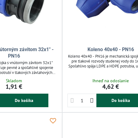
útorným závitom 32x1" -
Koleno 40x40 - PN16
PN16
Koleno 40x40 - PN16 je mechanická spoj
pre tlakové rozvody studenej vody do 16
ojka s vnútorným závitom 32x1"
Spoľahlivo spája LDPE a HDPE potrubia,
je pevné a spoľahlivé spojenie
jednoduchú montáž bez poškodenia. Vďa
otrubí v tlakových závlahových
matici je ľahko identifikovateľná a op
16 barov. Uľahčuje montáž bez
Skladom
Ihneď na odoslanie
použiteľná. Vhodná pre závlahové systémy
náradia a umožňuje opakované
1,91 €
4,62 €
vodu.
lna pre záhradné zavlažovanie a
vody. Modrá matica zjednodušuje
dentifikáciu spojky.
Do košíka
Do košíka