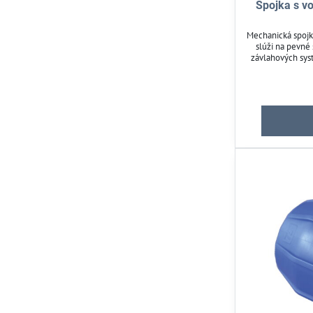
Spojka s v
Mechanická spojk
slúži na pevné
závlahových sy
barov. Umožňuj
náradia a je op
uľahčuje identifi
závitov. Vhod
tl