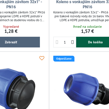
onkajším závitom 32x1" -
Koleno s vonkajším závitom 3
PN16
PN16
a s vonkajším závitom 32x1" PN16
Koleno s vonkajším závitom 32x1” - PN16 
 spojenie LDPE a HDPE potrubí v
pre tlakové rozvody vody do 16 barov. V
stémoch so studenou vodou do 16
LDPE a HDPE potrubia, umožňuje pe
e rýchlu montáž bez špeciálneho
spoľahlivé spojenie v závlahových sys
Vypredané
Ihneď na odoslanie
akovane použiteľná. Modrá matica
Montáž je jednoduchá, spojka je rozober
1,28 €
1,57 €
káciu a zaisťuje spoľahlivé tesnenie
opakovane použiteľná. Ideálne pre záh
ná pre záhradné zavlažovanie a
automatické zavlažovanie.
akové rozvody vody.
Zobraziť
Do košíka
Odporúčame