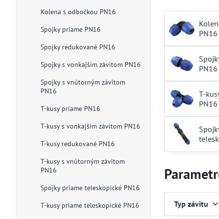
Kolena s odbočkou PN16
Kolen
Spojky priame PN16
PN16
Spojky redukované PN16
Spojk
Spojky s vonkajším závitom PN16
PN16
Spojky s vnútorným závitom
PN16
T-kus
PN16
T-kusy priame PN16
T-kusy s vonkajším závitom PN16
Spojk
teles
T-kusy redukované PN16
T-kusy s vnútorným závitom
Parametr
PN16
Spojky priame teleskopické PN16
Typ závitu
T-kusy priame teleskopické PN16