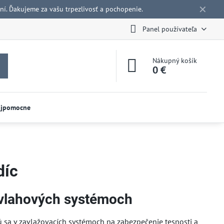
✕
í. Ďakujeme za vašu trpezlivosť a pochopenie.
Panel používateľa
Nákupný košík
0 €
ojpomocne
díc
ávlahových systémoch
ú sa v zavlažovacích systémoch na zabezpečenie tesnosti a