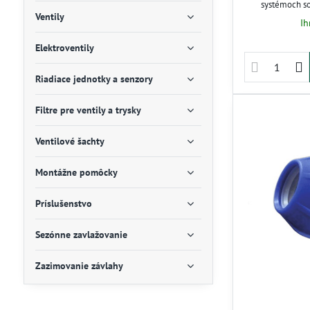
systémoch so
Zabezpečuje pev
Ventily
Ih
dodatočných tes
rozoberateľn
Elektroventily
zjednodušuje se
rozvody v záhr
Riadiace jednotky a senzory
Filtre pre ventily a trysky
Ventilové šachty
Montážne pomôcky
Príslušenstvo
Sezónne zavlažovanie
Zazimovanie závlahy