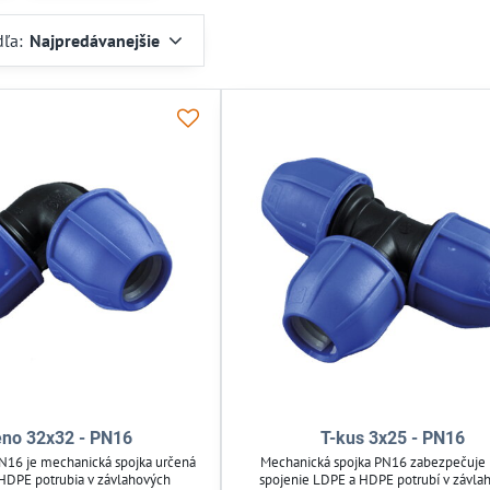
dľa:
Najpredávanejšie
eno 32x32 - PN16
T-kus 3x25 - PN16
N16 je mechanická spojka určená
Mechanická spojka PN16 zabezpečuje
HDPE potrubia v závlahových
spojenie LDPE a HDPE potrubí v závla