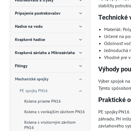
Postrekovače a trysky
stability potrubi
Pripojenie postrekovačov
Technické 
Hadice na vodu
Materiál: Pol
Určené na po
Kvapkové hadice
Odolnosť voč
Jednoduchá m
Kvapková závlaha a Mikrozávlaha
Vhodné pre v
Fitingy
Výhody pou
Mechanické spojky
Výber spojok na
Týmto spôsobom 
PE spojky PN16
Praktické o
Kolena priame PN16
PE spojky PN16 s
Kolena s vonkajším závitom PN16
záhradu. Pri inš
Kolena s vnútorným závitom
závlahového sy
PN16