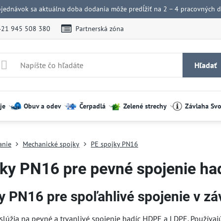
bjednávok sa aktuálna doba dodania môže predĺžiť na 2 – 4 pracovných dn
421 945 508 380
Partnerská zóna
Hľadať
je
Obuv a odev
Čerpadlá
Zelené strechy
Závlaha Sv
anie
Mechanické spojky
PE spojky PN16
ky PN16 pre pevné spojenie ha
y PN16 pre spoľahlivé spojenie v z
slúžia na pevné a trvanlivé spojenie hadíc HDPE a LDPE. Používaj