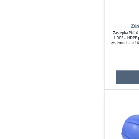
Zás
Záslepka PN16 
LDPE a HDPE p
systémoch do 16
konštrukcii a 
jednoduchá be
Záslepka je opa
spoľahlivé tes