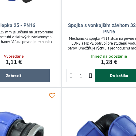
lepka 25 - PN16
Spojka s vonkajším závitom 32
PN16
25 mm je určená na uzatvorenie
otrubí v tlakových závlahových
Mechanická spojka PN16 slúži na pevné 
 barov. Vďaka pevnej mechanickej
LDPE a HDPE potrubí pre studenú vodu
modrej matice je montáž rýchla a
barov. Umožňuje rýchlu a jednoduchú mo
z potreby špeciálneho náradia.
špeciálneho náradia. Spojka je rozober
Vypredané
Ihneď na odoslanie
kovane použiteľná a zabezpečuje
opakovane použiteľná a vhodná aj pre pi
1,11 €
1,28 €
nenie, vhodná pre studenú vodu
Modrá matica uľahčuje identifikáciu. Ide
vrátane pitnej.
tlakové závlahové systémy a rozvody 
záhrade.
Zobraziť
Do košíka