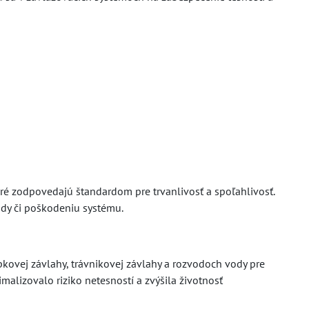
 zodpovedajú štandardom pre trvanlivosť a spoľahlivosť.
dy či poškodeniu systému.
kovej závlahy, trávnikovej závlahy a rozvodoch vody pre
imalizovalo riziko netesností a zvýšila životnosť