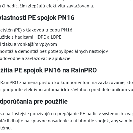
a či hadíc, čím zlepšujú efektivitu zavlažovania.
vlastnosti PE spojok PN16
yetylén (PE) s tlakovou triedou PN16
užitie s hadicami HDPE a LDPE
i tlaku a vonkajším vplyvom
ontáž a demontáž bez potreby špeciálnych nástrojov
odovodné a zavlažovacie aplikácie
žitia PE spojok PN16 na RainPRO
 RainPRO znamená prístup ku komponentom na zavlažovanie, ktoré
podporíte efektívnu automatickú závlahu a predídete únikom vo
dporúčania pre použitie
a najčastejšie používajú na prepájanie PE hadíc v systémoch kvap
talácii dbajte na správne nasadenie a utiahnutie spojok, aby sa min
stému.