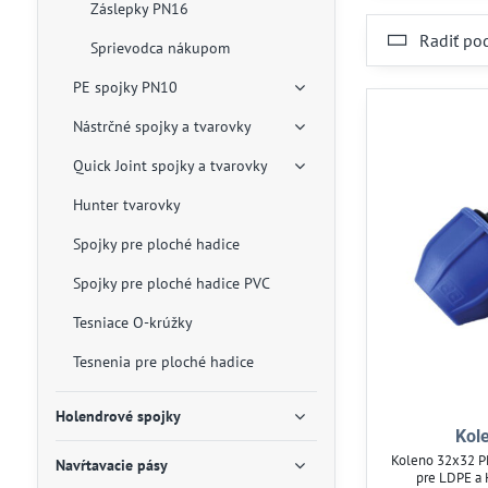
Záslepky PN16
Radiť po
Sprievodca nákupom
PE spojky PN10
Nástrčné spojky a tvarovky
Quick Joint spojky a tvarovky
Hunter tvarovky
Spojky pre ploché hadice
Spojky pre ploché hadice PVC
Tesniace O-krúžky
Tesnenia pre ploché hadice
Holendrové spojky
Kol
Koleno 32x32 P
Navŕtavacie pásy
pre LDPE a 