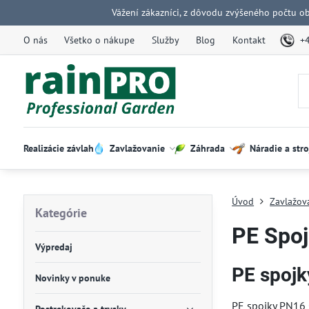
Vážení zákazníci, z dôvodu zvýšeného počtu o
O nás
Všetko o nákupe
Služby
Blog
Kontakt
+
Realizácie závlah
Zavlažovanie
Záhrada
Náradie a stro
Úvod
Zavlažov
Kategórie
PE Spoj
Výpredaj
PE spojk
Novinky v ponuke
PE spojky PN16 