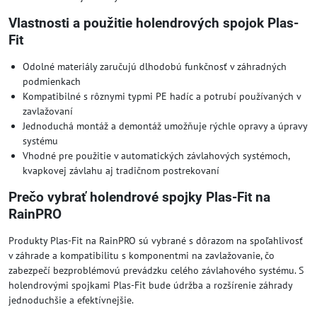
Vlastnosti a použitie holendrových spojok Plas-
Fit
Odolné materiály zaručujú dlhodobú funkčnosť v záhradných
podmienkach
Kompatibilné s rôznymi typmi PE hadíc a potrubí používaných v
zavlažovaní
Jednoduchá montáž a demontáž umožňuje rýchle opravy a úpravy
systému
Vhodné pre použitie v automatických závlahových systémoch,
kvapkovej závlahu aj tradičnom postrekovaní
Prečo vybrať holendrové spojky Plas-Fit na
RainPRO
Produkty Plas-Fit na RainPRO sú vybrané s dôrazom na spoľahlivosť
v záhrade a kompatibilitu s komponentmi na zavlažovanie, čo
zabezpečí bezproblémovú prevádzku celého závlahového systému. S
holendrovými spojkami Plas-Fit bude údržba a rozšírenie záhrady
jednoduchšie a efektívnejšie.