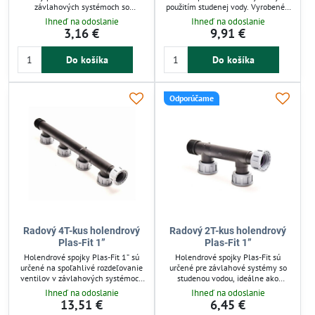
závlahových systémoch so
použitím studenej vody. Vyrobené z
studenou vodou. Vyrobený z UV
UV stabilizovaného polypropylénu
Ihneď na odoslanie
Ihneď na odoslanie
stabilizovaného polypropylénu,
(PP), zaručujú odolnosť proti
3,16 €
9,91 €
odoláva poveternostným vplyvom a
poveternostným vplyvom a tlak do
tlaku do 10 bar. Rýchla montáž bez
10 bar. Spojenie je rýchle a
Do košíka
Do košíka
náradia zabezpečuje tesné a
bezpečné vďaka gumovým
spoľahlivé spojenie, ideálne pre
tesneniam, vhodné pre ventilové
záhradnú závlahu.
rozdeľovače. Ideálne pre spoľahlivé
a ľahko udržiavateľné zavlažovanie
Odporúčame
záhrady.
Radový 4T-kus holendrový
Radový 2T-kus holendrový
Plas-Fit 1”
Plas-Fit 1”
Holendrové spojky Plas-Fit 1” sú
Holendrové spojky Plas-Fit sú
určené na spoľahlivé rozdeľovanie
určené pre závlahové systémy so
ventilov v závlahových systémoch
studenou vodou, ideálne ako
so studenou vodou. Vyrobené z UV
ventilové rozdeľovače. Vyrobené z
Ihneď na odoslanie
Ihneď na odoslanie
stabilizovaného polypropylénu
UV stabilizovaného polypropylénu
13,51 €
6,45 €
odolávajú poveternostným vplyvom
odolávajú poveternostným vplyvom