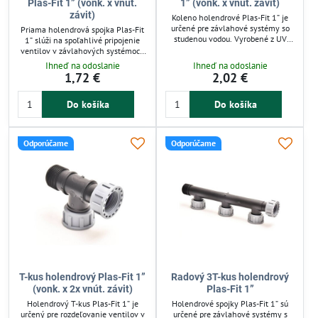
Plas-Fit 1” (vonk. x vnút.
1” (vonk. x vnút. závit)
závit)
Koleno holendrové Plas-Fit 1” je
určené pre závlahové systémy so
Priama holendrová spojka Plas-Fit
studenou vodou. Vyrobené z UV
1” slúži na spoľahlivé pripojenie
stabilizovaného polypropylénu,
ventilov v závlahových systémoch
odoláva poveternostným vplyvom a
so studenou vodou. Vyrobená z UV
Ihneď na odoslanie
Ihneď na odoslanie
tlaku do 10 bar. Jednoduchá montáž
stabilizovaného polypropylénu
1,72 €
2,02 €
bez náradia vďaka gumovému
odoláva poveternostným vplyvom a
tesneniu zaručuje spoľahlivé
tlaku do 10 bar. Montáž je rýchla
utesnenie. Ideálne pre ventilové
Do košíka
Do košíka
bez náradia, tesnenie zabezpečuje
rozdeľovače v záhrade a
spoľahlivú ochranu proti únikom.
automatickej závlahy.
Ideálna pre vonkajšie použitie v
záhradnej závlahu.
Odporúčame
Odporúčame
T-kus holendrový Plas-Fit 1”
Radový 3T-kus holendrový
(vonk. x 2x vnút. závit)
Plas-Fit 1”
Holendrový T-kus Plas-Fit 1” je
Holendrové spojky Plas-Fit 1” sú
určený pre rozdeľovanie ventilov v
určené pre závlahové systémy s