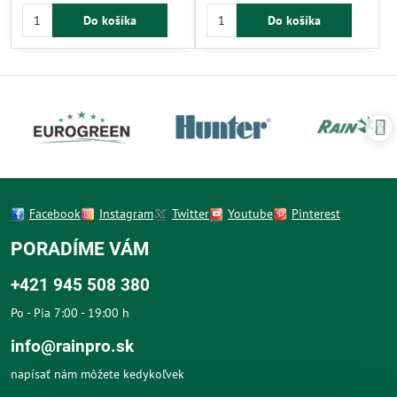
a tlaku do 10 bar. Rýchla montáž
a chemikáliám. Rýchla montáž bez
Do košíka
Do košíka
bez náradia vďaka gumovému
náradia a spoľahlivé tesnenie
tesneniu znižuje riziko úniku vody.
znižujú riziko úniku vody. Vhodné
Vhodné pre záhradné zavlažovanie
pre tlak do 10 bar, s možnosťou
a jednoduchú údržbu.
opakovaného rozoberania.
Facebook
Instagram
Twitter
Youtube
Pinterest
PORADÍME VÁM
+421 945 508 380
Po - Pia 7:00 - 19:00 h
info@rainpro.sk
napísať nám môžete kedykoľvek