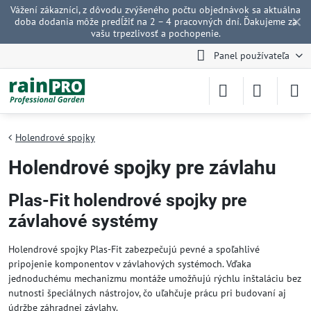
Vážení zákazníci, z dôvodu zvýšeného počtu objednávok sa aktuálna
✕
doba dodania môže predĺžiť na 2 – 4 pracovných dní. Ďakujeme za
vašu trpezlivosť a pochopenie.
Panel používateľa
Holendrové spojky
Holendrové spojky pre závlahu
Plas-Fit holendrové spojky pre
závlahové systémy
Holendrové spojky Plas-Fit zabezpečujú pevné a spoľahlivé
pripojenie komponentov v závlahových systémoch. Vďaka
jednoduchému mechanizmu montáže umožňujú rýchlu inštaláciu bez
nutnosti špeciálnych nástrojov, čo uľahčuje prácu pri budovaní aj
údržbe záhradnej závlahy.