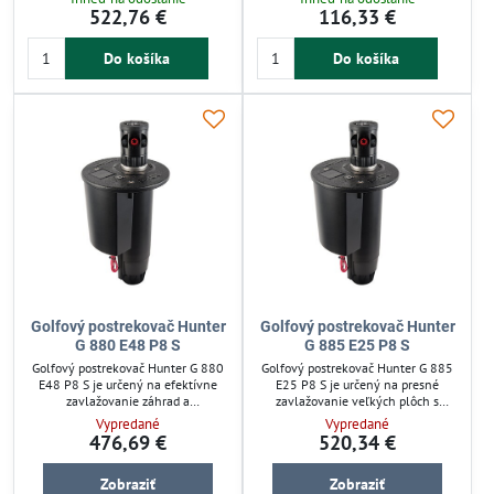
výškou 34 cm a vnútorným
osadenie do zeme, čím
522,76 €
116,33 €
priemerom 19 cm, kompatibilné so
minimalizuje poškodenie. Robustná
závitom ACME 6/4". Ideálne pre
konštrukcia zabezpečuje dlhodobú
výmenu poškodených dielov a
Do košíka
Do košíka
spoľahlivosť. Vhodný pre golfové
predĺženie životnosti postrekovačov.
ihriská aj rozsiahle záhrady, šetrí
vodu a udržiava trávnik zdravý a
svieži.
Golfový postrekovač Hunter
Golfový postrekovač Hunter
G 880 E48 P8 S
G 885 E25 P8 S
Golfový postrekovač Hunter G 880
Golfový postrekovač Hunter G 885
E48 P8 S je určený na efektívne
E25 P8 S je určený na presné
zavlažovanie záhrad a
zavlažovanie veľkých plôch s
poľnohospodárskych plôch. Má 9
dostrekom až 25,9 m. Vďaka výsuvu
Vypredané
Vypredané
cm výsuv pre jednoduchú
9 cm a pripojeniu 1 1/2“ ACME
476,69 €
520,34 €
manipuláciu a dosah až 25,9 metra,
zabezpečuje stabilné a pevné
čo umožňuje pokrytie väčších plôch
spojenie v zavlažovacom systéme.
Zobraziť
Zobraziť
bez presunu. Pracuje pri tlaku 5,5
Nastaviteľná výseč umožňuje