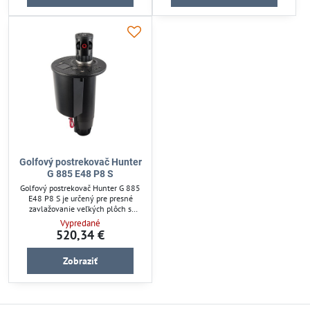
bar a poskytuje rovnomerný plný
flexibilné pokrytie záhrady alebo
kruhový postrek. Spoľahlivé
poľa. Ideálny pre záhradkárov a
pripojenie 1 1/2“ ACME zabezpečuje
profesionálne závlahové systémy.
stabilitu. Robustná konštrukcia
zaručuje dlhodobú...
Golfový postrekovač Hunter
G 885 E48 P8 S
Golfový postrekovač Hunter G 885
E48 P8 S je určený pre presné
zavlažovanie veľkých plôch s
dostrekom až 25,9 m. Výsuv 9 cm
Vypredané
zjednodušuje manipuláciu a
520,34 €
pripojenie 11/2“ ACME zabezpečuje
pevné spojenie. Nastaviteľná výseč
Zobraziť
umožňuje flexibilné nastavenie
podľa potrieb záhrady či poľa.
Ideálny pre efektívne závlahové
systémy s tlakom 5,5 baru.