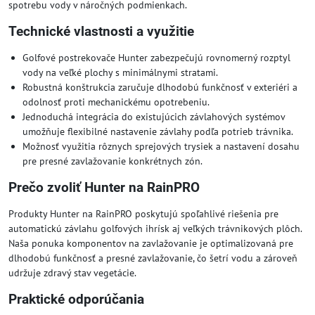
spotrebu vody v náročných podmienkach.
Technické vlastnosti a využitie
Golfové postrekovače Hunter zabezpečujú rovnomerný rozptyl
vody na veľké plochy s minimálnymi stratami.
Robustná konštrukcia zaručuje dlhodobú funkčnosť v exteriéri a
odolnosť proti mechanickému opotrebeniu.
Jednoduchá integrácia do existujúcich závlahových systémov
umožňuje flexibilné nastavenie závlahy podľa potrieb trávnika.
Možnosť využitia rôznych sprejových trysiek a nastavení dosahu
pre presné zavlažovanie konkrétnych zón.
Prečo zvoliť Hunter na RainPRO
Produkty Hunter na RainPRO poskytujú spoľahlivé riešenia pre
automatickú závlahu golfových ihrísk aj veľkých trávnikových plôch.
Naša ponuka komponentov na zavlažovanie je optimalizovaná pre
dlhodobú funkčnosť a presné zavlažovanie, čo šetrí vodu a zároveň
udržuje zdravý stav vegetácie.
Praktické odporúčania