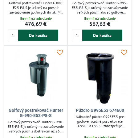
Golfový postrekovač Hunter G 880
Golfový postrekovač Hunter G-995-
E25 P8 S je určený na presné
E53-P8-S je určený na zavlažovanie
zavlažovanie golfových ihrísk. Má
veľkých plôch, ako sú golfové
výsuv 9 cm, ktorý minimalizuje
ihriská. S dostrekom 24,7 m a
Ihneď na odoslanie
Ihneď na odoslanie
riziko poškodenia pri kosení. Dosah
výsuvom 8 cm zabezpečuje presné a
476,69 €
567,63 €
25,9 m pokrýva veľké plochy
rovnomerné pokrytie trávnika.
rovnomerne, nastaviteľná výseč
Odolná konštrukcia minimalizuje
Do košíka
Do košíka
šetrí vodu. Vhodný pre
straty vody a chráni jemný povrch.
profesionálne použitie s dlhou
Vhodný pre profesionálne použitie v
životnosťou.
náročných podmienkach.
Golfový postrekovač Hunter
Púzdro G995E53 674600
G-990-E53-P8-S
Náhradné púzdro G995E53 pre
golfové rotačné postrekovače
Golfový postrekovač Hunter G-990-
G990E a G995E zabezpečuje
E53-P8-S je určený na zavlažovanie
ochranu a stabilitu zariadenia.
veľkých plôch s dostrekom až 26,8
Vyrobené z odolného materiálu s
m. Výsuv 8 cm umožňuje diskrétne
Ihneď na odoslanie
Ihneď na odoslanie