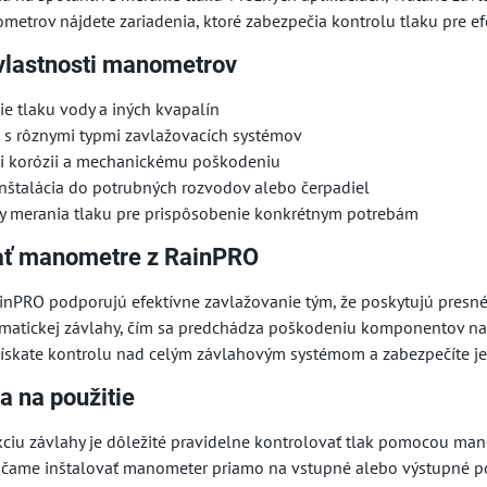
metrov nájdete zariadenia, ktoré zabezpečia kontrolu tlaku pre e
vlastnosti manometrov
e tlaku vody a iných kvapalín
a s rôznymi typmi zavlažovacích systémov
i korózii a mechanickému poškodeniu
nštalácia do potrubných rozvodov alebo čerpadiel
y merania tlaku pre prispôsobenie konkrétnym potrebám
ať manometre z RainPRO
nPRO podporujú efektívne zavlažovanie tým, že poskytujú presné
omatickej závlahy, čím sa predchádza poškodeniu komponentov na
získate kontrolu nad celým závlahovým systémom a zabezpečíte j
a na použitie
kciu závlahy je dôležité pravidelne kontrolovať tlak pomocou ma
čame inštalovať manometer priamo na vstupné alebo výstupné potr