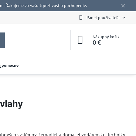
✕
í. Ďakujeme za vašu trpezlivosť a pochopenie.
Panel používateľa
Nákupný košík
0 €
ojpomocne
vlahy
lahových systémov, čerpadiel a domácej vodárenskej techniky.