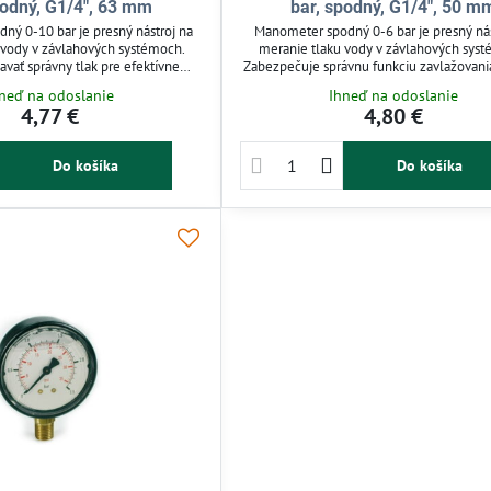
podný, G1/4", 63 mm
bar, spodný, G1/4", 50 m
ý 0-10 bar je presný nástroj na
Manometer spodný 0-6 bar je presný nás
 vody v závlahových systémoch.
meranie tlaku vody v závlahových sys
vať správny tlak pre efektívne
Zabezpečuje správnu funkciu zavlažovania
áhrad, skleníkov či závlahových
systém pred pretlakom. Kompaktný di
neď na odoslanie
Ihneď na odoslanie
e kompaktný, odolný a ľahko sa
jednoduchá inštalácia sú ideálne pre z
4,77 €
4,80 €
uje spoľahlivú kontrolu tlaku pre
skleníky aj menšie zavlažovacie projekt
émovú prevádzku systému.
udržať stabilný tlak a efektívne zavlaž
Do košíka
Do košíka