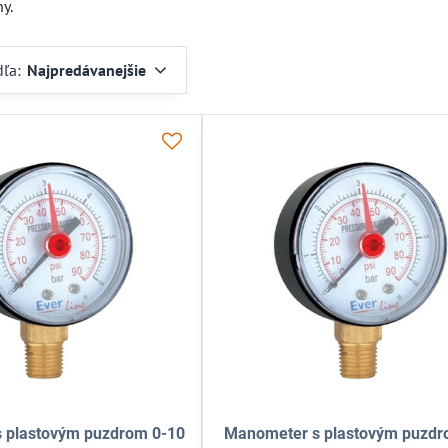
y.
dľa:
Najpredávanejšie
 plastovým puzdrom 0-10
Manometer s plastovým puzdr