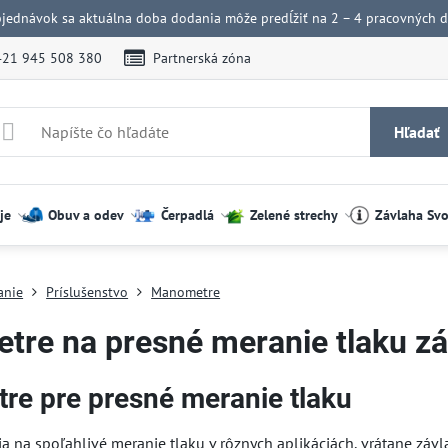
bjednávok sa aktuálna doba dodania môže predĺžiť na 2 – 4 pracovných dn
421 945 508 380
Partnerská zóna
Hľadať
je
Obuv a odev
Čerpadlá
Zelené strechy
Závlaha Sv
anie
Príslušenstvo
Manometre
re na presné meranie tlaku zá
e pre presné meranie tlaku
a na spoľahlivé meranie tlaku v rôznych aplikáciách, vrátane záv