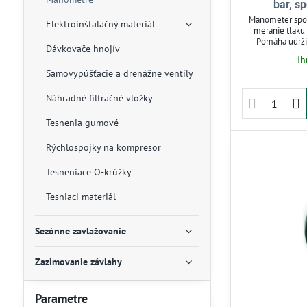
bar, s
Manometer spodn
Elektroinštalačný materiál
meranie tlaku
Pomáha udržia
Dávkovače hnojív
zavlažovanie z
Ih
komponentov. J
Samovypúšťacie a drenážne ventily
inštaluje. Umožň
bezprobl
Náhradné filtračné vložky
Tesnenia gumové
Rýchlospojky na kompresor
Tesneniace O-krúžky
Tesniaci materiál
Sezónne zavlažovanie
Zazimovanie závlahy
Parametre