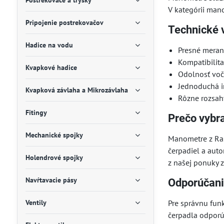
Postrekovače a trysky
V kategórii mano
Pripojenie postrekovačov
Technické 
Hadice na vodu
Presné merani
Kompatibilit
Kvapkové hadice
Odolnosť voč
Jednoduchá i
Kvapková závlaha a Mikrozávlaha
Rôzne rozsah
Fitingy
Prečo vybr
Mechanické spojky
Manometre z Rai
čerpadiel a aut
Holendrové spojky
z našej ponuky 
Navŕtavacie pásy
Odporúčani
Ventily
Pre správnu fun
čerpadla odporú