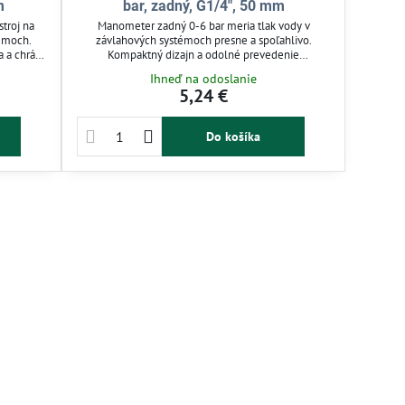
m
bar, zadný, G1/4", 50 mm
troj na
Manometer zadný 0-6 bar meria tlak vody v
témoch.
závlahových systémoch presne a spoľahlivo.
 a chráni
Kompaktný dizajn a odolné prevedenie
zajn a
zabezpečujú dlhú životnosť. Vhodný pre záhrady,
Ihneď na odoslanie
áhrady,
skleníky aj automatické zavlažovanie. Jednoduchá
5,24 €
y. Pomáha
inštalácia umožňuje rýchlu kontrolu a úpravu tlaku
ovanie.
pre efektívnu závlahu.
Do košíka