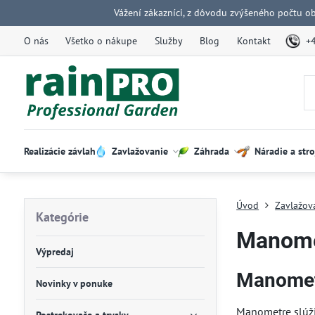
Vážení zákazníci, z dôvodu zvýšeného počtu o
O nás
Všetko o nákupe
Služby
Blog
Kontakt
+
Realizácie závlah
Zavlažovanie
Záhrada
Náradie a stro
Úvod
Zavlažov
Kategórie
Manomet
Výpredaj
Manometr
Novinky v ponuke
Manometre slúži