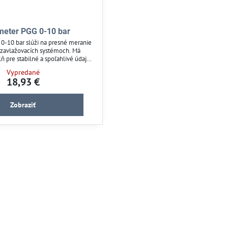
eter PGG 0-10 bar
-10 bar slúži na presné meranie
 zavlažovacích systémoch. Má
ň pre stabilné a spoľahlivé údaje.
pripojeniu 1/4" vonkajší závit je
Vypredané
a montáž. Vhodný pre záhrady,
18,93 €
lahové projekty. Umožňuje presnú
laku pre efektívnu závlahu.
Zobraziť