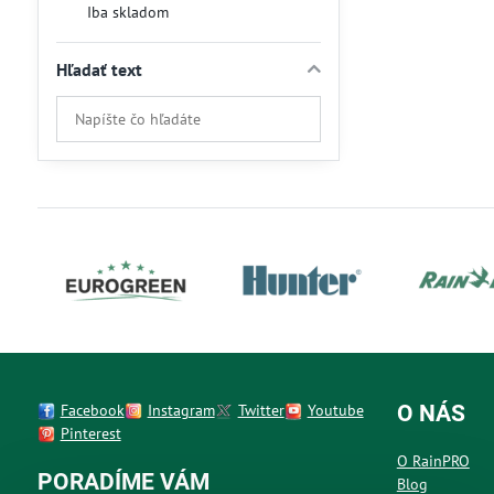
Iba skladom
Hľadať text
Prehľadať
výsledky
filtra
fulltextom
Facebook
Instagram
Twitter
Youtube
O NÁS
Pinterest
O RainPRO
PORADÍME VÁM
Blog