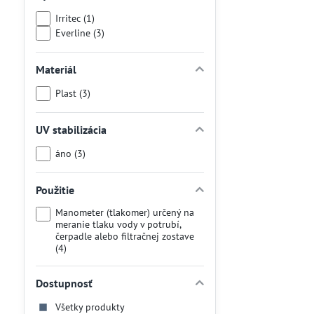
Irritec (1)
Everline (3)
Materiál
Plast (3)
UV stabilizácia
áno (3)
Použitie
Manometer (tlakomer) určený na
meranie tlaku vody v potrubí,
čerpadle alebo filtračnej zostave
(4)
Dostupnosť
Všetky produkty