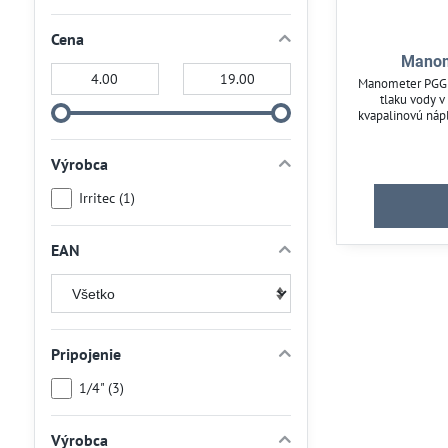
Cena
Manom
Od:
Do:
Manometer PGG 0
tlaku vody v
kvapalinovú nápl
Vďaka spodnému 
jednoduchý n
Výrobca
skleníky a záv
kontrolu t
Irritec (1)
EAN
Pripojenie
1/4" (3)
Výrobca