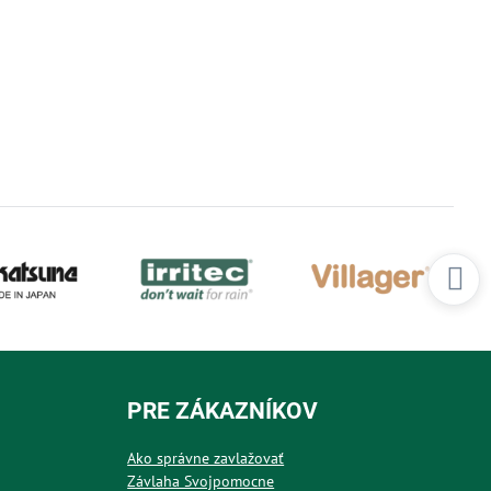
PRE ZÁKAZNÍKOV
Ako správne zavlažovať
Závlaha Svojpomocne