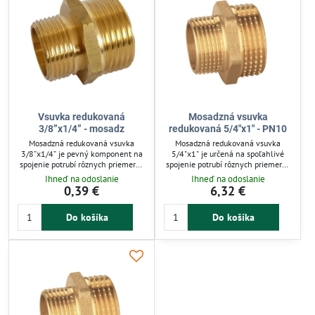
Vsuvka redukovaná
Mosadzná vsuvka
3/8”x1/4” - mosadz
redukovaná 5/4"x1" - PN10
Mosadzná redukovaná vsuvka
Mosadzná redukovaná vsuvka
3/8”x1/4” je pevný komponent na
5/4"x1" je určená na spoľahlivé
spojenie potrubí rôznych priemerov
spojenie potrubí rôznych priemerov
v zavlažovacích a technických
v závlahových a technických
Ihneď na odoslanie
Ihneď na odoslanie
systémoch. Odolná voči korózii a
systémoch. Vďaka pevnej mosadzi
0,39 €
6,32 €
vysokým teplotám, zabezpečuje
odoláva korózii a vysokému tlaku
tesné a spoľahlivé spoje. Vhodná
do 16 bar. Vhodná pre vodu, vzduch,
Do košíka
Do košíka
pre vodu, vzduch, plyn aj oleje,
plyn či oleje, zabezpečuje tesné a
ideálna pre záhradnú závlahu a
trvácne spoje s jednoduchou
domové inštalácie.
montážou.