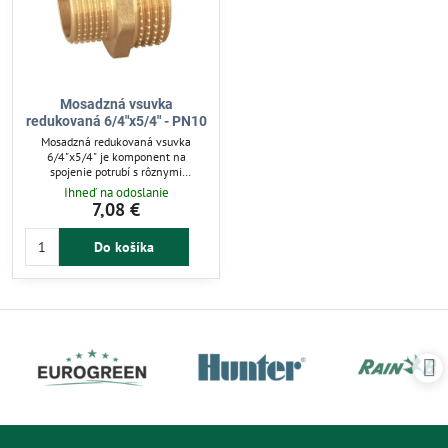
Mosadzná vsuvka
redukovaná 6/4"x5/4" - PN10
Mosadzná redukovaná vsuvka
6/4"x5/4" je komponent na
spojenie potrubí s rôznymi
priemermi. Vďaka odolnej mosadzi
Ihneď na odoslanie
zabezpečuje pevné, korózii odolné a
7,08 €
tesné spoje. Vhodná pre vodovodné,
vykurovacie aj priemyselné
Do košíka
systémy. Uľahčuje montáž a
zaručuje dlhodobú spoľahlivosť v
závlahových a technických
rozvodoch.