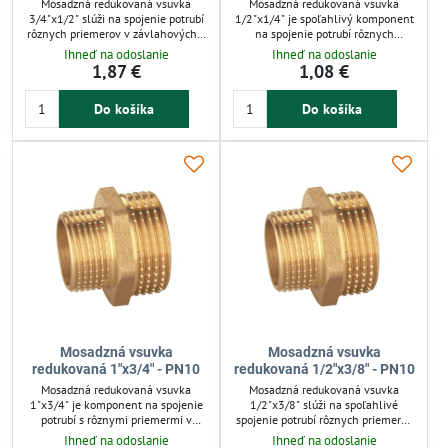
Mosadzná redukovaná vsuvka
Mosadzná redukovaná vsuvka
3/4"x1/2" slúži na spojenie potrubí
1/2"x1/4" je spoľahlivý komponent
rôznych priemerov v závlahových a
na spojenie potrubí rôznych
vodoinštalačných systémoch.
priemerov v závlahových
Ihneď na odoslanie
Ihneď na odoslanie
Vyznačuje sa vysokou mechanickou
systémoch a inštaláciách.
1,87 €
1,08 €
pevnosťou a odolnosťou voči korózii.
Vyznačuje sa vysokou mechanickou
Vhodná pre studenú i teplú vodu,
pevnosťou a odolnosťou proti
Do košíka
Do košíka
plyn či oleje. Zabezpečuje tesné a
korózii. Vhodná pre vodu, vzduch,
spoľahlivé spoje s jednoduchou
plyn aj oleje. Jednoduchá montáž a
montážou.
tesné spoje zabezpečujú dlhodobú
funkčnosť.
Mosadzná vsuvka
Mosadzná vsuvka
redukovaná 1"x3/4" - PN10
redukovaná 1/2"x3/8" - PN10
Mosadzná redukovaná vsuvka
Mosadzná redukovaná vsuvka
1"x3/4" je komponent na spojenie
1/2"x3/8" slúži na spoľahlivé
potrubí s rôznymi priemermi v
spojenie potrubí rôznych priemerov
závlahových a iných inštalačných
v závlahových systémoch a
Ihneď na odoslanie
Ihneď na odoslanie