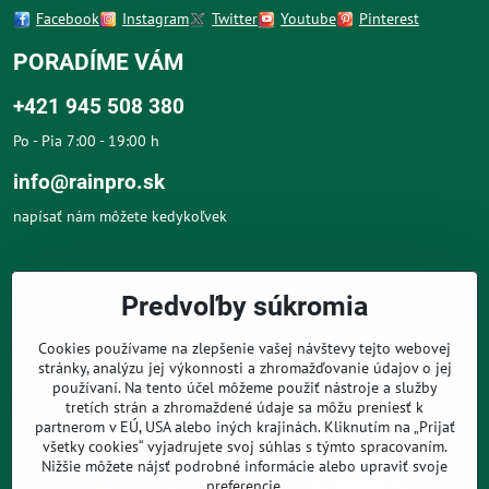
Facebook
Instagram
Twitter
Youtube
Pinterest
PORADÍME VÁM
+421 945 508 380
Po - Pia 7:00 - 19:00 h
info@rainpro.sk
napísať nám môžete kedykoľvek
O NÁS
Predvoľby súkromia
O NÁKUPE
Cookies používame na zlepšenie vašej návštevy tejto webovej
stránky, analýzu jej výkonnosti a zhromažďovanie údajov o jej
používaní. Na tento účel môžeme použiť nástroje a služby
PRE ZÁKAZNÍKOV
tretích strán a zhromaždené údaje sa môžu preniesť k
partnerom v EÚ, USA alebo iných krajinách. Kliknutím na „Prijať
všetky cookies“ vyjadrujete svoj súhlas s týmto spracovaním.
Nižšie môžete nájsť podrobné informácie alebo upraviť svoje
preferencie.