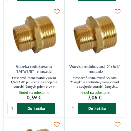
či oleje, čo umožňuje široké
spoľahlivé a tesné spojenie s
technické využitie.
možnosťou opätovného použitia.
Vsuvka redukovaná
Vsuvka redukovaná 2”x6/4”
1/4”x1/8” - mosadz
- mosadz
Mosadzná redukovaná vsuvka
Mosadzná redukovaná vsuvka
1/4”x1/8” je určená na spojenie
2”x6/4” je spoľahlivý komponent
potrubí rôznych priemerov v
na spojenie potrubí rôznych
závlahových a inštalačných
priemerov v závlahových a
Ihneď na odoslanie
Ihneď na odoslanie
systémoch. Vďaka odolnej mosadzi
vodoinštalačných systémoch.
0,39 €
7,06 €
zaručuje pevné a korózii vzdorné
Vďaka vysokej pevnosti a odolnosti
spoje. Hodí sa pre vodu, plyn či
proti korózii zabezpečuje tesné a
Do košíka
Do košíka
oleje, zabezpečuje jednoduchú
trvácne spoje. Vhodná pre vodu,
montáž s tesnením závitov. Ideálna
vzduch, oleje či plyn, uľahčuje
pre tlakové rozvody a záhradnú
montáž a údržbu systémov.
závlahu.