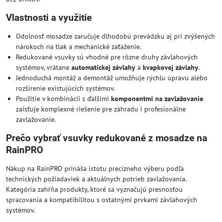
Vlastnosti a využitie
Odolnosť mosadze zaručuje dlhodobú prevádzku aj pri zvýšených
nárokoch na tlak a mechanické zaťaženie.
Redukované vsuvky sú vhodné pre rôzne druhy závlahových
systémov, vrátane
automatickej závlahy
a
kvapkovej závlahy
.
Jednoduchá montáž a demontáž umožňuje rýchlu úpravu alebo
rozšírenie existujúcich systémov.
Použitie v kombinácii s ďalšími
komponentmi na zavlažovanie
zaisťuje komplexné riešenie pre záhradu i profesionálne
zavlažovanie.
Prečo vybrať vsuvky redukované z mosadze na
RainPRO
Nákup na RainPRO prináša istotu precízneho výberu podľa
technických požiadaviek a aktuálnych potrieb zavlažovania.
Kategória zahŕňa produkty, ktoré sa vyznačujú presnosťou
spracovania a kompatibilitou s ostatnými prvkami závlahových
systémov.