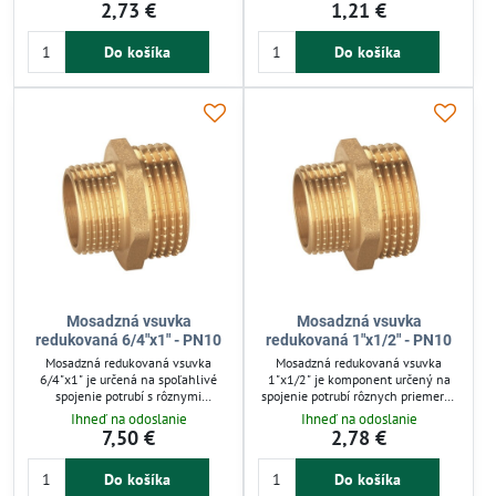
systémoch. Vďaka vysokej pevnosti
technických inštaláciách. Vyznačuje
2,73 €
1,21 €
a odolnosti proti korózii zabezpečuje
sa vysokou pevnosťou a odolnosťou
spoľahlivé a tesné spoje pre vodu,
proti korózii. Je vhodná pre vodu,
Do košíka
Do košíka
plyn aj oleje. Vhodná pre tlakové
vzduch, oleje aj plyn, zabezpečuje
rozvody s pracovným tlakom do 16
tesné a trvácne spoje. Ideálna pre
bar.
domáce aj priemyselné použitie.
Mosadzná vsuvka
Mosadzná vsuvka
redukovaná 6/4"x1" - PN10
redukovaná 1"x1/2" - PN10
Mosadzná redukovaná vsuvka
Mosadzná redukovaná vsuvka
6/4"x1" je určená na spoľahlivé
1"x1/2" je komponent určený na
spojenie potrubí s rôznymi
spojenie potrubí rôznych priemerov
priemermi v závlahových
v závlahových a iných inštalačných
Ihneď na odoslanie
Ihneď na odoslanie
systémoch, vodovodoch či
systémoch. Vďaka mosadznej
7,50 €
2,78 €
priemyselných inštaláciách. Vďaka
konštrukcii zaručuje vysokú
odolnej mosadzi zabezpečuje pevný
mechanickú pevnosť a odolnosť
Do košíka
Do košíka
a korózii odolný spoj. Je vhodná pre
proti korózii. Je vhodná pre vodu,
studenú aj teplú vodu, vzduch, plyn
vzduch, oleje a plyny, zabezpečuje