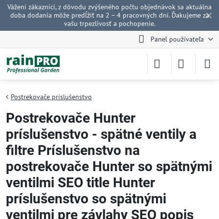
Vážení zákazníci, z dôvodu zvýšeného počtu objednávok sa aktuálna
✕
doba dodania môže predĺžiť na 2 – 4 pracovných dní. Ďakujeme za
vašu trpezlivosť a pochopenie.
Panel používateľa
Postrekovače príslušenstvo
Postrekovače Hunter
príslušenstvo - spätné ventily a
filtre Príslušenstvo na
postrekovače Hunter so spätnými
ventilmi SEO title Hunter
príslušenstvo so spätnými
ventilmi pre závlahy SEO popis