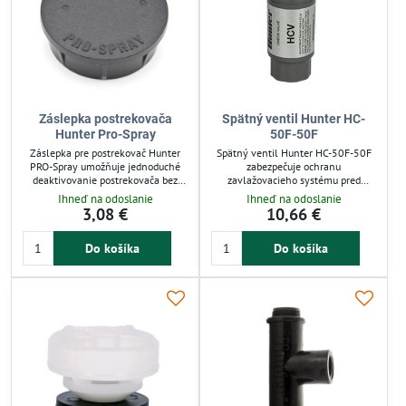
Záslepka postrekovača
Spätný ventil Hunter HC-
Hunter Pro-Spray
50F-50F
Záslepka pre postrekovač Hunter
Spätný ventil Hunter HC-50F-50F
PRO-Spray umožňuje jednoduché
zabezpečuje ochranu
deaktivovanie postrekovača bez
zavlažovacieho systému pred
demontáže zo zeme. Stačí ju
spätným tokom vody. Umožňuje
Ihneď na odoslanie
Ihneď na odoslanie
nainštalovať na miesto výsuvnej
kompenzáciu prevýšenia až do 11
3,08 €
10,66 €
časti a zabrániť tak vysunutiu
m, čo garantuje rovnomerný tlak na
výsuvníka. Praktické riešenie pre
kopcovitých plochách. S vnútorným
Do košíka
Do košíka
prispôsobenie zavlažovania a
závitom 1/2“ je kompatibilný s
ochranu mechanizmu v záhrade či
bežnými postrekovačmi. Ideálny pre
na trávniku.
záhradkárov a technikov
hľadajúcich spoľahlivé riešenie pre
automatickú závlahu.