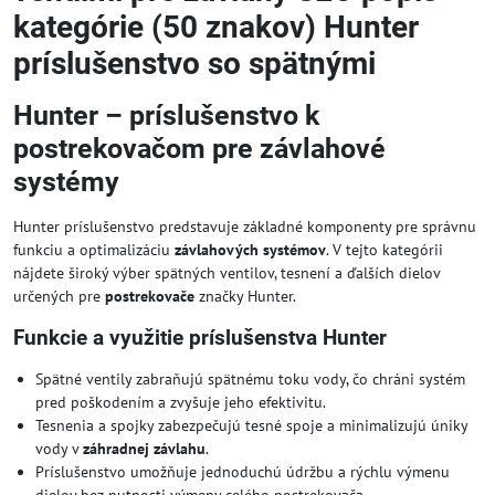
kategórie (50 znakov) Hunter
príslušenstvo so spätnými
Hunter – príslušenstvo k
postrekovačom pre závlahové
systémy
Hunter príslušenstvo predstavuje základné komponenty pre správnu
funkciu a optimalizáciu
závlahových systémov
. V tejto kategórii
nájdete široký výber spätných ventilov, tesnení a ďalších dielov
určených pre
postrekovače
značky Hunter.
Funkcie a využitie príslušenstva Hunter
Spätné ventily zabraňujú spätnému toku vody, čo chráni systém
pred poškodením a zvyšuje jeho efektivitu.
Tesnenia a spojky zabezpečujú tesné spoje a minimalizujú úniky
vody v
záhradnej závlahu
.
Príslušenstvo umožňuje jednoduchú údržbu a rýchlu výmenu