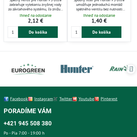
zabraňuje vytekaniu zvyšnej vody
umožňuje jednoduchú montáž
zo závlahového systému, čo znižuje
spätného ventilu bez nutnosti
tvorbu kaluží a šetrí vodu. Je určený
vyťahovať postrekovač zo zeme.
Ihneď na odoslanie
Ihneď na odoslanie
pre svahovité terény a montuje sa
Zabraňuje spätnému toku vody a
2,12 €
1,40 €
priamo do postrekovačov so
zlepšuje funkčnosť zavlažovacieho
spodným filtrom bez nutnosti
systému. Ideálne pre zvýšenie
Do košíka
Do košíka
vyberania zo zeme. Zlepšuje
spoľahlivosti záhradnej závlahy a
efektivitu a spoľahlivosť
ochranu postrekovača Hunter.
automatickej závlahy.
Facebook
Instagram
Twitter
Youtube
Pinterest
PORADÍME VÁM
+421 945 508 380
Po - Pia 7:00 - 19:00 h