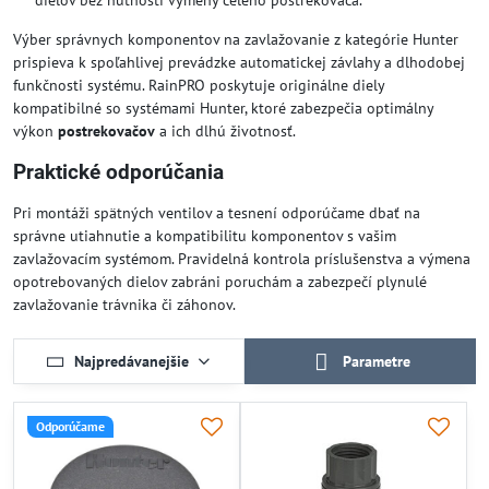
dielov bez nutnosti výmeny celého postrekovača.
Výber správnych komponentov na zavlažovanie z kategórie Hunter
prispieva k spoľahlivej prevádzke automatickej závlahy a dlhodobej
funkčnosti systému. RainPRO poskytuje originálne diely
kompatibilné so systémami Hunter, ktoré zabezpečia optimálny
výkon
postrekovačov
a ich dlhú životnosť.
Praktické odporúčania
Pri montáži spätných ventilov a tesnení odporúčame dbať na
správne utiahnutie a kompatibilitu komponentov s vašim
zavlažovacím systémom. Pravidelná kontrola príslušenstva a výmena
opotrebovaných dielov zabráni poruchám a zabezpečí plynulé
zavlažovanie trávnika či záhonov.
Najpredávanejšie
Parametre
Odporúčame