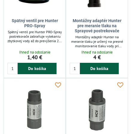
Spätný ventil pre Hunter
Montážny adaptér Hunter
PRO-Spray
pre meranie tlaku na
Sprayové postrekovače
Spätný ventil pre Hunter PRO-Spray
postrekovače zabraňuje vytekaniu
Montážny adaptér Hunter na
zbytkovej vody až do prevýšenia 2,1
meranie tlaku je určený na presné
m, čím minimalizuje tvorbu kaluží
monitorovanie tlaku vody pri
okolo výsuvných postrekovačov.
sprayových postrekovačoch s
Ihneď na odoslanie
Ihneď na odoslanie
Ideálny je pre svahovité terény a
vonkajším závitom. Umožňuje
1,40 €
4 €
zabezpečuje efektívnejšie využitie
jednoduché pripojenie tlakomeru
vody. Montáž je jednoduchá bez
medzi trysku a výsuvník. Pomáha
nutnosti vyťahovať postrekovače zo
Do košíka
Do košíka
zistiť správny tlak pre rovnomerné
zeme.
a efektívne zavlažovanie záhrad a
závlahových systémov.
Kompatibilný s rôznymi typmi
trysiek, zvyšuje spoľahlivosť
zavlažovania a šetrí vodu.