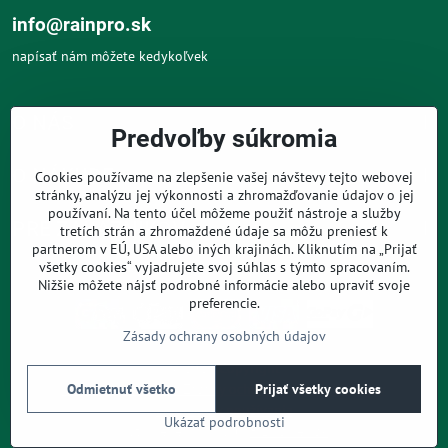
info@rainpro.sk
napísať nám môžete kedykoľvek
O NÁS
Predvoľby súkromia
O NÁKUPE
Cookies používame na zlepšenie vašej návštevy tejto webovej
stránky, analýzu jej výkonnosti a zhromažďovanie údajov o jej
používaní. Na tento účel môžeme použiť nástroje a služby
PRE ZÁKAZNÍKOV
tretích strán a zhromaždené údaje sa môžu preniesť k
partnerom v EÚ, USA alebo iných krajinách. Kliknutím na „Prijať
všetky cookies“ vyjadrujete svoj súhlas s týmto spracovaním.
Nižšie môžete nájsť podrobné informácie alebo upraviť svoje
preferencie.
Zásady ochrany osobných údajov
©
2026
Copyright
Predvoľby súkromia
Zásady ochrany osobných údajov
Odmietnuť všetko
Prijať všetky cookies
Podmienky používania
Ukázať podrobnosti
Vytvorené pomocou:
BiznisWeb.sk