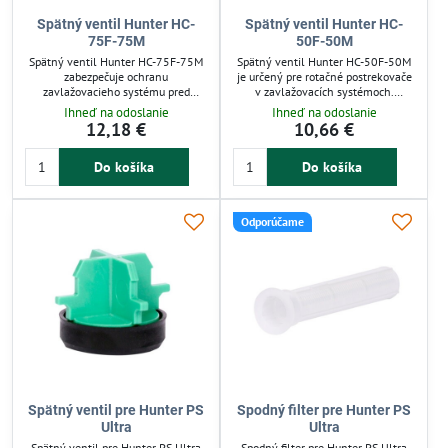
Spätný ventil Hunter HC-
Spätný ventil Hunter HC-
75F-75M
50F-50M
Spätný ventil Hunter HC-75F-75M
Spätný ventil Hunter HC-50F-50M
zabezpečuje ochranu
je určený pre rotačné postrekovače
zavlažovacieho systému pred
v zavlažovacích systémoch.
spätným tokom vody. Vďaka
Umožňuje nastavenie kompenzácie
Ihneď na odoslanie
Ihneď na odoslanie
nastaviteľnej kompenzácii
prevýšenia až do 11 metrov, čím
12,18 €
10,66 €
prevýšenia až do 11 m udržiava
zabezpečuje rovnomerný prietok
stabilný tlak a optimalizuje funkciu
vody v rôznych výškach terénu. Má
Do košíka
Do košíka
rotačných postrekovačov.
univerzálne 1/2" závity pre
Jednoduchá montáž s vnútorným a
jednoduchú inštaláciu a odolnú
vonkajším závitom 3/4“ je vhodná
konštrukciu proti korózii a tlakovým
pre záhrady i profesionálne
výkyvom. Ventil zlepšuje efektivitu
Odporúčame
závlahy.
závlahy a chráni systém pred
spätným...
Spätný ventil pre Hunter PS
Spodný filter pre Hunter PS
Ultra
Ultra
Spätný ventil pre Hunter PS Ultra
Spodný filter pre Hunter PS Ultra