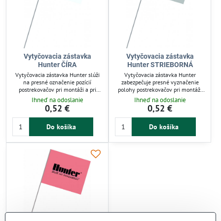
Vytyčovacia zástavka
Vytyčovacia zástavka
Hunter ČÍRA
Hunter STRIEBORNÁ
Vytyčovacia zástavka Hunter slúži
Vytyčovacia zástavka Hunter
na presné označenie pozícií
zabezpečuje presné vyznačenie
postrekovačov pri montáži a pri
polohy postrekovačov pri montáži
vertikutačných prácach na trávniku.
závlahových systémov. Je vybavená
Ihneď na odoslanie
Ihneď na odoslanie
Má viditeľnú vlajku 120 x 100 mm
viditeľnou vlajkou (120 x 100 mm)
0,52 €
0,52 €
a dlhý drôt 520 mm pre jednoduché
a dlhým drôtom (520 mm) pre
zapichnutie a stabilitu. Odolná
stabilné zapichnutie do zeme.
Do košíka
Do košíka
konštrukcia je vhodná pre
Odolná konštrukcia zaručuje
záhradkárov aj profesionálov.
dlhodobé použitie v exteriéri.
Ideálna pre záhradkárov a
profesionálov pri inštalácii a údržbe
trávnika.