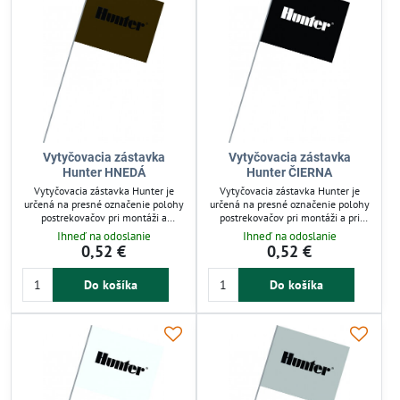
Vytyčovacia zástavka
Vytyčovacia zástavka
Hunter HNEDÁ
Hunter ČIERNA
Vytyčovacia zástavka Hunter je
Vytyčovacia zástavka Hunter je
určená na presné označenie polohy
určená na presné označenie polohy
postrekovačov pri montáži a
postrekovačov pri montáži a pri
úpravách trávnika. Má viditeľnú
vertikutačných prácach na trávniku.
Ihneď na odoslanie
Ihneď na odoslanie
vlajku 120 x 100 mm a 520 mm
Robustný drôt dlhý 520 mm
0,52 €
0,52 €
dlhý drôt pre jednoduché
zabezpečuje stabilitu, vlajka 120 x
zapichnutie a stabilitu. Odolný
100 mm je dobre viditeľná aj z
Do košíka
Do košíka
materiál zabezpečuje dlhodobé
diaľky. Praktický nástroj pre
použitie v exteriéri. Vhodná pre
záhradkárov a profesionálov, ktorý
záhradkárov aj profesionálov.
zjednodušuje a zrýchľuje prácu v
exteriéri.