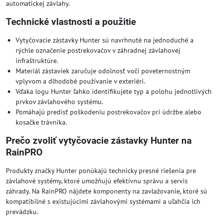
automatickej závlahy.
Technické vlastnosti a použitie
Vytyčovacie zástavky Hunter sú navrhnuté na jednoduché a
rýchle označenie postrekovačov v záhradnej závlahovej
infraštruktúre.
Materiál zástaviek zaručuje odolnosť voči poveternostným
vplyvom a dlhodobé používanie v exteriéri.
Vďaka logu Hunter ľahko identifikujete typ a polohu jednotlivých
prvkov závlahového systému.
Pomáhajú predísť poškodeniu postrekovačov pri údržbe alebo
kosačke trávnika.
Prečo zvoliť vytyčovacie zástavky Hunter na
RainPRO
Produkty značky Hunter ponúkajú technicky presné riešenia pre
závlahové systémy, ktoré umožňujú efektívnu správu a servis
záhrady. Na RainPRO nájdete komponenty na zavlažovanie, ktoré sú
kompatibilné s existujúcimi závlahovými systémami a uľahčia ich
prevádzku.