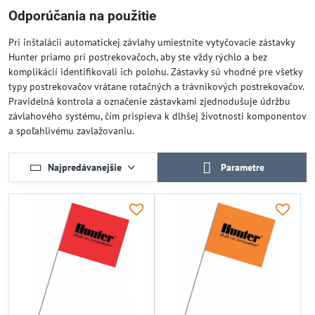
Odporúčania na použitie
Pri inštalácii automatickej závlahy umiestnite vytyčovacie zástavky
Hunter priamo pri postrekovačoch, aby ste vždy rýchlo a bez
komplikácií identifikovali ich polohu. Zástavky sú vhodné pre všetky
typy postrekovačov vrátane rotačných a trávnikových postrekovačov.
Pravidelná kontrola a označenie zástavkami zjednodušuje údržbu
závlahového systému, čím prispieva k dlhšej životnosti komponentov
a spoľahlivému zavlažovaniu.
Najpredávanejšie
Parametre