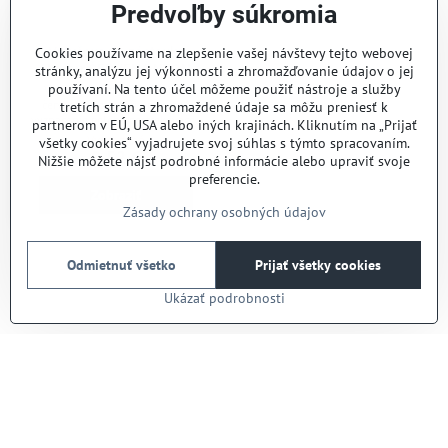
Predvoľby súkromia
Cookies používame na zlepšenie vašej návštevy tejto webovej
Vytyčovacia zástavka
Hunter ČERVENÁ NEON
stránky, analýzu jej výkonnosti a zhromažďovanie údajov o jej
používaní. Na tento účel môžeme použiť nástroje a služby
Vytyčovacia zástavka Hunter
červená neon slúži na presné
tretích strán a zhromaždené údaje sa môžu preniesť k
vyznačenie polohy postrekovačov
partnerom v EÚ, USA alebo iných krajinách. Kliknutím na „Prijať
pri montáži závlahových systémov
Vypredané
všetky cookies“ vyjadrujete svoj súhlas s týmto spracovaním.
a pri vertikutácii trávnika. Má
0,52 €
Nižšie môžete nájsť podrobné informácie alebo upraviť svoje
viditeľnú vlajku 120 x 100 mm a
preferencie.
520 mm dlhý drôt pre jednoduché
Zobraziť
zapichnutie a stabilitu. Odolný
materiál zaručuje dlhú životnosť.
Zásady ochrany osobných údajov
Ideálna pre záhradkárov aj
profesionálov.
Nie sú žiadne ďalšie produkty.
Odmietnuť všetko
Prijať všetky cookies
Ukázať podrobnosti
1
2