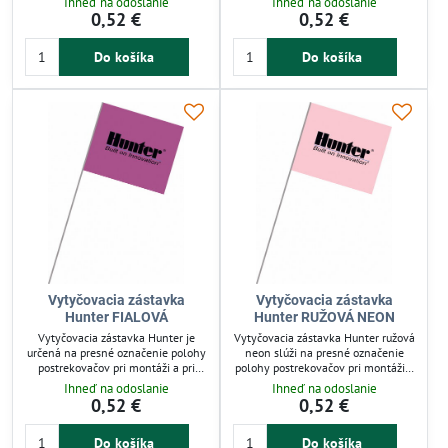
Ihneď na odoslanie
Ihneď na odoslanie
Vlajka 120x100 mm je dobre
Má viditeľnú vlajku 120 x 100 mm
0,52 €
0,52 €
viditeľná, drôt dlhý 520 mm
a drôt dlhý 520 mm pre jednoduché
zabezpečuje stabilitu. Odolná a
zapichnutie a stabilitu. Odolný
Do košíka
Do košíka
ľahká konštrukcia umožňuje
materiál zabezpečuje dlhodobé
dlhodobé použitie v záhrade aj na
použitie. Ideálna pre záhradkárov aj
závlahových projektoch.
profesionálov.
Vytyčovacia zástavka
Vytyčovacia zástavka
Hunter FIALOVÁ
Hunter RUŽOVÁ NEON
Vytyčovacia zástavka Hunter je
Vytyčovacia zástavka Hunter ružová
určená na presné označenie polohy
neon slúži na presné označenie
postrekovačov pri montáži a pri
polohy postrekovačov pri montáži a
starostlivosti o trávnik. Vlajka 120
pri vertikutácii trávnika. Je
Ihneď na odoslanie
Ihneď na odoslanie
x 100 mm je dobre viditeľná, drôt
vybavená viditeľnou vlajkou 120 x
0,52 €
0,52 €
dlhý 520 mm zabezpečuje
100 mm a drôtom dlhým 520 mm
jednoduché zapichnutie a stabilitu.
pre jednoduché zapichnutie a
Do košíka
Do košíka
Odolný materiál zaručuje dlhodobé
stabilitu. Odolná konštrukcia