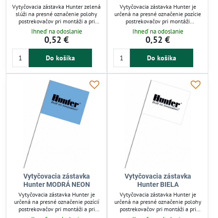
Vytyčovacia zástavka Hunter zelená
Vytyčovacia zástavka Hunter je
slúži na presné označenie polohy
určená na presné označenie pozície
postrekovačov pri montáži a pri
postrekovačov pri montáži
vertikutácii trávnika. Má viditeľnú
závlahových systémov. Uľahčuje aj
Ihneď na odoslanie
Ihneď na odoslanie
vlajku 120 x 100 mm a dlhý drôt
vertikutáciu trávnika v záhrade.
0,52 €
0,52 €
520 mm pre jednoduché
Viditeľná vlajka a dlhý drôt
zapichnutie a stabilitu. Odolná
zabezpečujú stabilitu a jednoduchú
Do košíka
Do košíka
konštrukcia je vhodná pre
manipuláciu. Robustný materiál
záhradkárov i profesionálov.
odoláva poveternostným vplyvom.
Praktický pomocník pre
záhradkárov aj profesionálov.
Vytyčovacia zástavka
Vytyčovacia zástavka
Hunter MODRÁ NEON
Hunter BIELA
Vytyčovacia zástavka Hunter je
Vytyčovacia zástavka Hunter je
určená na presné označenie pozícií
určená na presné označenie polohy
postrekovačov pri montáži a pri
postrekovačov pri montáži a pri
vertikutačných prácach na trávniku.
vertikutačných prácach na trávniku.