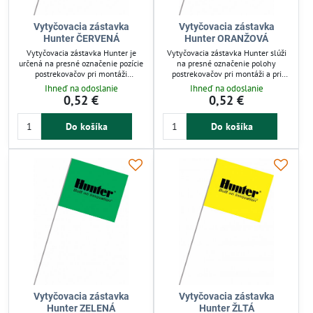
Vytyčovacia zástavka
Vytyčovacia zástavka
Hunter ČERVENÁ
Hunter ORANŽOVÁ
Vytyčovacia zástavka Hunter je
Vytyčovacia zástavka Hunter slúži
určená na presné označenie pozície
na presné označenie polohy
postrekovačov pri montáži
postrekovačov pri montáži a pri
závlahových systémov a pri
úpravách trávnika. Má viditeľnú
Ihneď na odoslanie
Ihneď na odoslanie
vertikutácii trávnika. Vlajka 120 x
oranžovú vlajku (120 x 100 mm) a
0,52 €
0,52 €
100 mm je dobre viditeľná z diaľky,
dlhý drôt (520 mm) pre stabilné
dlhý drôt 520 mm zabezpečuje
zapichnutie do zeme. Odolný
Do košíka
Do košíka
stabilitu v pôde. Robustný materiál
materiál zabezpečuje dlhodobé
odoláva poveternostným vplyvom,
použitie. Vhodná pre záhradkárov aj
vhodná pre záhradkárov aj
profesionálov.
profesionálov.
Vytyčovacia zástavka
Vytyčovacia zástavka
Hunter ZELENÁ
Hunter ŽLTÁ