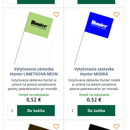
použitie v exteriéri. Vhodná pre
zabezpečuje dlhodobé použitie v
záhradkárov aj profesionálov.
záhrade. Ideálna pre záhradkárov aj
profesionálov.
Vytyčovacia zástavka
Vytyčovacia zástavka
Hunter LIMETKOVÁ NEON
Hunter MODRÁ
Vytyčovacia zástavka Hunter je
Vytyčovacia zástavka Hunter modrá
určená na presné označovanie
je určená na presné označenie
polohy postrekovačov pri montáži a
pozície postrekovačov pri montáži
úpravách trávnika. Jej viditeľná
závlahových systémov. Uľahčuje aj
Ihneď na odoslanie
Ihneď na odoslanie
neonová vlajka (120 x 100 mm) a
vertikutačné práce na trávniku
0,52 €
0,52 €
520 mm dlhý drôt zabezpečujú
vďaka viditeľnej vlajke 120 x 100
stabilitu a jednoduchú manipuláciu.
mm a dĺžke drôtu 520 mm.
Do košíka
Do košíka
Odolná konštrukcia je vhodná pre
Robustná konštrukcia zaručuje
záhradkárov i profesionálov, ktorí
stabilitu a odolnosť v exteriéri.
potrebujú presné a efektívne
Ideálna pre záhradkárov a
vytyčovanie v exteriéri.
odborníkov.