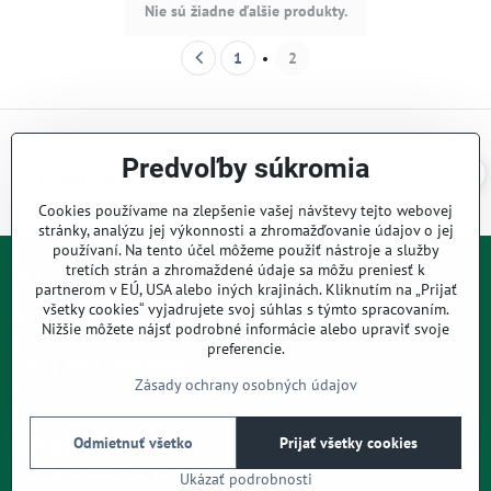
Nie sú žiadne ďalšie produkty.
1
2
Predvoľby súkromia
Cookies používame na zlepšenie vašej návštevy tejto webovej
stránky, analýzu jej výkonnosti a zhromažďovanie údajov o jej
používaní. Na tento účel môžeme použiť nástroje a služby
tretích strán a zhromaždené údaje sa môžu preniesť k
Facebook
Instagram
Twitter
Youtube
Pinterest
partnerom v EÚ, USA alebo iných krajinách. Kliknutím na „Prijať
všetky cookies“ vyjadrujete svoj súhlas s týmto spracovaním.
PORADÍME VÁM
Nižšie môžete nájsť podrobné informácie alebo upraviť svoje
preferencie.
+421 945 508 380
Zásady ochrany osobných údajov
Po - Pia 7:00 - 19:00 h
info@rainpro.sk
Odmietnuť všetko
Prijať všetky cookies
napísať nám môžete kedykoľvek
Ukázať podrobnosti