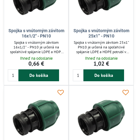
Spojka s vnútorným závitom
Spojka s vnútorným závitom
16x1/2" - PN10
25x1” - PN10
Spojka s vnútorným závitom
Spojka s vnútorným závitom 25x1”
16x1/2" - PN10 je určená na
PN10 je určená na spoľahlivé
spoľahlivé spájanie LDPE a HDPE
spájanie LDPE a HDPE potrubí v
potrubí v závlahových systémoch so
zavlažovacích systémoch so
Ihneď na odoslanie
Ihneď na odoslanie
studenou vodou do 10 barov.
studenou vodou do 10 barov. Vďaka
0,66 €
1,02 €
Umožňuje rýchlu montáž bez
integrovanej tesniacej manžete a
špeciálneho náradia a je opakovane
jednoduchej montáži bez
Do košíka
Do košíka
použiteľná. Zelená matica uľahčuje
špeciálneho náradia zabezpečuje
identifikáciu, pričom tesnenie
pevné a rýchle spojenie. Vhodná
zabezpečuje integrovaný O-krúžok.
pre nízkotlakové rozvody v
Ideálna pre nízkotlakové
záhradnej závlahu a automatické
zavlažovanie záhrad a záhonov.
zavlažovanie.