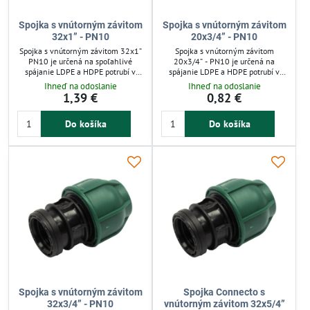
Spojka s vnútorným závitom
Spojka s vnútorným závitom
32x1” - PN10
20x3/4” - PN10
Spojka s vnútorným závitom 32x1”
Spojka s vnútorným závitom
PN10 je určená na spoľahlivé
20x3/4” - PN10 je určená na
spájanie LDPE a HDPE potrubí v
spájanie LDPE a HDPE potrubí v
nízkotlakových závlahových
nízkotlakových závlahových
Ihneď na odoslanie
Ihneď na odoslanie
systémoch do 10 barov. Vďaka
systémoch do 10 barov. Umožňuje
1,39 €
0,82 €
jednoduchej montáži bez
rýchlu montáž bez špeciálneho
špeciálneho náradia umožňuje
náradia a je opakovane použiteľná.
Do košíka
Do košíka
rýchlu inštaláciu a opakované
Zelená matica zjednodušuje
použitie. Zelená matica
identifikáciu, pričom spoľahlivo
zjednodušuje identifikáciu, čo
tesní v systémoch so studenou
uľahčuje prácu v záhrade a
vodou. Ideálna pre záhradné a
zavlažovaní.
automatické zavlažovanie.
Spojka s vnútorným závitom
Spojka Connecto s
32x3/4” - PN10
vnútorným závitom 32x5/4”