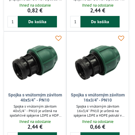
závlahových systémoch so
závlahových systémoch so
Ihneď na odoslanie
Ihneď na odoslanie
studenou vodou do 10 barov.
studenou vodou do 10 barov.
0,82 €
2,44 €
Vyznačuje sa rýchlou montážou bez
Mechanická konštrukcia umožňuje
potreby špeciálneho náradia a
rýchlu montáž bez špeciálneho
Do košíka
Do košíka
opakovanou použiteľnosťou. Zelená
náradia a opakované použitie.
matica uľahčuje identifikáciu, čo
Zelená matica uľahčuje
zjednodušuje prácu v teréne.
identifikáciu, tesnenie zabezpečuje
Ideálna pre nízkotlakové
O-krúžok. Ideálne pre nízkotlakové
zavlažovanie záhrad a polí.
zavlažovanie záhrad a
Integrovaný O-krúžok
zeleninových záhonov.
zabezpečuje...
Spojka s vnútorným závitom
Spojka s vnútorným závitom
40x5/4” - PN10
16x3/4" - PN10
Spojka s vnútorným závitom
Spojka s vnútorným závitom
40x5/4” - PN10 je určená na
16x3/4" PN10 je určená na
spoľahlivé spájanie LDPE a HDPE
spájanie LDPE a HDPE potrubí v
potrubí v nízkotlakových systémoch
nízkotlakových zavlažovacích
Ihneď na odoslanie
Ihneď na odoslanie
so studenou vodou do 10 barov.
systémoch do 10 barov. Vďaka
2,44 €
0,66 €
Umožňuje rýchlu montáž bez
integrovanej tesniacej manžete a
špeciálneho náradia a opakované
jednoduchej montáži bez