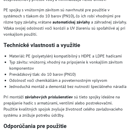
PE spojky s vnútorným závitom sú navrhnuté pre použitie v
systémoch s tlakom do 10 barov (PN10), čo ich robí vhodnými pre
rôzne typy závlahy, vrátane
automatickej závlahy
a záhradnej závlahy.
Vďaka svojej odolnosti voči korózii a UV žiareniu sú spoľahlivé aj pri
vonkajšom použití.
Technické vlastnosti a využitie
Materiál: PE (polyetylén) kompatibilný s HDPE a LDPE hadicami
Typ závitu: vnútorný, vhodný na pripojenie k vonkajším závitom
komponentov
Prevádzkový tlak: do 10 barov (PN10)
Odolnosť voči chemikáliám a poveternostným vplyvom
Jednoduchá montáž a demontáž bez nutnosti špeciálneho náradia
Pri montáži
závlahových príslušenstiev
sú tieto spojky ideálne na
prepájanie hadíc s armatúrami, ventilmi alebo postrekovačmi.
Použitie kvalitných spojok zvyšuje životnosť celého zavlažovacieho
systému a znižuje potrebu údržby.
Odporúčania pre použitie