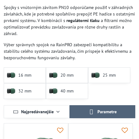
Spojky s vnútorným závitom PN10 odporúčame použiť v záhradných
závlahách, kde je potrebné spoľahlivo prepojiť PE hadice s ostatnými
prvkami systému. V kombinácii s
regulátormi tlaku
a filtrami možno
optimalizovať prevádzku zavlažovania pre rôzne druhy rastlín a
záhrad.
Výber správnych spojok na RainPRO zabezpečí kompatibilitu a
stabilitu celého systému zavlažovania, čím prispeje k efektívnemu a
bezporuchovému fungovaniu závlahy.
16 mm
20 mm
25 mm
32 mm
40 mm
Najpredávanejšie
Parametre