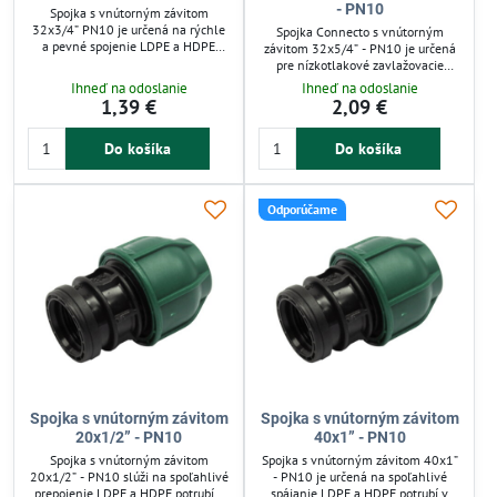
- PN10
Spojka s vnútorným závitom
32x3/4” PN10 je určená na rýchle
Spojka Connecto s vnútorným
a pevné spojenie LDPE a HDPE
závitom 32x5/4” - PN10 je určená
potrubí v nízkotlakových
pre nízkotlakové zavlažovacie
zavlažovacích systémoch do 10
systémy do 10 barov. Jednoducho a
Ihneď na odoslanie
Ihneď na odoslanie
barov. Zelená matica umožňuje
rýchlo spája LDPE a HDPE potrubia
1,39 €
2,09 €
jednoduchú identifikáciu a montáž
bez nutnosti špeciálneho náradia.
bez špeciálneho náradia. Spojka je
Má zelenú maticu pre ľahkú
rozoberateľná, opakovane
Do košíka
Do košíka
identifikáciu a integrovaný O-krúžok
použiteľná a zaručuje tesné spojenie
zabezpečuje tesnosť spoja. Vhodná
v záhradnej závlahovej technike.
pre záhrady a automatické závlahy,
opakovane použiteľná.
Odporúčame
Spojka s vnútorným závitom
Spojka s vnútorným závitom
20x1/2” - PN10
40x1” - PN10
Spojka s vnútorným závitom
Spojka s vnútorným závitom 40x1”
20x1/2” - PN10 slúži na spoľahlivé
- PN10 je určená na spoľahlivé
prepojenie LDPE a HDPE potrubí v
spájanie LDPE a HDPE potrubí v