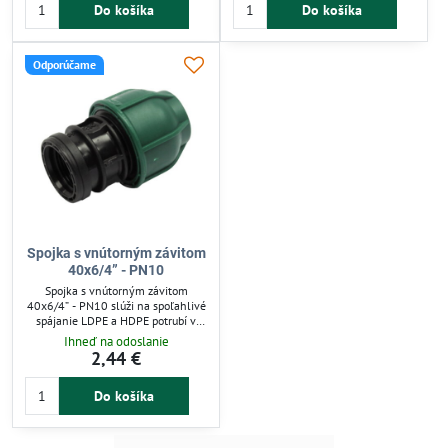
Do košíka
Do košíka
použitie. Integrovaný O-krúžok
špeciálneho náradia zabezpečuje
zabezpečuje tesnosť, ideálna pre
spoľahlivé a rýchle zapojenie.
zavlažovacie systémy a záhradnú
Ideálna pre záhrady a zavlažovanie
závlahu.
so studenou vodou.
Odporúčame
Spojka s vnútorným závitom
40x6/4” - PN10
Spojka s vnútorným závitom
40x6/4” - PN10 slúži na spoľahlivé
spájanie LDPE a HDPE potrubí v
nízkotlakových zavlažovacích
Ihneď na odoslanie
systémoch do 10 barov. Umožňuje
2,44 €
rýchlu montáž bez špeciálneho
náradia a je opakovane použiteľná.
Do košíka
Zelená matica uľahčuje
identifikáciu, ideálna pre záhradné
a zavlažovacie rozvody studenej
vody.