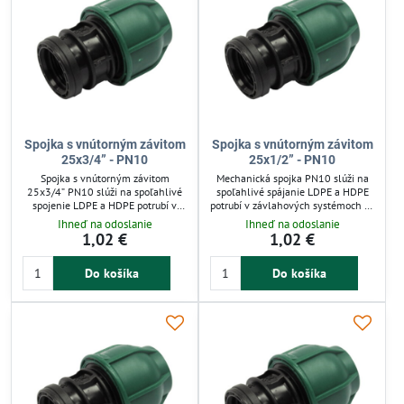
Spojka s vnútorným závitom
Spojka s vnútorným závitom
25x3/4” - PN10
25x1/2” - PN10
Spojka s vnútorným závitom
Mechanická spojka PN10 slúži na
25x3/4” PN10 slúži na spoľahlivé
spoľahlivé spájanie LDPE a HDPE
spojenie LDPE a HDPE potrubí v
potrubí v závlahových systémoch so
závlahových systémoch so
studenou vodou do 10 barov.
Ihneď na odoslanie
Ihneď na odoslanie
studenou vodou do 10 barov.
Umožňuje rýchlu montáž bez
1,02 €
1,02 €
Umožňuje rýchlu montáž bez
špeciálneho náradia a opakované
špeciálneho náradia a je
použitie v nízkotlakových
Do košíka
Do košíka
demontovateľná pre opakované
rozvodoch. Vďaka integrovanej
použitie. Zelená matica uľahčuje
tesniacej vložke zabezpečuje
identifikáciu a integrovaný O-krúžok
spoľahlivé tesnenie, ideálna pre
zabezpečuje tesné spoje. Ideálna
automatickú závlahu záhrad a polí.
pre nízkotlakové zavlažovanie
záhrad a záhonov.