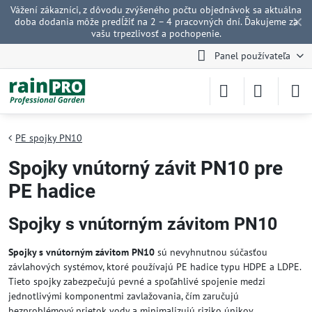
Vážení zákazníci, z dôvodu zvýšeného počtu objednávok sa aktuálna
✕
doba dodania môže predĺžiť na 2 – 4 pracovných dní. Ďakujeme za
vašu trpezlivosť a pochopenie.
Panel používateľa
PE spojky PN10
Spojky vnútorný závit PN10 pre
PE hadice
Spojky s vnútorným závitom PN10
Spojky s vnútorným závitom PN10
sú nevyhnutnou súčasťou
závlahových systémov, ktoré používajú PE hadice typu HDPE a LDPE.
Tieto spojky zabezpečujú pevné a spoľahlivé spojenie medzi
jednotlivými komponentmi zavlažovania, čím zaručujú
bezproblémový prietok vody a minimalizujú riziko únikov.