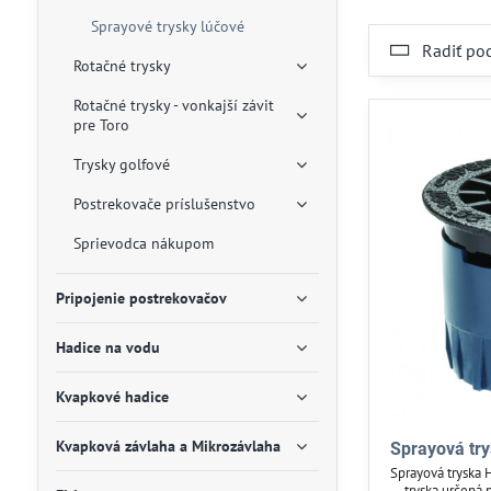
Sprayové trysky lúčové
Radiť po
Rotačné trysky
Rotačné trysky - vonkajší závit
pre Toro
Trysky golfové
Postrekovače príslušenstvo
Sprievodca nákupom
Pripojenie postrekovačov
Hadice na vodu
Kvapkové hadice
Kvapková závlaha a Mikrozávlaha
Sprayová try
Sprayová tryska 
tryska určená 