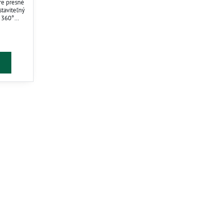
re presné
staviteľný
–360°
krytie.
plytvanie
e systémy
.