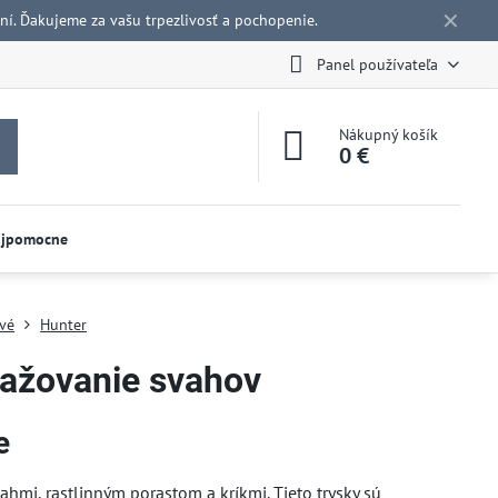
✕
í. Ďakujeme za vašu trpezlivosť a pochopenie.
Panel používateľa
Nákupný košík
0 €
ojpomocne
ové
Hunter
lažovanie svahov
e
mi, rastlinným porastom a kríkmi. Tieto trysky sú