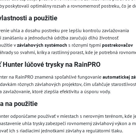
by poskytovali optimálny rozsah a rovnomernosť postreku, čo je d
lastnosti a použitie
venie uhla a dosahu postreku pre lepšiu kontrolu zavlažovania
i zanášaniu a jednoduchá údržba zaručujú dlhú životnosť
užitie v
závlahových systémoch
s rôznymi typmi
postrekovačov
áhrady so svahmi, kríky a rastlinný porast, kde je potrebná rovnom
ť Hunter lúčové trysky na RainPRO
unter na RainPRO znamená spoľahlivé fungovanie
automatickej z
avkám rôznych závlahových projektov, čím uľahčuje starostlivosť 
zavlažovanie, ktoré zlepšia efektivitu a úsporu vody.
a na použitie
unter odporúčame používať v miestach s nerovným terénom, kde je
nastavenie uhla trysky zabezpečí rovnomerný závlahový výkon a mi
ť ich s riadiacimi jednotkami závlahy a regulátormi tlaku.