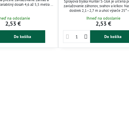
Sprayová tryska Hunter S-16A je určená p
ariabilný dosah 4,6 až 5,5 metra a
zavlažovanie záhonov, svahov a kríkov. Na
 od 25° do 360°, čo umožňuje
dostrek 2,1–2,7 m a uhol výseče 25°
ytie. Pracuje pri nízkej rýchlosti
zabezpečujú flexibilné a rovnomerné po
neď na odoslanie
Ihneď na odoslanie
čím minimalizuje stekanie vody a
Nízka rýchlosť zavlažovania minimalizuje 
2,53 €
2,53 €
 Ideálna pre záhradkárov, ktorí
vodou, ideálna pre efektívne zavlažovaci
efektívnu a úspornú závlahu.
v záhradách s nerovným terénom
Do košíka
Do košíka