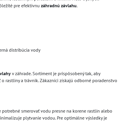
ôležité pre efektívnu
záhradnú závlahu
.
erná distribúcia vody
ávlahy
v záhrade. Sortiment je prispôsobený tak, aby
o rastliny a trávnik. Zákazníci získajú odborné poradenstvo
 potrebné smerovať vodu presne na korene rastlín alebo
nimalizuje plytvanie vodou. Pre optimálne výsledky je