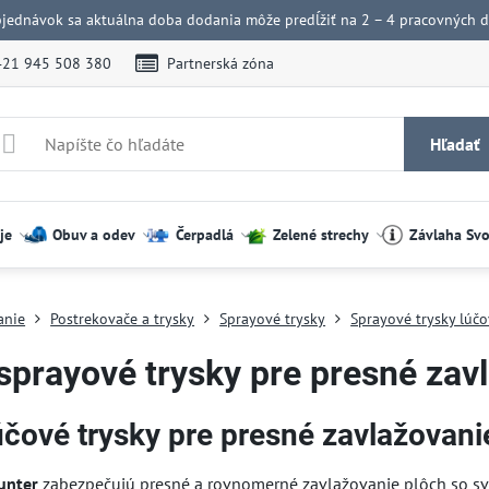
bjednávok sa aktuálna doba dodania môže predĺžiť na 2 – 4 pracovných dn
421 945 508 380
Partnerská zóna
Hľadať
je
Obuv a odev
Čerpadlá
Zelené strechy
Závlaha Sv
anie
Postrekovače a trysky
Sprayové trysky
Sprayové trysky lúč
sprayové trysky pre presné zav
účové trysky pre presné zavlažovani
unter
zabezpečujú presné a rovnomerné zavlažovanie plôch so svah