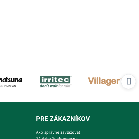
PRE ZÁKAZNÍKOV
Ako správne zavlažovať
Závlaha Svojpomocne