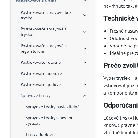
Postrekovače a trysky
navrhnuté tak, a
Postrekovače sprayové bez
Technické v
trysky
Postrekovače sprayové s
Presné nasta
tryskou
Odolnosť voč
Vhodné na po
Postrekovače sprayové s
regulátorom
Ideálne pre z
Postrekovače rotačné
Prečo zvoli
Postrekovače úderové
Výber trysiek H
Postrekovače golfové
vyhovoval požiad
a komponenty na 
Sprayové trysky
Odporúčani
Sprayové trysky nastaviteľné
Lúčové trysky H
Sprayové trysky s pevnou
výsečou
kríkov. Správne 
vhodné kombinova
Trysky Bubbler