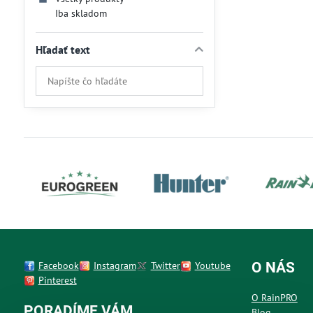
Iba skladom
Hľadať text
Prehľadať
výsledky
filtra
fulltextom
Facebook
Instagram
Twitter
Youtube
O NÁS
Pinterest
O RainPRO
PORADÍME VÁM
Blog