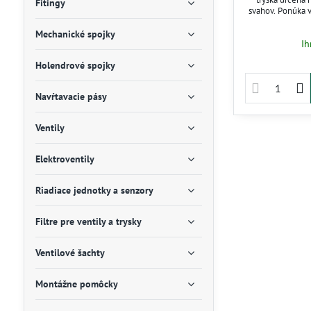
Fitingy
svahov. Ponúka v
uhol výseče
flexibilné pokr
Mechanické spojky
Ih
zavlažovania, 
šetrí zdroje.
Holendrové spojky
potrebujú 
Navŕtavacie pásy
Ventily
Elektroventily
Riadiace jednotky a senzory
Filtre pre ventily a trysky
Ventilové šachty
Montážne pomôcky