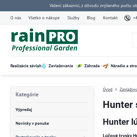
Vážení zákazníci, z dôvodu zvýšeného počtu o
O nás
Všetko o nákupe
Služby
Blog
Kontakt
+
Realizácie závlah
Zavlažovanie
Záhrada
Náradie a stro
Úvod
Zavlažov
Kategórie
Hunter 
Výpredaj
Hunter l
Novinky v ponuke
Lúčové trysky H