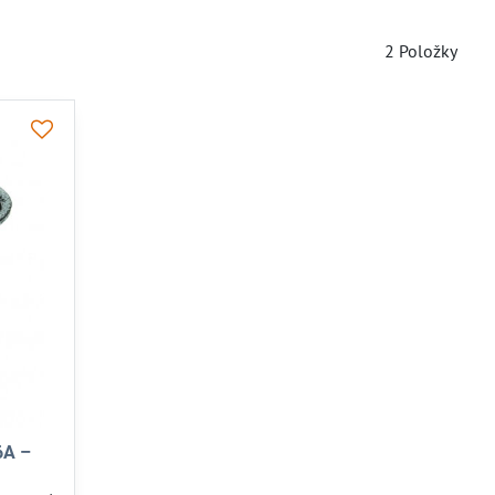
2
Položky
6A –