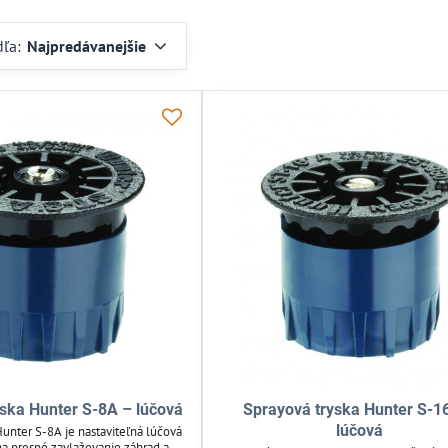
dľa:
Najpredávanejšie
ska Hunter S-8A – lúčová
Sprayová tryska Hunter S-1
lúčová
Hunter S-8A je nastaviteľná lúčová
na presné zavlažovanie záhrad a