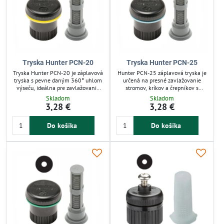
Tryska Hunter PCN-20
Tryska Hunter PCN-25
Tryska Hunter PCN-20 je záplavová
Hunter PCN-25 záplavová tryska je
tryska s pevne daným 360° uhlom
určená na presné zavlažovanie
výseču, ideálna pre zavlažovanie
stromov, kríkov a črepníkov s
stromov, kríkov alebo črepníkov.
fixným 360° uhlom výseču.
Skladom
Skladom
Vďaka tlakovému kompenzovaniu
Inštaluje sa jednoducho na
3,28 €
3,28 €
distribuuje vodu rovnomerne bez
sprayové postrekovače s vonkajším
ohľadu na zmeny tlaku, čím znižuje
závitom. Tlakovo kompenzovaná
Do košíka
Do košíka
odparovanie. Obsahuje filter na
tryska vydáva rovnomerný prietok
ochranu systému pred nečistotami.
0,9 l/min a obsahuje filter proti
Vhodná pre efektívne závlahové
upchatiu, čo zabezpečuje spoľahlivú
systémy v záhradách aj na poliach.
prevádzku aj pri kolísaní tlaku.
Veľké kvapky vody minimalizujú
odparovanie a...