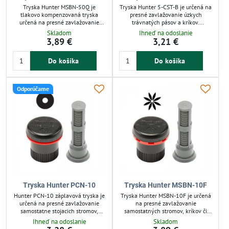
Tryska Hunter MSBN-50Q je
Tryska Hunter 5-CST-B je určená na
tlakovo kompenzovaná tryska
presné zavlažovanie úzkych
určená na presné zavlažovanie
trávnatých pásov a kríkov.
stromov, kríkov a črepníkov. Má
Kompatibilná so sprayovými
Skladom
Ihneď na odoslanie
fixný uhol výseču 90° a
postrekovačmi s vonkajším závitom,
3,89 €
3,21 €
rovnomerne rozdeľuje vodu s
umožňuje jednoduchú inštaláciu.
prietokom 1,9 l/min do vzdialenosti
Nastaviteľný dosah až 1,5 m a
Do košíka
Do košíka
0,46 m. Jednoducho sa inštaluje na
možnosť zníženia spotreby vody o
sprayové postrekovače s vonkajším
25 % zabezpečujú efektívne využitie
závitom a obsahuje filter proti
závlahy. Praktický filter chráni
upchávaniu. Odolná proti vetru,
systém pred nečistotami, čo
Odporúčame
zabezpečuje efektívne a úsporné
predlžuje životnosť zariadenia.
zavlažovanie záhrad aj terás.
Ideálna pre záhrady a...
Tryska Hunter PCN-10
Tryska Hunter MSBN-10F
Hunter PCN-10 záplavová tryska je
Tryska Hunter MSBN-10F je určená
určená na presné zavlažovanie
na presné zavlažovanie
samostatne stojacich stromov,
samostatných stromov, kríkov či
kríkov alebo črepníkov. Je vybavená
črepníkov. Jednoducho sa inštaluje
Ihneď na odoslanie
Skladom
tlakovým kompenzátorom pre
na sprayové postrekovače s