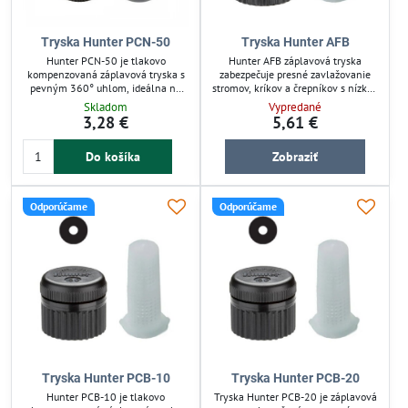
Tryska Hunter PCN-50
Tryska Hunter AFB
Hunter PCN-50 je tlakovo
Hunter AFB záplavová tryska
kompenzovaná záplavová tryska s
zabezpečuje presné zavlažovanie
pevným 360° uhlom, ideálna na
stromov, kríkov a črepníkov s nízkou
zavlažovanie stromov, kríkov či
spotrebou vody. Je tlakovo
Skladom
Vypredané
črepníkov. Zabezpečuje rovnomerné
kompenzovaná, čo garantuje
3,28 €
5,61 €
rozdelenie vody pri prietoku 1,9
rovnomerný prietok bez ohľadu na
l/min a minimalizuje straty vody
tlak v systéme. Pevný 360° uhol
Do košíka
Zobraziť
vďaka veľkým kvapkám odolným
výseče a odolnosť voči vetru
voči vetru. Jednoduchá inštalácia
zlepšujú efektivitu zavlažovania.
bez nutnosti nastavenia uhla.
Vhodná pre záhradné závlahové
systémy s jednoduchou inštaláciou.
Odporúčame
Odporúčame
Tryska Hunter PCB-10
Tryska Hunter PCB-20
Hunter PCB-10 je tlakovo
Tryska Hunter PCB-20 je záplavová