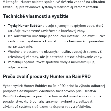
V kategórii Hunter nájdete spoľahlivé riešenia vhodné na záhradnú
závlahu aj pre závlahové systémy v menšom aj väčšom rozsahu.
Technické vlastnosti a využitie
Trysky Hunter Bubbler
pracujú s jemným rozptylom vody, ktorý
zaručuje rovnomerné zavlažovanie koreňovej zóny.
Ich konštrukcia umožňuje jednoduchú inštaláciu do existujúcich
závlahových systémov a kompatibilitu s bežnými komponentmi
na zavlažovanie.
Vhodné pre pestovanie okrasných rastlín, ovocných stromov či
zeleninovej záhrady, kde je potrebné presné dávkovanie vody.
Pomáhajú optimalizovať spotrebu vody a minimalizujú jej
odparovanie.
Prečo zvoliť produkty Hunter na RainPRO
Výber trysiek Hunter Bubbler na RainPRO prináša výhodu odbornej
podpory a dostupnosti kvalitného závlahového príslušenstva.
RainPRO zabezpečuje presnú technickú dokumentáciu a odborné
poradenstvo, ktoré pomáha správne navrhnúť a zrealizovať
závlahové systémy s dôrazom na úsporu vody a efektivitu.