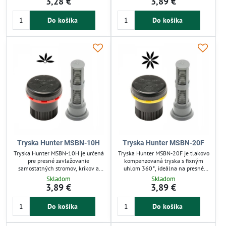
3,28 €
3,89 €
rovnomerný prietok 3,8 l/min pri
vonkajším závitom. Fixný 360°
pevnom 360° uhle výsevu.
uhol výseče a tlaková kompenzácia
Do košíka
Do košíka
Integrovaný filter zabraňuje
zabezpečujú rovnomerné
upchávaniu a zabezpečuje dlhú
dávkovanie vody pri nízkej
životnosť. Jednoduchá inštalácia na
spotrebe. Zabudovaný filter chráni
sprayové postrekovače s vonkajším
proti zanášaniu a zvyšuje životnosť
závitom zaručuje efektívnu
trysky.
distribúciu vody s...
Tryska Hunter MSBN-10H
Tryska Hunter MSBN-20F
Tryska Hunter MSBN-10H je určená
Tryska Hunter MSBN-20F je tlakovo
pre presné zavlažovanie
kompenzovaná tryska s fixným
samostatných stromov, kríkov a
uhlom 360°, ideálna na presné
črepníkov. Má pevný uhol výseče
zavlažovanie stromov, kríkov a
Skladom
Skladom
180° a dosah do 0,46 m s
črepníkov. Zabezpečuje rovnomerný
3,89 €
3,89 €
prietokom 3,8 l/min. Vďaka
prietok vody s nízkou spotrebou,
tlakovej kompenzácii a filtrom
veľké kvapky odolné voči vetru
Do košíka
Do košíka
zabezpečuje rovnomerné
minimalizujú straty vody. Vhodná
dávkovanie vody bez upchávania.
pre sprayové postrekovače s
Jednoduchá inštalácia na sprayové
vonkajším závitom, jednoduchá