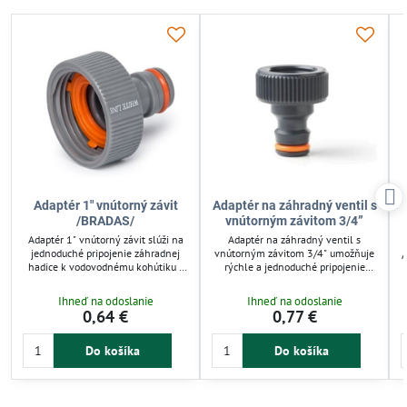
Adaptér 1" vnútorný závit
Adaptér na záhradný ventil s
/BRADAS/
vnútorným závitom 3/4”
Adaptér 1" vnútorný závit slúži na
Adaptér na záhradný ventil s
jednoduché pripojenie záhradnej
vnútorným závitom 3/4" umožňuje
A
hadice k vodovodnému kohútiku s
rýchle a jednoduché pripojenie
vnútorným závitom 1”. Vyrobený z
záhradnej hadice s rýchlospojkou
odolného PVC materiálu,
1/2" alebo 3/4". Gumové tesnenie
Ihneď na odoslanie
Ihneď na odoslanie
zabezpečuje spoľahlivé spojenie
zaručuje spoľahlivú tesnosť bez
0,64 €
0,77 €
odolné voči poveternostným
únikov vody. Je vhodný pre
vplyvom. Vhodný pre záhradnú
záhradkárov, ktorí chcú efektívne a
závlahu a rýchle napojenie hadice s
bez námahy ovládať zavlažovanie.
Do košíka
Do košíka
rýchlospojkou, uľahčuje
Montáž je rýchla, bez potreby
k
zavlažovanie a šetrí čas.
náradia.