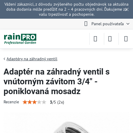
Vážení zákazníci, z dôvodu zvýšeného počtu objednávok sa aktuálna
✕
doba dodania môže predĺžiť na 2 – 4 pracovných dní. Ďakujeme za
vašu trpezlivosť a pochopenie.
Panel používateľa
Adaptéry na záhradný ventil
Adaptér na záhradný ventil s
vnútorným závitom 3/4" -
poniklovaná mosadz
Recenzie
3
/
5
(
2
x)