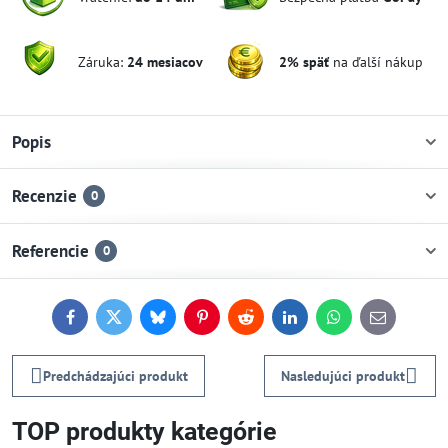
Záruka:
24 mesiacov
2% späť
na ďalší nákup
Popis
Recenzie
0
Referencie
0
Facebook
Twitter
Bluesky
Pinterest
Reddit
LinkedIn
WhatsApp
E-
mail
Predchádzajúci produkt
Nasledujúci produkt
TOP produkty kategórie