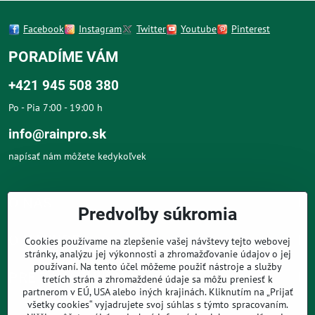
Facebook
Instagram
Twitter
Youtube
Pinterest
PORADÍME VÁM
+421 945 508 380
Po - Pia 7:00 - 19:00 h
info@rainpro.sk
napísať nám môžete kedykoľvek
O NÁS
Predvoľby súkromia
O NÁKUPE
Cookies používame na zlepšenie vašej návštevy tejto webovej
stránky, analýzu jej výkonnosti a zhromažďovanie údajov o jej
používaní. Na tento účel môžeme použiť nástroje a služby
PRE ZÁKAZNÍKOV
tretích strán a zhromaždené údaje sa môžu preniesť k
partnerom v EÚ, USA alebo iných krajinách. Kliknutím na „Prijať
všetky cookies“ vyjadrujete svoj súhlas s týmto spracovaním.