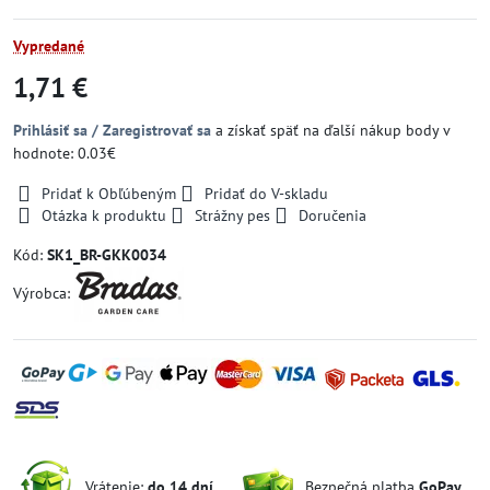
Vypredané
1,71 €
Prihlásiť sa / Zaregistrovať sa
a získať späť na ďalší nákup body v
hodnote: 0.03€
Pridať k Obľúbeným
Pridať do V-skladu
Otázka k produktu
Strážny pes
Doručenia
Kód:
SK1_BR-GKK0034
Výrobca:
Vrátenie:
do 14 dní
Bezpečná platba
GoPay