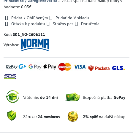
Prihlásiť sa / Zaregistrovať sa
a získať späť na ďalší nákup body v
hodnote: 0.03€
Pridať k Obľúbeným
Pridať do V-skladu
Otázka k produktu
Strážny pes
Doručenia
Kód:
SK1_NO-2606111
Výrobca:
Vrátenie:
do 14 dní
Bezpečná platba
GoPay
Záruka:
24 mesiacov
2% späť
na ďalší nákup