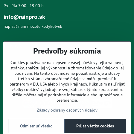
Po - Pia 7:00 - 19:00 h
info@rainpro.sk
napísať nám môžete kedykoľvek
O NÁS
Predvoľby súkromia
O NÁKUPE
Cookies používame na zlepšenie vašej návštevy tejto webovej
stránky, analýzu jej výkonnosti a zhromažďovanie údajov o jej
používaní. Na tento účel môžeme použiť nástroje a služby
PRE ZÁKAZNÍKOV
tretích strán a zhromaždené údaje sa môžu preniesť k
partnerom v EÚ, USA alebo iných krajinách. Kliknutím na „Prijať
všetky cookies“ vyjadrujete svoj súhlas s týmto spracovaním.
Nižšie môžete nájsť podrobné informácie alebo upraviť svoje
preferencie.
Zásady ochrany osobných údajov
©
2026
Copyright
Predvoľby súkromia
Zásady ochrany osobných údajov
Odmietnuť všetko
Prijať všetky cookies
Podmienky používania