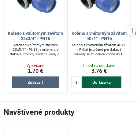
Koleno s vnútorným závitom
Koleno s vnútorným závitom
25x3/4” - PN16
40x1” - PN16
Koleno s vnútorným závitom
Koleno s vnútorným závitom 40x1”
25x3/4” - PN16 je určené pre
- PN16 je určené pre tlakové
tlakové rozvody studenej vody do
rozvody so studenou vodou do 16
16 barov. Spoľahlivo prepája LDPE
barov. Spoľahlivo prepája LDPE a
a HDPE potrubia s vysokou
HDPE potrubia s jednoduchou
Vypredané
Ihneď na odoslanie
odolnosťou voči tlaku. Jednoduchá
montážou bez potreby špeciálneho
1,70 €
3,76 €
montáž bez špeciálneho náradia a
náradia. Modrá matica uľahčuje
možnosť opakovanej demontáže
identifikáciu, spojka je
M
uľahčujú údržbu závlahových
rozoberateľná a opakovane
Zobraziť
Do košíka
systémov. Vhodné pre záhradné aj
použiteľná. Ideálne pre záhradné
domáce zavlažovanie.
závlahové systémy a inštalácie
pitnej vody.
Navštívené produkty