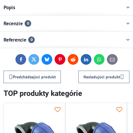
Popis
Recenzie
0
Referencie
0
Facebook
Twitter
Bluesky
Pinterest
Reddit
LinkedIn
WhatsApp
E-
mail
Predchádzajúci produkt
Nasledujúci produkt
TOP produkty kategórie