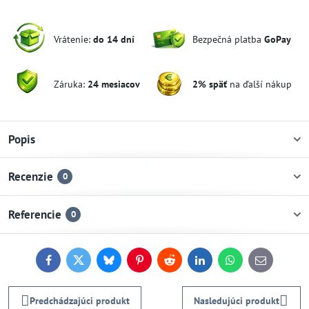
Vrátenie:
do 14 dní
Bezpečná platba
GoPay
Záruka:
24 mesiacov
2% späť
na ďalší nákup
Popis
Recenzie
0
Referencie
0
Facebook
Twitter
Bluesky
Pinterest
Reddit
LinkedIn
WhatsApp
E-
mail
Predchádzajúci produkt
Nasledujúci produkt