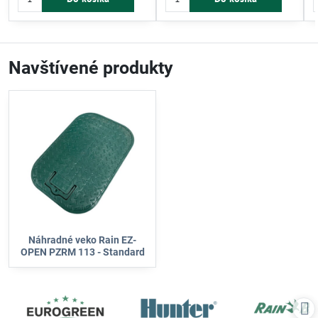
náradia je vhodná pre každého
skrutkami. Ideálne pre bezpečný
užívateľa. Ideálne pre udržiavanie
prístup a jednoduchú údržbu
efektívnej záhradnej závlahy.
zavlažovania.
Navštívené produkty
Náhradné veko Rain EZ-
OPEN PZRM 113 - Standard