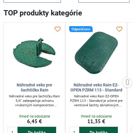
TOP produkty kategórie
Odporúčame
Náhradné veko pre
Náhradné veko Rain EZ-
šachtičku Rain
OPEN PZRM 113 - Standard
Náhradné veko pre šachtičku Rain
Náhradné veko Rain EZ-OPEN
3/4” zabezpečuje ochranu
PZRM 113 - Standard je určené pre
vnútorných komponentov
ventilové šachty závlahových
zavlažovacieho systému pred
systémov. Zabezpečuje ochranu
prachom, nečistotami a vlhkosťou.
vnútorných komponentov pred
Ihneď na odoslanie
Ihneď na odoslanie
Vyrobené z UV-odolného plastu,
poškodením a poveternostnými
6,45 €
11,35 €
odoláva poveternostným vplyvom a
vplyvmi. Vyrobené z UV-odolného
predlžuje životnosť vodného
plastu, má protišmykový povrch a
pripojenia. Jednoduchá montáž bez
možnosť pevného upevnenia
Do košíka
Do košíka