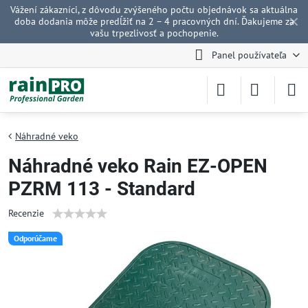
Vážení zákazníci, z dôvodu zvýšeného počtu objednávok sa aktuálna
✕
doba dodania môže predĺžiť na 2 – 4 pracovných dní. Ďakujeme za
vašu trpezlivosť a pochopenie.
Panel používateľa
Náhradné veko
Náhradné veko Rain EZ-OPEN
PZRM 113 - Standard
Recenzie
Odporúčame