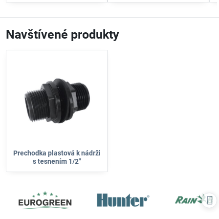
závlahu. Utesnenie zabraňuje
eliminuje úniky vody.
únikom vody a zjednodušuje
inštaláciu.
Navštívené produkty
Prechodka plastová k nádrži
s tesnením 1/2"