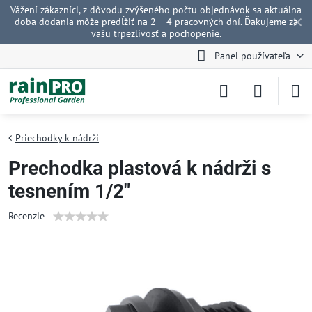
Vážení zákazníci, z dôvodu zvýšeného počtu objednávok sa aktuálna
✕
doba dodania môže predĺžiť na 2 – 4 pracovných dní. Ďakujeme za
vašu trpezlivosť a pochopenie.
Panel používateľa
Priechodky k nádrži
Prechodka plastová k nádrži s
tesnením 1/2"
Recenzie