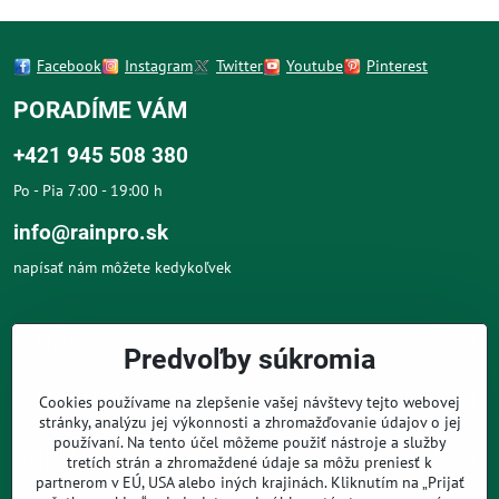
Facebook
Instagram
Twitter
Youtube
Pinterest
PORADÍME VÁM
+421 945 508 380
Po - Pia 7:00 - 19:00 h
info@rainpro.sk
napísať nám môžete kedykoľvek
O NÁS
Predvoľby súkromia
O NÁKUPE
Cookies používame na zlepšenie vašej návštevy tejto webovej
stránky, analýzu jej výkonnosti a zhromažďovanie údajov o jej
používaní. Na tento účel môžeme použiť nástroje a služby
PRE ZÁKAZNÍKOV
tretích strán a zhromaždené údaje sa môžu preniesť k
partnerom v EÚ, USA alebo iných krajinách. Kliknutím na „Prijať