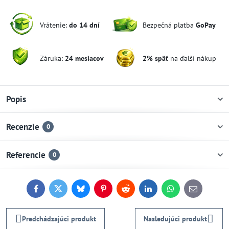
Vrátenie:
do 14 dní
Bezpečná platba
GoPay
Záruka:
24 mesiacov
2% späť
na ďalší nákup
Popis
Recenzie
0
Referencie
0
Facebook
Twitter
Bluesky
Pinterest
Reddit
LinkedIn
WhatsApp
E-
mail
Predchádzajúci produkt
Nasledujúci produkt