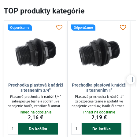
TOP produkty kategórie
Odporúčame
Odporúčame
Prechodka plastová k nádrži
Prechodka plastová k nádrži
s tesnením 3/4"
s tesnením 1"
Plastová prechodka k nádrži 3/4"
Plastová priechodka k nádrži 1"
zabezpečuje tesné a spoľahlivé
zabezpečuje tesné a spoľahlivé
napojenie hadíc, ventilov či armatúr
napojenie ventilov, hadíc či armatúr
na záhradné a dažďové nádrže.
na záhradné alebo zberné nádrže.
Ihneď na odoslanie
Ihneď na odoslanie
Odolná voči UV žiareniu a
Odolná proti UV žiareniu a
2,16 €
2,19 €
poveternostným vplyvom,
chemikáliám, vhodná pre
p
jednoduchá na montáž bez
zavlažovacie systémy aj dažďovú
Do košíka
Do košíka
špeciálneho náradia. Vhodná pre
vodu. Jednoduchá montáž bez
zavlažovacie systémy aj domácu
špeciálneho náradia šetrí čas a